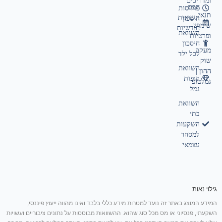
ומדריכים
חכם
פוליסות
תנאי
תשואות
חיסכון
שימוש
חודשיות
השוואת
ופרטיות
חיסכון
מעקב
לכל ילד
שוק
השוואת
ההון |
קופות
גמלטופ
גמל
השוואת
בתי
השקעות
למסחר
עצמאי
גילוי נאות
המידע המוצג באתר זה נועד למטרות מידע כללי בלבד ואינו מהווה ייעוץ פיננסי,
השקעתי, פנסיוני או מס מכל סוג שהוא. ההשוואות מבוססות על נתונים ציבוריים ועשויות