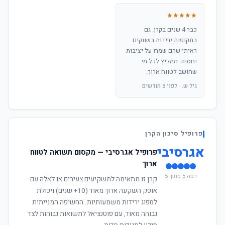
★★★★★
כבר 4 שנים בקרן. גם
בתקופות ירידות בשווקים
ראיתי שהם שמרו על יציבות
יחסית. ממליץ לכל מי
שחושב לטווח ארוך.
גיל ש. · לפני 3 חודשים
פרופיל סיכון הקרן
אגרסיבי
פרופיל אגרסיבי — מקסום תשואה לטווח
ארוך
רמה 5 מתוך 5
קרן זו מתאימה למשקיעים צעירים או לאלה עם
אופק השקעה ארוך מאוד (10+ שנים) ויכולת
לספוג ירידות משמעותיות. החשיפה המנייתית
גבוהה מאוד, עם פוטנציאל לתשואות גבוהות לצד