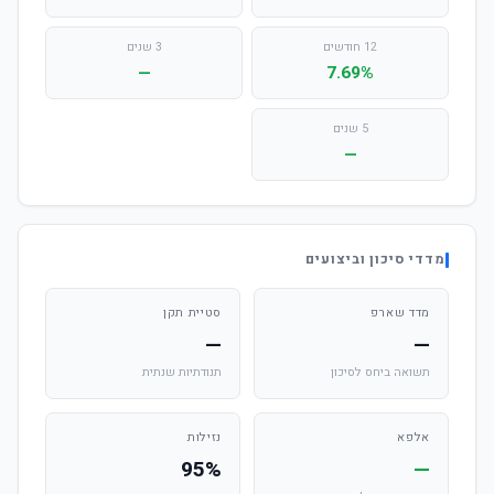
12 חודשים
3 שנים
—
7.69%
5 שנים
—
מדדי סיכון וביצועים
מדד שארפ
סטיית תקן
—
—
תשואה ביחס לסיכון
תנודתיות שנתית
אלפא
נזילות
95%
—