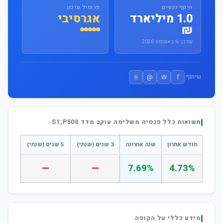
היקף נכסים
פרופיל סיכון
1.0 מיליארד
אגרסיבי
₪
עודכן: 6 באוגוסט 2026
⎘
@
W
f
שיתוף:
תשואות כלל פנסיה משלימה עוקב מדד S1;P500
חודש אחרון
שנה אחרונה
3 שנים (שנתי)
5 שנים (שנתי)
—
—
7.69%
4.73%
מידע כללי על הקופה