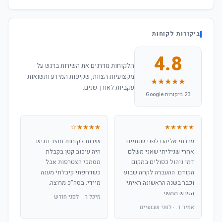
ביקורות לקוחות
4.8
הלקוחות מדרגים את השירות בדגש על
מקצועיות הצוות, שקיפות המידע ותשואות
★★★★★
עקביות לאורך שנים.
23 ביקורות Google
★★★★☆
★★★★★
עברתי אליהם לפני שנתיים
שירות לקוחות מהיר ונגיש.
אחרי שגיליתי שאני משלם
היה עיכוב קטן בקבלת
דמי ניהול כפולים במקום
מסמכי הצטרפות אבל
הקודם. ההעברה לקחה שבוע
כשדחפתי קיבלתי מענה
וכבר בשנה הראשונה ראיתי
מיידי. בסה"כ מרוצה.
הפרש ממשי.
מיכל ר. · לפני חודש
אמיר ד. · לפני שבועיים