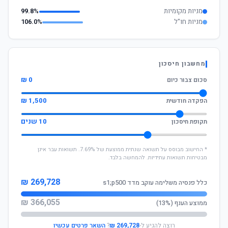
מניות מקומיות
99.8%
מניות חו"ל
106.0%
מחשבון חיסכון
0 ₪
סכום צבור כיום
1,500 ₪
הפקדה חודשית
10 שנים
תקופת חיסכון
* החישוב מבוסס על תשואה שנתית ממוצעת של 7.69%. תשואות עבר אינן
מבטיחות תשואות עתידיות. להמחשה בלבד.
269,728 ₪
כלל פנסיה משלימה עוקב מדד s1;p500
366,055 ₪
ממוצע הענף (13%)
רוצה להגיע ל-
269,728 ₪
?
השאר פרטים עכשיו