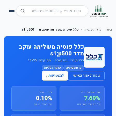
בית
›
קרנות פנסיה
›
כלל פנסיה משלימה עוקב מדד s1;p500
כלל פנסיה משלימה עוקב
מדד s1;p500
כלל פנסיה וגמל בע"מ · מס' קופה: 14795
קרנות פנסיה
קרנות כלליות
שמור לאזור האישי
להצטרפות ↓
תשואה שנתית
דמי ניהול
0.19%
7.69%
12 חודשים אחרונים
מהנכסים בשנה