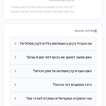
סיכון לתנודות חדות.
* פרופיל הסיכון מחושב על בסיס סטיית התקן השנתית
של הקרן וחשיפתה למניות. אינו מהווה המלצת השקעה.
שאלות נפוצות
+
מה ההבדל בין קרן השתלמות כללית לקרן מסלולית?
קרן כללית מנהלת את הכסף בפיזור רחב לפי שיקול דעת מנהל
+
האם אפשר למשוך את הכסף לפני תום 6 שנים?
ההשקעות. קרן מסלולית עוקבת אחרי מדד ספציפי ומאפשרת
לחוסך לבחור את רמת הסיכון בעצמו.
כן, אך משיכה לפני 6 שנות חברות תחויב במס הכנסה מלא על
+
האם העברת קרן משפיעה על וותק וזכויות?
הרווחים. לאחר 6 שנים ניתן למשוך פטור ממס עד לתקרה
הקבועה בחוק.
לא. העברת קרן בין חברות אינה מאפסת את ספירת שנות
+
כיצד מחושבים דמי הניהול?
החברות. הוותק ממשיך להיספר מיום ההפקדה הראשונה.
דמי הניהול נגבים כאחוז שנתי מהיתרה הצבורה. ניתן לנהל משא
+
מהי ההפקדה המקסימלית המוכרת לצורכי מס?
ומתן על שיעורם בעת הצטרפות.