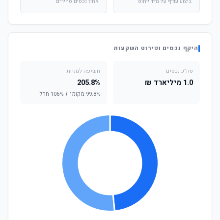
ביצוע עודף על מדד ייחוס
אחוז נכסים סחירים
היקף נכסים ופירוט השקעות
סה"כ נכסים
חשיפה למניות
1.0 מיליארד ₪
205.8%
99.8% מקומי + 106% חו"ל