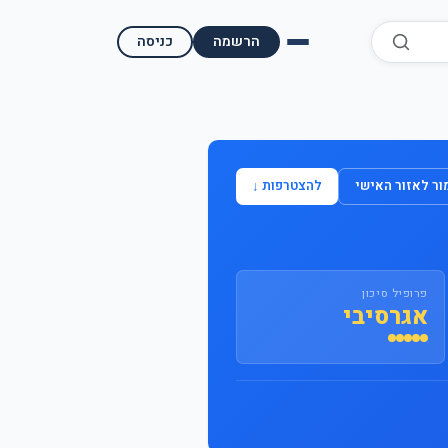
הרשמה
כניסה
השוואת קופות גמל
השוואת בתי השקעות למסחר עצמאי
ר לאזור האישי
להצטרפות ↓
מאמרים ומדריכים
תשואות היסטוריות
פרופיל סיכון
מעקב שוק ההון | גמלטופ
אגרסיבי
תנאי שימוש
אודות גמל טופ