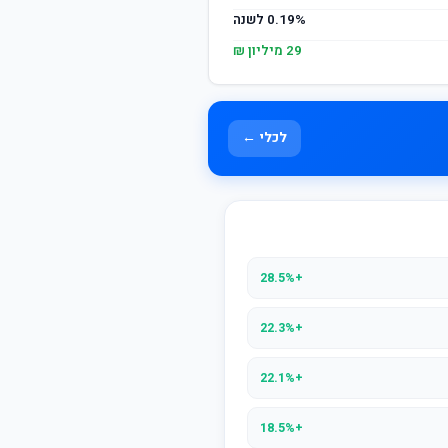
0.19% לשנה
29 מיליון ₪
לכלי ←
+28.5%
+22.3%
+22.1%
+18.5%