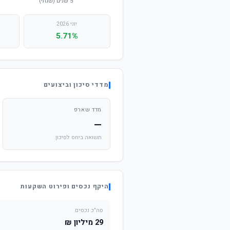
יוני 2026
5.71%
מדדי סיכון וביצועים
מדד שארפ
—
תשואה ביחס לסיכון
היקף נכסים ופירוט השקעות
סה"כ נכסים
29 מיליון ₪