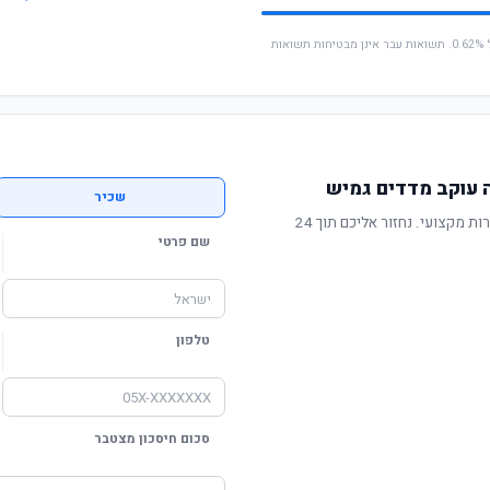
* החישוב מבוסס על תשואה שנתית ממוצעת של 0.62%. תשואות עבר אינן מבטיחות תשואות
 עוקב מדדים גמיש
שכיר
תשואה מוכחת, דמי ניהול תחרותיים ושירות מקצועי. נחזור אליכם תוך 24
שם פרטי
טלפון
סכום חיסכון מצטבר