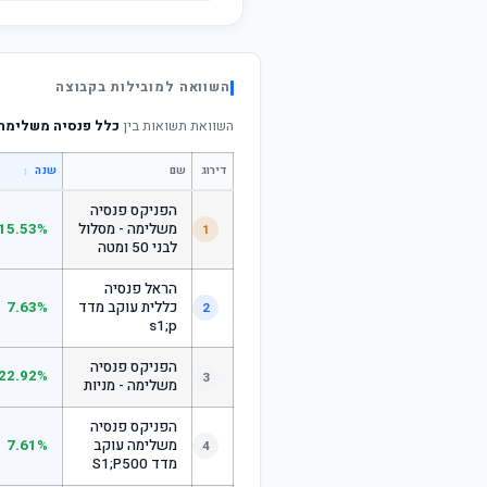
השוואה למובילות בקבוצה
השוואת תשואות בין
כלל פנסיה משלימה 
דירוג
שם
↕
שנה
הפניקס פנסיה
משלימה - מסלול
15.53%
1
לבני 50 ומטה
הראל פנסיה
כללית עוקב מדד
7.63%
2
s1;p
הפניקס פנסיה
22.92%
3
משלימה - מניות
הפניקס פנסיה
משלימה עוקב
7.61%
4
מדד S1;P500