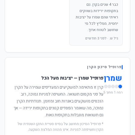
כבר 4 שנים בקרן. גם
בתקופות ירידות בשווקים
ראיתי שהם שמרו על יציבות
יחסית. ממליץ לכל מי
שחושב לטווח ארוך.
גיל ש. · לפני 3 חודשים
פרופיל סיכון הקרן
שמרן
פרופיל שמרן — יציבות מעל הכל
קרן זו מתאימה למשקיעים המעדיפים שמירה על הקרן
רמה 1 מתוך 5
על פני מקסום תשואה. החשיפה למניות נמוכה, רוב
הנכסים מושקעים באגרות חוב ומזומן. תנודתיות הקרן
נמוכה, מה שאומר הפסדים קטנים בתקופות ירידה — אך
גם תשואות מוגבלות בתקופות גאות.
* פרופיל הסיכון מחושב על בסיס סטיית התקן השנתית של
הקרן וחשיפתה למניות. אינו מהווה המלצת השקעה.