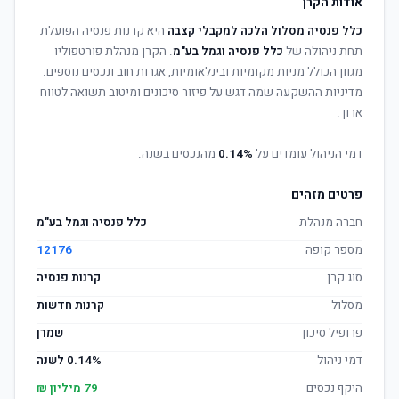
אודות הקרן
כלל פנסיה מסלול הלכה למקבלי קצבה
היא קרנות פנסיה הפועלת
תחת ניהולה של
כלל פנסיה וגמל בע"מ
. הקרן מנהלת פורטפוליו
מגוון הכולל מניות מקומיות ובינלאומיות, אגרות חוב ונכסים נוספים.
מדיניות ההשקעה שמה דגש על פיזור סיכונים ומיטוב תשואה לטווח
ארוך.
דמי הניהול עומדים על
0.14%
מהנכסים בשנה.
פרטים מזהים
חברה מנהלת
כלל פנסיה וגמל בע"מ
מספר קופה
12176
סוג קרן
קרנות פנסיה
מסלול
קרנות חדשות
פרופיל סיכון
שמרן
דמי ניהול
0.14% לשנה
היקף נכסים
79 מיליון ₪