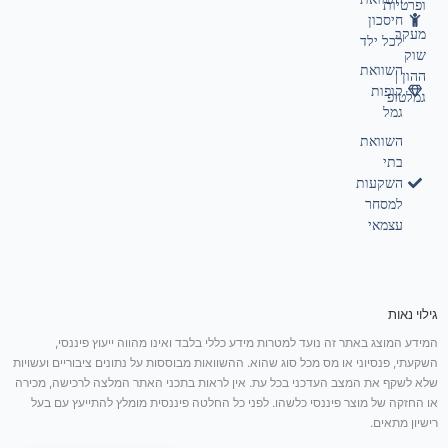
ופרטיות
חיסכון
מעקב
לכל ילד
שוק
השוואת
ההון |
קופות
גמלטופ
גמל
השוואת
בתי
השקעות
למסחר
עצמאי
גילוי נאות
המידע המוצג באתר זה נועד למטרות מידע כללי בלבד ואינו מהווה ייעוץ פיננסי,
השקעתי, פנסיוני או מס מכל סוג שהוא. ההשוואות מבוססות על נתונים ציבוריים ועשויות
שלא לשקף את המצב העדכני בכל עת. אין לראות בתכני האתר המלצה לרכישה, מכירה
או החזקה של מוצר פיננסי כלשהו. לפני כל החלטה פיננסית מומלץ להתייעץ עם בעל
רישיון מתאים.