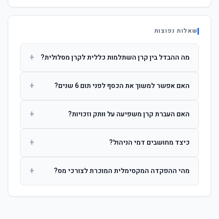
שאלות נפוצות
+
מה ההבדל בין קרן השתלמות כללית לקרן מסלולית?
קרן כללית מנהלת את הכסף בפיזור רחב לפי שיקול דעת מנהל
+
האם אפשר למשוך את הכסף לפני תום 6 שנים?
ההשקעות. קרן מסלולית עוקבת אחרי מדד ספציפי ומאפשרת
לחוסך לבחור את רמת הסיכון בעצמו.
כן, אך משיכה לפני 6 שנות חברות תחויב במס הכנסה מלא על
+
האם העברת קרן משפיעה על וותק וזכויות?
הרווחים. לאחר 6 שנים ניתן למשוך פטור ממס עד לתקרה
הקבועה בחוק.
לא. העברת קרן בין חברות אינה מאפסת את ספירת שנות
+
כיצד מחושבים דמי הניהול?
החברות. הוותק ממשיך להיספר מיום ההפקדה הראשונה.
דמי הניהול נגבים כאחוז שנתי מהיתרה הצבורה. ניתן לנהל משא
+
מהי ההפקדה המקסימלית המוכרת לצורכי מס?
ומתן על שיעורם בעת הצטרפות.
לשכירים: המעסיק מפקיד עד 7.5% ממשכורת + 2.5% ניכוי
מהעובד. לעצמאים: עד 4.5% מההכנסה עם הטבת מס.