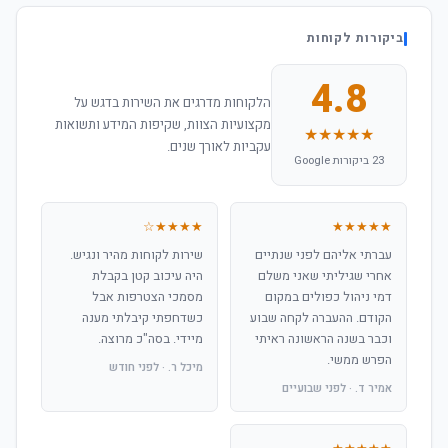
ביקורות לקוחות
4.8
הלקוחות מדרגים את השירות בדגש על
מקצועיות הצוות, שקיפות המידע ותשואות
★★★★★
עקביות לאורך שנים.
23 ביקורות Google
★★★★☆
★★★★★
עברתי אליהם לפני שנתיים
שירות לקוחות מהיר ונגיש.
אחרי שגיליתי שאני משלם
היה עיכוב קטן בקבלת
דמי ניהול כפולים במקום
מסמכי הצטרפות אבל
הקודם. ההעברה לקחה שבוע
כשדחפתי קיבלתי מענה
וכבר בשנה הראשונה ראיתי
מיידי. בסה"כ מרוצה.
הפרש ממשי.
מיכל ר. · לפני חודש
אמיר ד. · לפני שבועיים