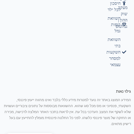
חיסכון
מעקב
לכל ילד
שוק
השוואת
ההון |
קופות
גמלטופ
גמל
השוואת
בתי
השקעות
למסחר
עצמאי
גילוי נאות
המידע המוצג באתר זה נועד למטרות מידע כללי בלבד ואינו מהווה ייעוץ פיננסי,
השקעתי, פנסיוני או מס מכל סוג שהוא. ההשוואות מבוססות על נתונים ציבוריים ועשויות
שלא לשקף את המצב העדכני בכל עת. אין לראות בתכני האתר המלצה לרכישה, מכירה
או החזקה של מוצר פיננסי כלשהו. לפני כל החלטה פיננסית מומלץ להתייעץ עם בעל
רישיון מתאים.