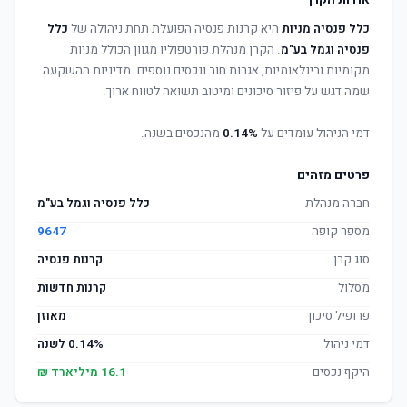
אודות הקרן
כלל פנסיה מניות
היא קרנות פנסיה הפועלת תחת ניהולה של
כלל
פנסיה וגמל בע"מ
. הקרן מנהלת פורטפוליו מגוון הכולל מניות
מקומיות ובינלאומיות, אגרות חוב ונכסים נוספים. מדיניות ההשקעה
שמה דגש על פיזור סיכונים ומיטוב תשואה לטווח ארוך.
דמי הניהול עומדים על
0.14%
מהנכסים בשנה.
פרטים מזהים
חברה מנהלת
כלל פנסיה וגמל בע"מ
מספר קופה
9647
סוג קרן
קרנות פנסיה
מסלול
קרנות חדשות
פרופיל סיכון
מאוזן
דמי ניהול
0.14% לשנה
היקף נכסים
16.1 מיליארד ₪