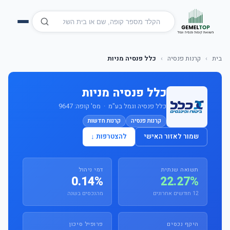
בית
›
קרנות פנסיה
›
כלל פנסיה מניות
כלל פנסיה מניות
כלל פנסיה וגמל בע"מ · מס' קופה: 9647
קרנות פנסיה
קרנות חדשות
שמור לאזור האישי
להצטרפות ↓
תשואה שנתית
דמי ניהול
0.14%
22.27%
12 חודשים אחרונים
מהנכסים בשנה
היקף נכסים
פרופיל סיכון