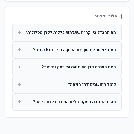
שאלות נפוצות
+
מה ההבדל בין קרן השתלמות כללית לקרן מסלולית?
קרן כללית מנהלת את הכסף בפיזור רחב לפי שיקול דעת מנהל
+
האם אפשר למשוך את הכסף לפני תום 6 שנים?
ההשקעות. קרן מסלולית עוקבת אחרי מדד ספציפי ומאפשרת
לחוסך לבחור את רמת הסיכון בעצמו.
כן, אך משיכה לפני 6 שנות חברות תחויב במס הכנסה מלא על
+
האם העברת קרן משפיעה על וותק וזכויות?
הרווחים. לאחר 6 שנים ניתן למשוך פטור ממס עד לתקרה
הקבועה בחוק.
לא. העברת קרן בין חברות אינה מאפסת את ספירת שנות
+
כיצד מחושבים דמי הניהול?
החברות. הוותק ממשיך להיספר מיום ההפקדה הראשונה.
דמי הניהול נגבים כאחוז שנתי מהיתרה הצבורה. ניתן לנהל משא
+
מהי ההפקדה המקסימלית המוכרת לצורכי מס?
ומתן על שיעורם בעת הצטרפות.
לשכירים: המעסיק מפקיד עד 7.5% ממשכורת + 2.5% ניכוי
מהעובד. לעצמאים: עד 4.5% מההכנסה עם הטבת מס.