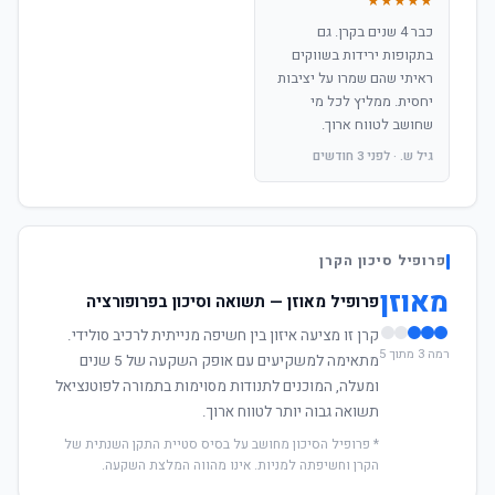
★★★★★
כבר 4 שנים בקרן. גם
בתקופות ירידות בשווקים
ראיתי שהם שמרו על יציבות
יחסית. ממליץ לכל מי
שחושב לטווח ארוך.
גיל ש. · לפני 3 חודשים
פרופיל סיכון הקרן
מאוזן
פרופיל מאוזן — תשואה וסיכון בפרופורציה
קרן זו מציעה איזון בין חשיפה מנייתית לרכיב סולידי.
רמה 3 מתוך 5
מתאימה למשקיעים עם אופק השקעה של 5 שנים
ומעלה, המוכנים לתנודות מסוימות בתמורה לפוטנציאל
תשואה גבוה יותר לטווח ארוך.
* פרופיל הסיכון מחושב על בסיס סטיית התקן השנתית של
הקרן וחשיפתה למניות. אינו מהווה המלצת השקעה.