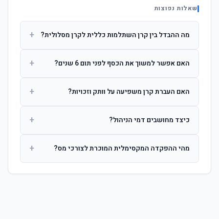
שאלות נפוצות
+
מה ההבדל בין קרן השתלמות כללית לקרן מסלולית?
קרן כללית מנהלת את הכסף בפיזור רחב לפי שיקול דעת מנהל
+
האם אפשר למשוך את הכסף לפני תום 6 שנים?
ההשקעות. קרן מסלולית עוקבת אחרי מדד ספציפי ומאפשרת
לחוסך לבחור את רמת הסיכון בעצמו.
כן, אך משיכה לפני 6 שנות חברות תחויב במס הכנסה מלא על
+
האם העברת קרן משפיעה על וותק וזכויות?
הרווחים. לאחר 6 שנים ניתן למשוך פטור ממס עד לתקרה
הקבועה בחוק.
לא. העברת קרן בין חברות אינה מאפסת את ספירת שנות
+
כיצד מחושבים דמי הניהול?
החברות. הוותק ממשיך להיספר מיום ההפקדה הראשונה.
דמי הניהול נגבים כאחוז שנתי מהיתרה הצבורה. ניתן לנהל משא
+
מהי ההפקדה המקסימלית המוכרת לצורכי מס?
ומתן על שיעורם בעת הצטרפות.
לשכירים: המעסיק מפקיד עד 7.5% ממשכורת + 2.5% ניכוי
מהעובד. לעצמאים: עד 4.5% מההכנסה עם הטבת מס.