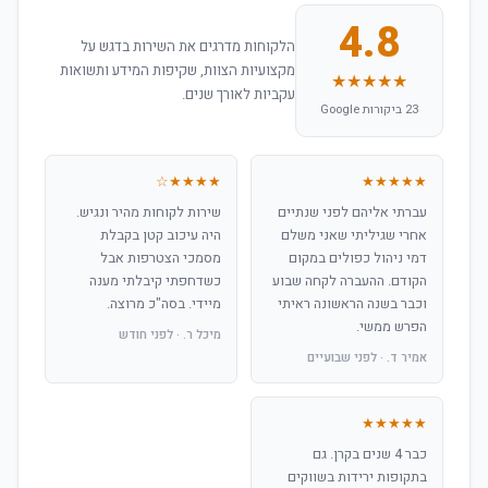
4.8
הלקוחות מדרגים את השירות בדגש על
מקצועיות הצוות, שקיפות המידע ותשואות
★★★★★
עקביות לאורך שנים.
23 ביקורות Google
★★★★☆
★★★★★
עברתי אליהם לפני שנתיים
שירות לקוחות מהיר ונגיש.
אחרי שגיליתי שאני משלם
היה עיכוב קטן בקבלת
דמי ניהול כפולים במקום
מסמכי הצטרפות אבל
הקודם. ההעברה לקחה שבוע
כשדחפתי קיבלתי מענה
וכבר בשנה הראשונה ראיתי
מיידי. בסה"כ מרוצה.
הפרש ממשי.
מיכל ר. · לפני חודש
אמיר ד. · לפני שבועיים
★★★★★
כבר 4 שנים בקרן. גם
בתקופות ירידות בשווקים