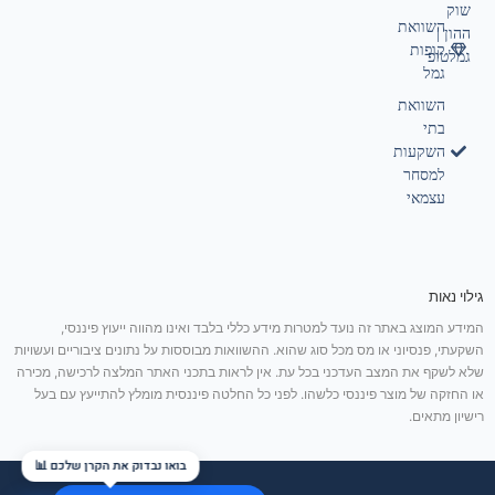
שוק
השוואת
ההון |
קופות
גמלטופ
גמל
השוואת
בתי
השקעות
למסחר
עצמאי
גילוי נאות
המידע המוצג באתר זה נועד למטרות מידע כללי בלבד ואינו מהווה ייעוץ פיננסי,
השקעתי, פנסיוני או מס מכל סוג שהוא. ההשוואות מבוססות על נתונים ציבוריים ועשויות
שלא לשקף את המצב העדכני בכל עת. אין לראות בתכני האתר המלצה לרכישה, מכירה
או החזקה של מוצר פיננסי כלשהו. לפני כל החלטה פיננסית מומלץ להתייעץ עם בעל
רישיון מתאים.
בואו נבדוק את הקרן שלכם 📊