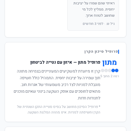
ראיתי שהם שמרו על יציבות
יחסית. ממליץ לכל מי
שחושב לטווח ארוך.
גיל ש. · לפני 3 חודשים
פרופיל סיכון הקרן
מתון
פרופיל מתון — איזון עם נטייה לביטחון
קרן זו מיועדת למשקיעים המעוניינים בצמיחה מתונה
רמה 2 מתוך 5
תוך שמירה על יציבות יחסית. התמהיל כולל חשיפה
מוגבלת למניות לצד רכיב משמעותי של אגרות חוב.
מתאים לחוסכים עם אופק השקעה בינוני שאינם מוכנים
לתנודות חדות.
* פרופיל הסיכון מחושב על בסיס סטיית התקן השנתית של
הקרן וחשיפתה למניות. אינו מהווה המלצת השקעה.