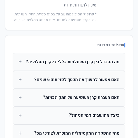
סיכון לתנודות חדות.
* פרופיל הסיכון מחושב על בסיס סטיית התקן השנתית
של הקרן וחשיפתה למניות. אינו מהווה המלצת השקעה.
שאלות נפוצות
+
מה ההבדל בין קרן השתלמות כללית לקרן מסלולית?
קרן כללית מנהלת את הכסף בפיזור רחב לפי שיקול דעת מנהל
+
האם אפשר למשוך את הכסף לפני תום 6 שנים?
ההשקעות. קרן מסלולית עוקבת אחרי מדד ספציפי ומאפשרת
לחוסך לבחור את רמת הסיכון בעצמו.
כן, אך משיכה לפני 6 שנות חברות תחויב במס הכנסה מלא על
+
האם העברת קרן משפיעה על וותק וזכויות?
הרווחים. לאחר 6 שנים ניתן למשוך פטור ממס עד לתקרה
הקבועה בחוק.
לא. העברת קרן בין חברות אינה מאפסת את ספירת שנות
+
כיצד מחושבים דמי הניהול?
החברות. הוותק ממשיך להיספר מיום ההפקדה הראשונה.
דמי הניהול נגבים כאחוז שנתי מהיתרה הצבורה. ניתן לנהל משא
+
מהי ההפקדה המקסימלית המוכרת לצורכי מס?
ומתן על שיעורם בעת הצטרפות.