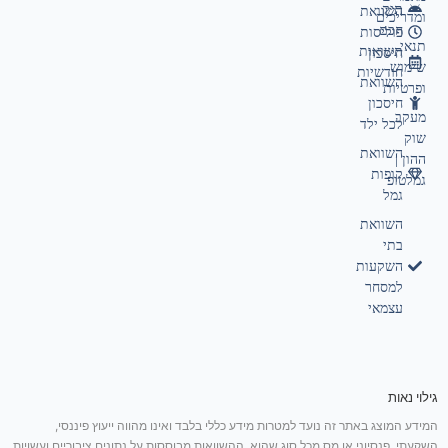
תיק
השוואת
ומדריכים
חכם
פוליסות
תנאי
תשואות
חיסכון
שימוש
חודשיות
השוואת
ופרטיות
חיסכון
מעקב
לכל ילד
שוק
השוואת
ההון |
קופות
גמלטופ
גמל
השוואת
בתי
השקעות
למסחר
עצמאי
גילוי נאות
המידע המוצג באתר זה נועד למטרות מידע כללי בלבד ואינו מהווה ייעוץ פיננסי,
השקעתי, פנסיוני או מס מכל סוג שהוא. ההשוואות מבוססות על נתונים ציבוריים ועשויות