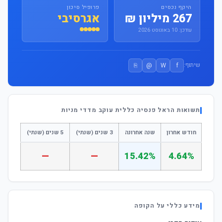
היקף נכסים
פרופיל סיכון
267 מיליון ₪
אגרסיבי
עודכן: 10 באוגוסט 2026
⎘
@
W
f
שיתוף:
תשואות הראל פנסיה כללית עוקב מדדי מניות
חודש אחרון
שנה אחרונה
3 שנים (שנתי)
5 שנים (שנתי)
—
—
15.42%
4.64%
מידע כללי על הקופה