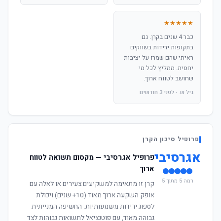
★★★★★
כבר 4 שנים בקרן. גם
בתקופות ירידות בשווקים
ראיתי שהם שמרו על יציבות
יחסית. ממליץ לכל מי
שחושב לטווח ארוך.
גיל ש. · לפני 3 חודשים
פרופיל סיכון הקרן
אגרסיבי
פרופיל אגרסיבי — מקסום תשואה לטווח
ארוך
רמה 5 מתוך 5
קרן זו מתאימה למשקיעים צעירים או לאלה עם
אופק השקעה ארוך מאוד (10+ שנים) ויכולת
לספוג ירידות משמעותיות. החשיפה המנייתית
גבוהה מאוד, עם פוטנציאל לתשואות גבוהות לצד