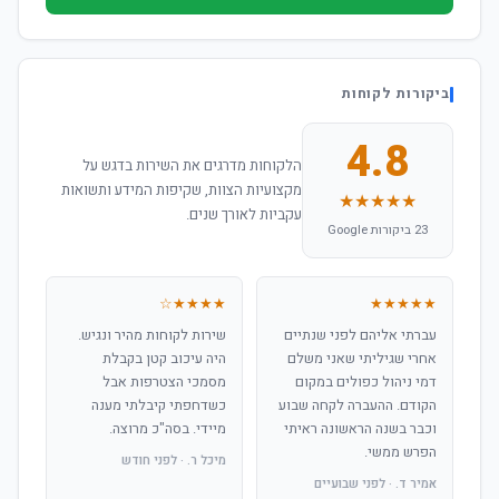
ביקורות לקוחות
4.8
הלקוחות מדרגים את השירות בדגש על
מקצועיות הצוות, שקיפות המידע ותשואות
★★★★★
עקביות לאורך שנים.
23 ביקורות Google
★★★★☆
★★★★★
עברתי אליהם לפני שנתיים
שירות לקוחות מהיר ונגיש.
אחרי שגיליתי שאני משלם
היה עיכוב קטן בקבלת
דמי ניהול כפולים במקום
מסמכי הצטרפות אבל
הקודם. ההעברה לקחה שבוע
כשדחפתי קיבלתי מענה
וכבר בשנה הראשונה ראיתי
מיידי. בסה"כ מרוצה.
הפרש ממשי.
מיכל ר. · לפני חודש
אמיר ד. · לפני שבועיים