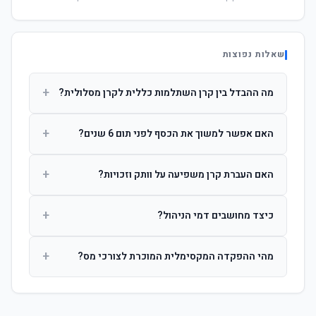
שאלות נפוצות
+
מה ההבדל בין קרן השתלמות כללית לקרן מסלולית?
קרן כללית מנהלת את הכסף בפיזור רחב לפי שיקול דעת מנהל
+
האם אפשר למשוך את הכסף לפני תום 6 שנים?
ההשקעות. קרן מסלולית עוקבת אחרי מדד ספציפי ומאפשרת
לחוסך לבחור את רמת הסיכון בעצמו.
כן, אך משיכה לפני 6 שנות חברות תחויב במס הכנסה מלא על
+
האם העברת קרן משפיעה על וותק וזכויות?
הרווחים. לאחר 6 שנים ניתן למשוך פטור ממס עד לתקרה
הקבועה בחוק.
לא. העברת קרן בין חברות אינה מאפסת את ספירת שנות
+
כיצד מחושבים דמי הניהול?
החברות. הוותק ממשיך להיספר מיום ההפקדה הראשונה.
דמי הניהול נגבים כאחוז שנתי מהיתרה הצבורה. ניתן לנהל משא
+
מהי ההפקדה המקסימלית המוכרת לצורכי מס?
ומתן על שיעורם בעת הצטרפות.
לשכירים: המעסיק מפקיד עד 7.5% ממשכורת + 2.5% ניכוי
מהעובד. לעצמאים: עד 4.5% מההכנסה עם הטבת מס.