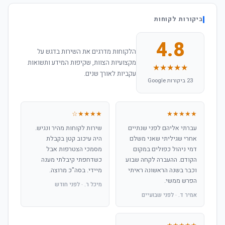
ביקורות לקוחות
4.8
הלקוחות מדרגים את השירות בדגש על
מקצועיות הצוות, שקיפות המידע ותשואות
★★★★★
עקביות לאורך שנים.
23 ביקורות Google
★★★★☆
★★★★★
עברתי אליהם לפני שנתיים
שירות לקוחות מהיר ונגיש.
אחרי שגיליתי שאני משלם
היה עיכוב קטן בקבלת
דמי ניהול כפולים במקום
מסמכי הצטרפות אבל
הקודם. ההעברה לקחה שבוע
כשדחפתי קיבלתי מענה
וכבר בשנה הראשונה ראיתי
מיידי. בסה"כ מרוצה.
הפרש ממשי.
מיכל ר. · לפני חודש
אמיר ד. · לפני שבועיים