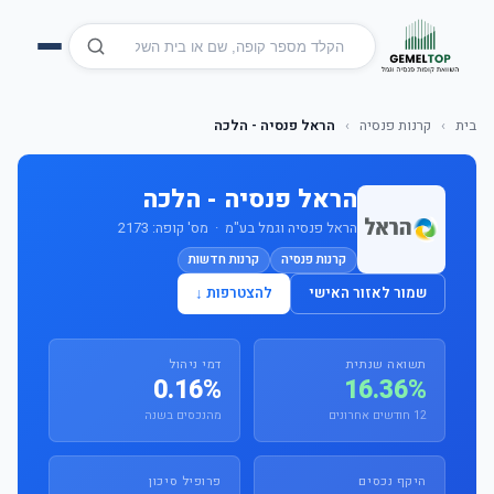
בית
›
קרנות פנסיה
›
הראל פנסיה - הלכה
הראל פנסיה - הלכה
הראל פנסיה וגמל בע"מ · מס' קופה: 2173
קרנות פנסיה
קרנות חדשות
שמור לאזור האישי
להצטרפות ↓
תשואה שנתית
דמי ניהול
0.16%
16.36%
12 חודשים אחרונים
מהנכסים בשנה
היקף נכסים
פרופיל סיכון