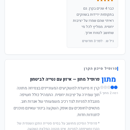
★★★★★
כבר 4 שנים בקרן. גם
בתקופות ירידות בשווקים
ראיתי שהם שמרו על יציבות
יחסית. ממליץ לכל מי
שחושב לטווח ארוך.
גיל ש. · לפני 3 חודשים
פרופיל סיכון הקרן
מתון
פרופיל מתון — איזון עם נטייה לביטחון
קרן זו מיועדת למשקיעים המעוניינים בצמיחה מתונה
רמה 2 מתוך 5
תוך שמירה על יציבות יחסית. התמהיל כולל חשיפה
מוגבלת למניות לצד רכיב משמעותי של אגרות חוב.
מתאים לחוסכים עם אופק השקעה בינוני שאינם מוכנים
לתנודות חדות.
* פרופיל הסיכון מחושב על בסיס סטיית התקן השנתית של
הקרן וחשיפתה למניות. אינו מהווה המלצת השקעה.