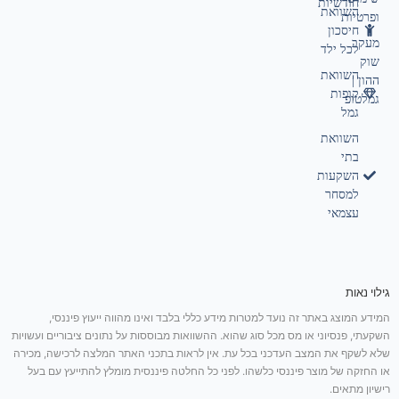
חודשיות
השוואת
ופרטיות
חיסכון
מעקב
לכל ילד
שוק
השוואת
ההון |
קופות
גמלטופ
גמל
השוואת
בתי
השקעות
למסחר
עצמאי
גילוי נאות
המידע המוצג באתר זה נועד למטרות מידע כללי בלבד ואינו מהווה ייעוץ פיננסי,
השקעתי, פנסיוני או מס מכל סוג שהוא. ההשוואות מבוססות על נתונים ציבוריים ועשויות
שלא לשקף את המצב העדכני בכל עת. אין לראות בתכני האתר המלצה לרכישה, מכירה
או החזקה של מוצר פיננסי כלשהו. לפני כל החלטה פיננסית מומלץ להתייעץ עם בעל
רישיון מתאים.