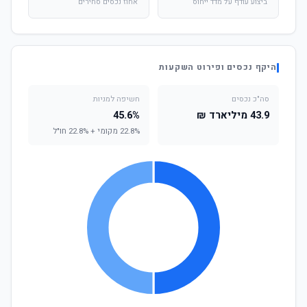
ביצוע עודף על מדד ייחוס
אחוז נכסים סחירים
היקף נכסים ופירוט השקעות
סה"כ נכסים
חשיפה למניות
43.9 מיליארד ₪
45.6%
22.8% מקומי + 22.8% חו"ל