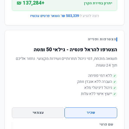
+137,284 ₪
יתרון בחירת הקרן
רוצה להגיע ל-
503,339 ₪
?
השאר פרטים עכשיו
הצטרפות ופנייה
הצטרפו להראל פנסיה - גילאי 50 ומטה
תשואה מוכחת, דמי ניהול תחרותיים ושירות מקצועי. נחזור אליכם
תוך 24 שעות.
ללא דמי פתיחה
✓
העברה ללא אובדן וותק
✓
ניהול דיגיטלי מלא
✓
ייעוץ אישי ללא עלות
✓
שכיר
עצמאי
שם פרטי