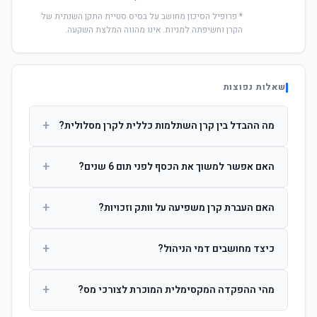
* פרופיל הסיכון מחושב על בסיס סטיית התקן השנתית של
הקרן וחשיפתה למניות. אינו מהווה המלצת השקעה.
שאלות נפוצות
+
מה ההבדל בין קרן השתלמות כללית לקרן מסלולית?
קרן כללית מנהלת את הכסף בפיזור רחב לפי שיקול דעת מנהל
+
האם אפשר למשוך את הכסף לפני תום 6 שנים?
ההשקעות. קרן מסלולית עוקבת אחרי מדד ספציפי ומאפשרת
לחוסך לבחור את רמת הסיכון בעצמו.
כן, אך משיכה לפני 6 שנות חברות תחויב במס הכנסה מלא על
+
האם העברת קרן משפיעה על וותק וזכויות?
הרווחים. לאחר 6 שנים ניתן למשוך פטור ממס עד לתקרה
הקבועה בחוק.
לא. העברת קרן בין חברות אינה מאפסת את ספירת שנות
+
כיצד מחושבים דמי הניהול?
החברות. הוותק ממשיך להיספר מיום ההפקדה הראשונה.
דמי הניהול נגבים כאחוז שנתי מהיתרה הצבורה. ניתן לנהל משא
+
מהי ההפקדה המקסימלית המוכרת לצורכי מס?
ומתן על שיעורם בעת הצטרפות.