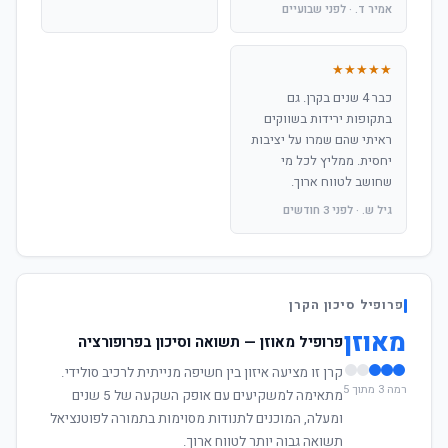
אמיר ד. · לפני שבועיים
★★★★★
כבר 4 שנים בקרן. גם
בתקופות ירידות בשווקים
ראיתי שהם שמרו על יציבות
יחסית. ממליץ לכל מי
שחושב לטווח ארוך.
גיל ש. · לפני 3 חודשים
פרופיל סיכון הקרן
מאוזן
פרופיל מאוזן — תשואה וסיכון בפרופורציה
קרן זו מציעה איזון בין חשיפה מנייתית לרכיב סולידי.
רמה 3 מתוך 5
מתאימה למשקיעים עם אופק השקעה של 5 שנים
ומעלה, המוכנים לתנודות מסוימות בתמורה לפוטנציאל
תשואה גבוה יותר לטווח ארוך.