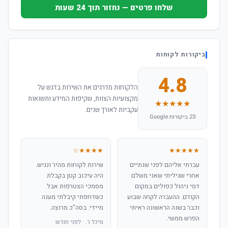
שלחו פרטים — נחזור תוך 24 שעות
ביקורות לקוחות
4.8
הלקוחות מדרגים את השירות בדגש על
מקצועיות הצוות, שקיפות המידע ותשואות
★★★★★
עקביות לאורך שנים.
23 ביקורות Google
★★★★☆
★★★★★
עברתי אליהם לפני שנתיים
שירות לקוחות מהיר ונגיש.
אחרי שגיליתי שאני משלם
היה עיכוב קטן בקבלת
דמי ניהול כפולים במקום
מסמכי הצטרפות אבל
הקודם. ההעברה לקחה שבוע
כשדחפתי קיבלתי מענה
וכבר בשנה הראשונה ראיתי
מיידי. בסה"כ מרוצה.
הפרש ממשי.
מיכל ר. · לפני חודש