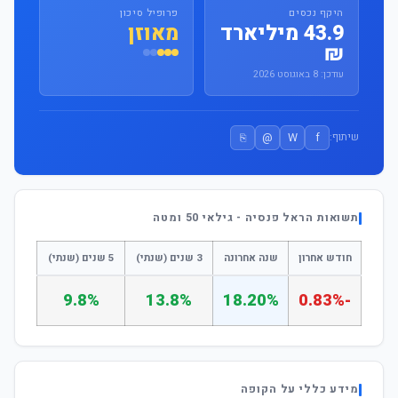
היקף נכסים
פרופיל סיכון
43.9 מיליארד
מאוזן
₪
עודכן: 8 באוגוסט 2026
⎘
@
W
f
שיתוף:
תשואות הראל פנסיה - גילאי 50 ומטה
חודש אחרון
שנה אחרונה
3 שנים (שנתי)
5 שנים (שנתי)
9.8%
13.8%
18.20%
-0.83%
מידע כללי על הקופה