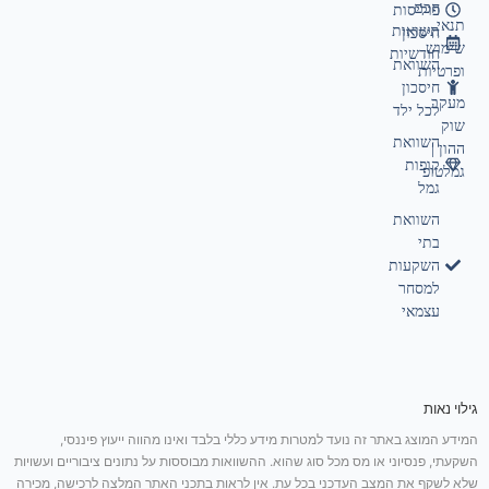
חכם
פוליסות
תנאי
תשואות
חיסכון
שימוש
חודשיות
השוואת
ופרטיות
חיסכון
מעקב
לכל ילד
שוק
השוואת
ההון |
קופות
גמלטופ
גמל
השוואת
בתי
השקעות
למסחר
עצמאי
גילוי נאות
המידע המוצג באתר זה נועד למטרות מידע כללי בלבד ואינו מהווה ייעוץ פיננסי,
השקעתי, פנסיוני או מס מכל סוג שהוא. ההשוואות מבוססות על נתונים ציבוריים ועשויות
שלא לשקף את המצב העדכני בכל עת. אין לראות בתכני האתר המלצה לרכישה, מכירה