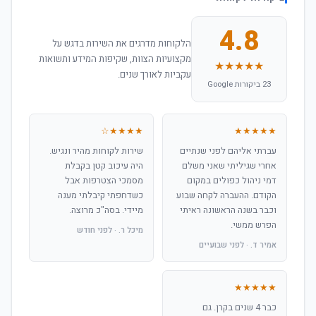
4.8
הלקוחות מדרגים את השירות בדגש על
מקצועיות הצוות, שקיפות המידע ותשואות
★★★★★
עקביות לאורך שנים.
23 ביקורות Google
★★★★☆
★★★★★
עברתי אליהם לפני שנתיים
שירות לקוחות מהיר ונגיש.
אחרי שגיליתי שאני משלם
היה עיכוב קטן בקבלת
דמי ניהול כפולים במקום
מסמכי הצטרפות אבל
הקודם. ההעברה לקחה שבוע
כשדחפתי קיבלתי מענה
וכבר בשנה הראשונה ראיתי
מיידי. בסה"כ מרוצה.
הפרש ממשי.
מיכל ר. · לפני חודש
אמיר ד. · לפני שבועיים
★★★★★
כבר 4 שנים בקרן. גם