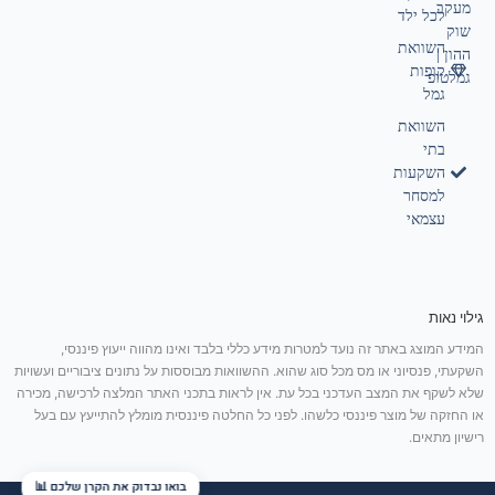
מעקב
לכל ילד
שוק
השוואת
ההון |
קופות
גמלטופ
גמל
השוואת
בתי
השקעות
למסחר
עצמאי
גילוי נאות
המידע המוצג באתר זה נועד למטרות מידע כללי בלבד ואינו מהווה ייעוץ פיננסי,
השקעתי, פנסיוני או מס מכל סוג שהוא. ההשוואות מבוססות על נתונים ציבוריים ועשויות
שלא לשקף את המצב העדכני בכל עת. אין לראות בתכני האתר המלצה לרכישה, מכירה
או החזקה של מוצר פיננסי כלשהו. לפני כל החלטה פיננסית מומלץ להתייעץ עם בעל
רישיון מתאים.
בואו נבדוק את הקרן שלכם 📊