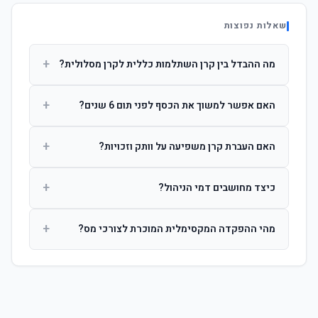
שאלות נפוצות
+
מה ההבדל בין קרן השתלמות כללית לקרן מסלולית?
קרן כללית מנהלת את הכסף בפיזור רחב לפי שיקול דעת מנהל
+
האם אפשר למשוך את הכסף לפני תום 6 שנים?
ההשקעות. קרן מסלולית עוקבת אחרי מדד ספציפי ומאפשרת
לחוסך לבחור את רמת הסיכון בעצמו.
כן, אך משיכה לפני 6 שנות חברות תחויב במס הכנסה מלא על
+
האם העברת קרן משפיעה על וותק וזכויות?
הרווחים. לאחר 6 שנים ניתן למשוך פטור ממס עד לתקרה
הקבועה בחוק.
לא. העברת קרן בין חברות אינה מאפסת את ספירת שנות
+
כיצד מחושבים דמי הניהול?
החברות. הוותק ממשיך להיספר מיום ההפקדה הראשונה.
דמי הניהול נגבים כאחוז שנתי מהיתרה הצבורה. ניתן לנהל משא
+
מהי ההפקדה המקסימלית המוכרת לצורכי מס?
ומתן על שיעורם בעת הצטרפות.
לשכירים: המעסיק מפקיד עד 7.5% ממשכורת + 2.5% ניכוי
מהעובד. לעצמאים: עד 4.5% מההכנסה עם הטבת מס.