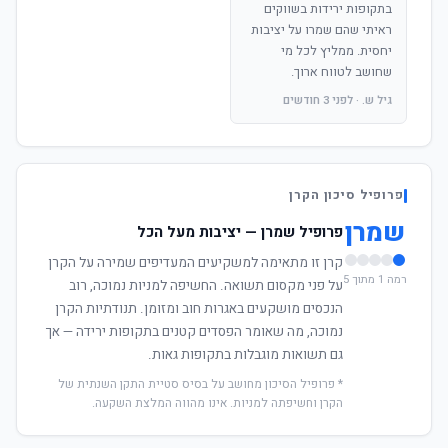
בתקופות ירידות בשווקים
ראיתי שהם שמרו על יציבות
יחסית. ממליץ לכל מי
שחושב לטווח ארוך.
גיל ש. · לפני 3 חודשים
פרופיל סיכון הקרן
שמרן
פרופיל שמרן — יציבות מעל הכל
קרן זו מתאימה למשקיעים המעדיפים שמירה על הקרן
רמה 1 מתוך 5
על פני מקסום תשואה. החשיפה למניות נמוכה, רוב
הנכסים מושקעים באגרות חוב ומזומן. תנודתיות הקרן
נמוכה, מה שאומר הפסדים קטנים בתקופות ירידה — אך
גם תשואות מוגבלות בתקופות גאות.
* פרופיל הסיכון מחושב על בסיס סטיית התקן השנתית של
הקרן וחשיפתה למניות. אינו מהווה המלצת השקעה.