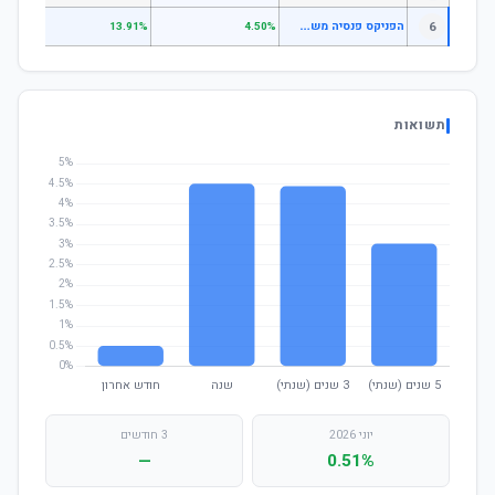
ה
פניקס פנסיה משלימה - כספי (שקלי)
6
.10%
13.91%
4.50%
תשואות
יוני 2026
3 חודשים
—
0.51%