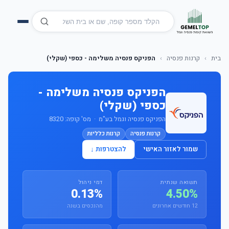
בית
›
קרנות פנסיה
›
הפניקס פנסיה משלימה - כספי (שקלי)
הפניקס פנסיה משלימה -
כספי (שקלי)
הפניקס פנסיה וגמל בע"מ · מס' קופה: 8320
קרנות פנסיה
קרנות כלליות
שמור לאזור האישי
להצטרפות ↓
תשואה שנתית
דמי ניהול
0.13%
4.50%
12 חודשים אחרונים
מהנכסים בשנה