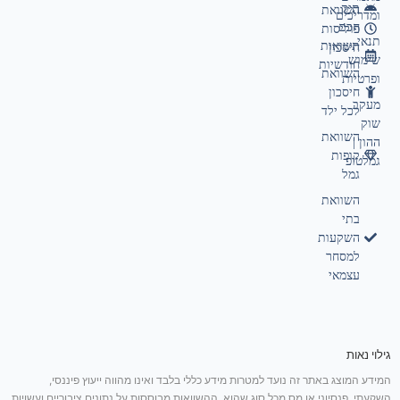
תיק
השוואת
ומדריכים
חכם
פוליסות
תנאי
תשואות
חיסכון
שימוש
חודשיות
השוואת
ופרטיות
חיסכון
מעקב
לכל ילד
שוק
השוואת
ההון |
קופות
גמלטופ
גמל
השוואת
בתי
השקעות
למסחר
עצמאי
גילוי נאות
המידע המוצג באתר זה נועד למטרות מידע כללי בלבד ואינו מהווה ייעוץ פיננסי,
השקעתי, פנסיוני או מס מכל סוג שהוא. ההשוואות מבוססות על נתונים ציבוריים ועשויות