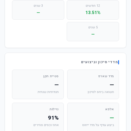
12 חודשים
3 שנים
—
13.51%
5 שנים
—
מדדי סיכון וביצועים
מדד שארפ
סטיית תקן
—
—
תשואה ביחס לסיכון
תנודתיות שנתית
אלפא
נזילות
91%
—
ביצוע עודף על מדד ייחוס
אחוז נכסים סחירים