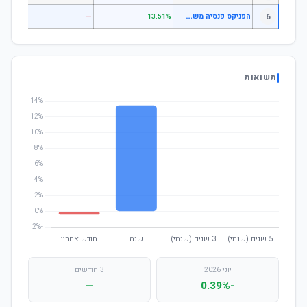
ה
פניקס פנסיה משלימה הלכה
6
—
—
13.51%
תשואות
יוני 2026
3 חודשים
—
-0.39%