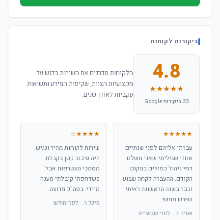
ביקורות לקוחות
4.8
הלקוחות מדרגים את השירות בדגש על
מקצועיות הצוות, שקיפות המידע ותשואות
★★★★★
עקביות לאורך שנים.
23 ביקורות Google
★★★★☆
★★★★★
עברתי אליהם לפני שנתיים
שירות לקוחות מהיר ונגיש.
אחרי שגיליתי שאני משלם
היה עיכוב קטן בקבלת
דמי ניהול כפולים במקום
מסמכי הצטרפות אבל
הקודם. ההעברה לקחה שבוע
כשדחפתי קיבלתי מענה
וכבר בשנה הראשונה ראיתי
מיידי. בסה"כ מרוצה.
הפרש ממשי.
מיכל ר. · לפני חודש
אמיר ד. · לפני שבועיים