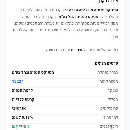
אודות הקרן
הפניקס פנסיה משלימה הלכה
היא קרנות פנסיה הפועלת תחת
ניהולה של
הפניקס פנסיה וגמל בע"מ
. הקרן מנהלת פורטפוליו
מגוון הכולל מניות מקומיות ובינלאומיות, אגרות חוב ונכסים נוספים.
מדיניות ההשקעה שמה דגש על פיזור סיכונים ומיטוב תשואה לטווח
ארוך.
דמי הניהול עומדים על
0.13%
מהנכסים בשנה.
פרטים מזהים
חברה מנהלת
הפניקס פנסיה וגמל בע"מ
מספר קופה
15224
סוג קרן
קרנות פנסיה
מסלול
קרנות כלליות
פרופיל סיכון
אגרסיבי
דמי ניהול
0.13% לשנה
היקף נכסים
9 מיליון ₪