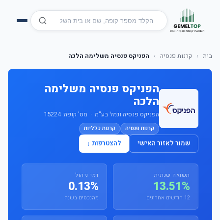
בית
›
קרנות פנסיה
›
הפניקס פנסיה משלימה הלכה
הפניקס פנסיה משלימה
הלכה
הפניקס פנסיה וגמל בע"מ · מס' קופה: 15224
קרנות פנסיה
קרנות כלליות
שמור לאזור האישי
להצטרפות ↓
תשואה שנתית
דמי ניהול
0.13%
13.51%
12 חודשים אחרונים
מהנכסים בשנה