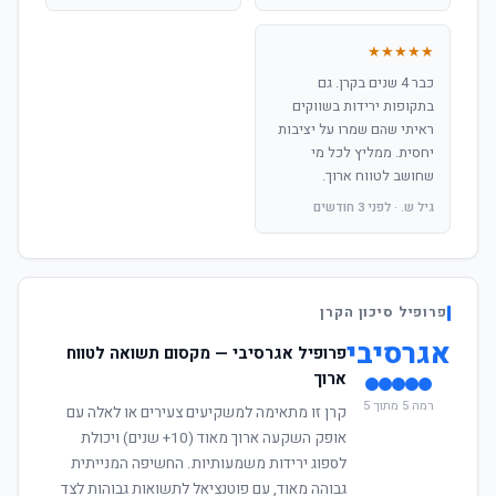
★★★★★
כבר 4 שנים בקרן. גם
בתקופות ירידות בשווקים
ראיתי שהם שמרו על יציבות
יחסית. ממליץ לכל מי
שחושב לטווח ארוך.
גיל ש. · לפני 3 חודשים
פרופיל סיכון הקרן
אגרסיבי
פרופיל אגרסיבי — מקסום תשואה לטווח
ארוך
רמה 5 מתוך 5
קרן זו מתאימה למשקיעים צעירים או לאלה עם
אופק השקעה ארוך מאוד (10+ שנים) ויכולת
לספוג ירידות משמעותיות. החשיפה המנייתית
גבוהה מאוד, עם פוטנציאל לתשואות גבוהות לצד