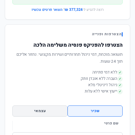
רוצה להגיע ל-
377,324 ₪
?
השאר פרטים עכשיו
הצטרפות ופנייה
הצטרפו להפניקס פנסיה משלימה הלכה
תשואה מוכחת, דמי ניהול תחרותיים ושירות מקצועי. נחזור אליכם
תוך 24 שעות.
ללא דמי פתיחה
✓
העברה ללא אובדן וותק
✓
ניהול דיגיטלי מלא
✓
ייעוץ אישי ללא עלות
✓
שכיר
עצמאי
שם פרטי