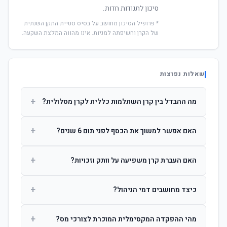
סיכון לתנודות חדות.
* פרופיל הסיכון מחושב על בסיס סטיית התקן השנתית
של הקרן וחשיפתה למניות. אינו מהווה המלצת השקעה.
שאלות נפוצות
+
מה ההבדל בין קרן השתלמות כללית לקרן מסלולית?
קרן כללית מנהלת את הכסף בפיזור רחב לפי שיקול דעת מנהל
+
האם אפשר למשוך את הכסף לפני תום 6 שנים?
ההשקעות. קרן מסלולית עוקבת אחרי מדד ספציפי ומאפשרת
לחוסך לבחור את רמת הסיכון בעצמו.
כן, אך משיכה לפני 6 שנות חברות תחויב במס הכנסה מלא על
+
האם העברת קרן משפיעה על וותק וזכויות?
הרווחים. לאחר 6 שנים ניתן למשוך פטור ממס עד לתקרה
הקבועה בחוק.
לא. העברת קרן בין חברות אינה מאפסת את ספירת שנות
+
כיצד מחושבים דמי הניהול?
החברות. הוותק ממשיך להיספר מיום ההפקדה הראשונה.
דמי הניהול נגבים כאחוז שנתי מהיתרה הצבורה. ניתן לנהל משא
+
מהי ההפקדה המקסימלית המוכרת לצורכי מס?
ומתן על שיעורם בעת הצטרפות.