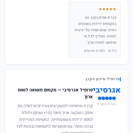
★★★★★
כבר 4 שנים בקרן. גם
בתקופות ירידות בשווקים
ראיתי שהם שמרו על יציבות
יחסית. ממליץ לכל מי
שחושב לטווח ארוך.
גיל ש. · לפני 3 חודשים
פרופיל סיכון הקרן
אגרסיבי
פרופיל אגרסיבי — מקסום תשואה לטווח
ארוך
רמה 5 מתוך 5
קרן זו מתאימה למשקיעים צעירים או לאלה עם
אופק השקעה ארוך מאוד (10+ שנים) ויכולת
לספוג ירידות משמעותיות. החשיפה המנייתית
גבוהה מאוד, עם פוטנציאל לתשואות גבוהות לצד