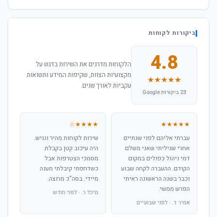
ביקורות לקוחות
4.8
הלקוחות מדרגים את השירות בדגש על
מקצועיות הצוות, שקיפות המידע ותשואות
★★★★★
עקביות לאורך שנים.
23 ביקורות Google
★★★★☆
★★★★★
עברתי אליהם לפני שנתיים
שירות לקוחות מהיר ונגיש.
אחרי שגיליתי שאני משלם
היה עיכוב קטן בקבלת
דמי ניהול כפולים במקום
מסמכי הצטרפות אבל
הקודם. ההעברה לקחה שבוע
כשדחפתי קיבלתי מענה
וכבר בשנה הראשונה ראיתי
מיידי. בסה"כ מרוצה.
הפרש ממשי.
מיכל ר. · לפני חודש
אמיר ד. · לפני שבועיים