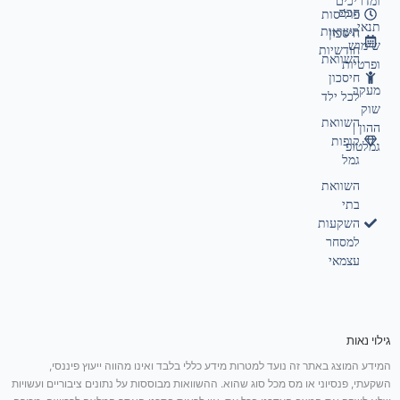
ומדריכים
חכם
פוליסות
תנאי
תשואות
חיסכון
שימוש
חודשיות
השוואת
ופרטיות
חיסכון
מעקב
לכל ילד
שוק
השוואת
ההון |
קופות
גמלטופ
גמל
השוואת
בתי
השקעות
למסחר
עצמאי
גילוי נאות
המידע המוצג באתר זה נועד למטרות מידע כללי בלבד ואינו מהווה ייעוץ פיננסי,
השקעתי, פנסיוני או מס מכל סוג שהוא. ההשוואות מבוססות על נתונים ציבוריים ועשויות