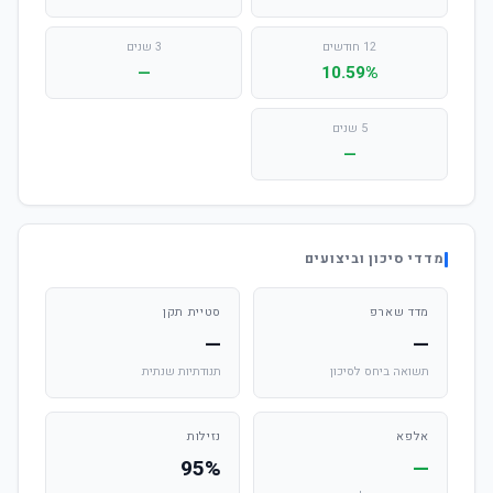
12 חודשים
3 שנים
—
10.59%
5 שנים
—
מדדי סיכון וביצועים
מדד שארפ
סטיית תקן
—
—
תשואה ביחס לסיכון
תנודתיות שנתית
אלפא
נזילות
95%
—