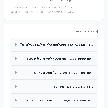
סיכון לתנודות חדות.
* פרופיל הסיכון מחושב על בסיס סטיית התקן השנתית
של הקרן וחשיפתה למניות. אינו מהווה המלצת השקעה.
שאלות נפוצות
+
מה ההבדל בין קרן השתלמות כללית לקרן מסלולית?
קרן כללית מנהלת את הכסף בפיזור רחב לפי שיקול דעת מנהל
+
האם אפשר למשוך את הכסף לפני תום 6 שנים?
ההשקעות. קרן מסלולית עוקבת אחרי מדד ספציפי ומאפשרת
לחוסך לבחור את רמת הסיכון בעצמו.
כן, אך משיכה לפני 6 שנות חברות תחויב במס הכנסה מלא על
+
האם העברת קרן משפיעה על וותק וזכויות?
הרווחים. לאחר 6 שנים ניתן למשוך פטור ממס עד לתקרה
הקבועה בחוק.
לא. העברת קרן בין חברות אינה מאפסת את ספירת שנות
+
כיצד מחושבים דמי הניהול?
החברות. הוותק ממשיך להיספר מיום ההפקדה הראשונה.
דמי הניהול נגבים כאחוז שנתי מהיתרה הצבורה. ניתן לנהל משא
+
מהי ההפקדה המקסימלית המוכרת לצורכי מס?
ומתן על שיעורם בעת הצטרפות.