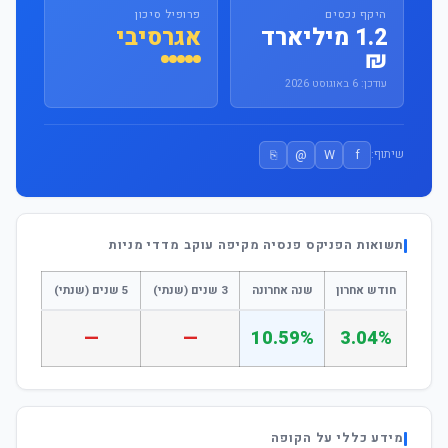
היקף נכסים
פרופיל סיכון
1.2 מיליארד
אגרסיבי
₪
עודכן: 6 באוגוסט 2026
⎘
@
W
f
שיתוף:
תשואות הפניקס פנסיה מקיפה עוקב מדדי מניות
חודש אחרון
שנה אחרונה
3 שנים (שנתי)
5 שנים (שנתי)
—
—
10.59%
3.04%
מידע כללי על הקופה