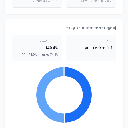
ביצוע עודף על מדד ייחוס
אחוז נכסים סחירים
היקף נכסים ופירוט השקעות
סה"כ נכסים
חשיפה למניות
1.2 מיליארד ₪
149.4%
74.5% מקומי + 74.9% חו"ל