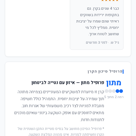
★★★★★
כבר 4 שנים בקרן. גם
בתקופות ירידות בשווקים
ראיתי שהם שמרו על יציבות
יחסית. ממליץ לכל מי
שחושב לטווח ארוך.
גיל ש. · לפני 3 חודשים
פרופיל סיכון הקרן
מתון
פרופיל מתון — איזון עם נטייה לביטחון
קרן זו מיועדת למשקיעים המעוניינים בצמיחה מתונה
רמה 2 מתוך 5
תוך שמירה על יציבות יחסית. התמהיל כולל חשיפה
מוגבלת למניות לצד רכיב משמעותי של אגרות חוב.
מתאים לחוסכים עם אופק השקעה בינוני שאינם מוכנים
לתנודות חדות.
* פרופיל הסיכון מחושב על בסיס סטיית התקן השנתית של
הקרן וחשיפתה למניות. אינו מהווה המלצת השקעה.