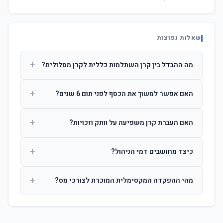
שאלות נפוצות
+
מה ההבדל בין קרן השתלמות כללית לקרן מסלולית?
קרן כללית מנהלת את הכסף בפיזור רחב לפי שיקול דעת מנהל
+
האם אפשר למשוך את הכסף לפני תום 6 שנים?
ההשקעות. קרן מסלולית עוקבת אחרי מדד ספציפי ומאפשרת
לחוסך לבחור את רמת הסיכון בעצמו.
כן, אך משיכה לפני 6 שנות חברות תחויב במס הכנסה מלא על
+
האם העברת קרן משפיעה על וותק וזכויות?
הרווחים. לאחר 6 שנים ניתן למשוך פטור ממס עד לתקרה
הקבועה בחוק.
לא. העברת קרן בין חברות אינה מאפסת את ספירת שנות
+
כיצד מחושבים דמי הניהול?
החברות. הוותק ממשיך להיספר מיום ההפקדה הראשונה.
דמי הניהול נגבים כאחוז שנתי מהיתרה הצבורה. ניתן לנהל משא
+
מהי ההפקדה המקסימלית המוכרת לצורכי מס?
ומתן על שיעורם בעת הצטרפות.
לשכירים: המעסיק מפקיד עד 7.5% ממשכורת + 2.5% ניכוי
מהעובד. לעצמאים: עד 4.5% מההכנסה עם הטבת מס.