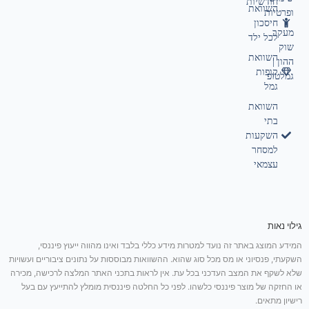
חודשיות
השוואת
ופרטיות
חיסכון
מעקב
לכל ילד
שוק
השוואת
ההון |
קופות
גמלטופ
גמל
השוואת
בתי
השקעות
למסחר
עצמאי
גילוי נאות
המידע המוצג באתר זה נועד למטרות מידע כללי בלבד ואינו מהווה ייעוץ פיננסי,
השקעתי, פנסיוני או מס מכל סוג שהוא. ההשוואות מבוססות על נתונים ציבוריים ועשויות
שלא לשקף את המצב העדכני בכל עת. אין לראות בתכני האתר המלצה לרכישה, מכירה
או החזקה של מוצר פיננסי כלשהו. לפני כל החלטה פיננסית מומלץ להתייעץ עם בעל
רישיון מתאים.