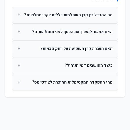
+
מה ההבדל בין קרן השתלמות כללית לקרן מסלולית?
קרן כללית מנהלת את הכסף בפיזור רחב לפי שיקול דעת מנהל
+
האם אפשר למשוך את הכסף לפני תום 6 שנים?
ההשקעות. קרן מסלולית עוקבת אחרי מדד ספציפי ומאפשרת
לחוסך לבחור את רמת הסיכון בעצמו.
כן, אך משיכה לפני 6 שנות חברות תחויב במס הכנסה מלא על
+
האם העברת קרן משפיעה על וותק וזכויות?
הרווחים. לאחר 6 שנים ניתן למשוך פטור ממס עד לתקרה
הקבועה בחוק.
לא. העברת קרן בין חברות אינה מאפסת את ספירת שנות
+
כיצד מחושבים דמי הניהול?
החברות. הוותק ממשיך להיספר מיום ההפקדה הראשונה.
דמי הניהול נגבים כאחוז שנתי מהיתרה הצבורה. ניתן לנהל משא
+
מהי ההפקדה המקסימלית המוכרת לצורכי מס?
ומתן על שיעורם בעת הצטרפות.
לשכירים: המעסיק מפקיד עד 7.5% ממשכורת + 2.5% ניכוי
מהעובד. לעצמאים: עד 4.5% מההכנסה עם הטבת מס.