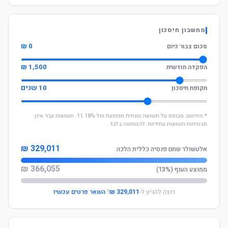
מחשבון חיסכון
0 ₪
סכום צבור כיום
1,500 ₪
הפקדה חודשית
10 שנים
תקופת חיסכון
* החישוב מבוסס על תשואה שנתית ממוצעת של 11.18%. תשואות עבר אינן
מבטיחות תשואות עתידיות. להמחשה בלבד.
329,011 ₪
אלטשולר שחם פנסיה כללית הלכה
366,055 ₪
ממוצע הענף (13%)
רוצה להגיע ל-
329,011 ₪
?
השאר פרטים עכשיו