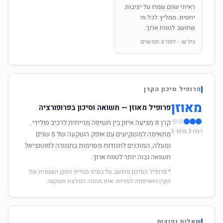
ראיתי שהם שמרו על יציבות
יחסית. ממליץ לכל מי
שחושב לטווח ארוך.
גיל ש. · לפני 3 חודשים
פרופיל סיכון הקרן
מאוזן
פרופיל מאוזן — תשואה וסיכון בפרופורציה
קרן זו מציעה איזון בין חשיפה מנייתית לרכיב סולידי.
רמה 3 מתוך 5
מתאימה למשקיעים עם אופק השקעה של 5 שנים
ומעלה, המוכנים לתנודות מסוימות בתמורה לפוטנציאל
תשואה גבוה יותר לטווח ארוך.
* פרופיל הסיכון מחושב על בסיס סטיית התקן השנתית של
הקרן וחשיפתה למניות. אינו מהווה המלצת השקעה.
שאלות נפוצות