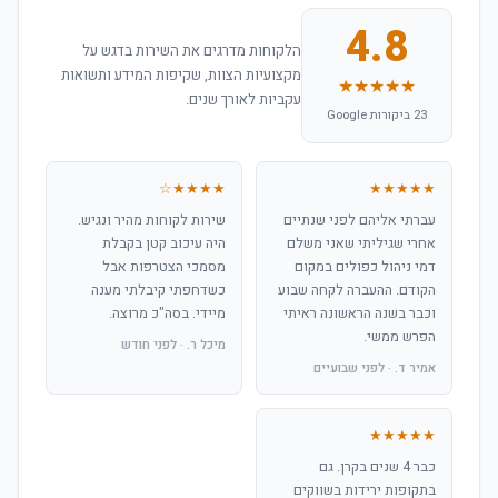
4.8
הלקוחות מדרגים את השירות בדגש על
מקצועיות הצוות, שקיפות המידע ותשואות
★★★★★
עקביות לאורך שנים.
23 ביקורות Google
★★★★☆
★★★★★
עברתי אליהם לפני שנתיים
שירות לקוחות מהיר ונגיש.
אחרי שגיליתי שאני משלם
היה עיכוב קטן בקבלת
דמי ניהול כפולים במקום
מסמכי הצטרפות אבל
הקודם. ההעברה לקחה שבוע
כשדחפתי קיבלתי מענה
וכבר בשנה הראשונה ראיתי
מיידי. בסה"כ מרוצה.
הפרש ממשי.
מיכל ר. · לפני חודש
אמיר ד. · לפני שבועיים
★★★★★
כבר 4 שנים בקרן. גם
בתקופות ירידות בשווקים