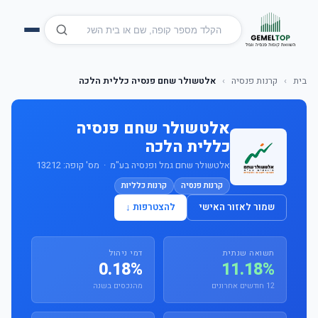
בית
›
קרנות פנסיה
›
אלטשולר שחם פנסיה כללית הלכה
אלטשולר שחם פנסיה
כללית הלכה
אלטשולר שחם גמל ופנסיה בע"מ · מס' קופה: 13212
קרנות פנסיה
קרנות כלליות
שמור לאזור האישי
להצטרפות ↓
תשואה שנתית
דמי ניהול
0.18%
11.18%
12 חודשים אחרונים
מהנכסים בשנה