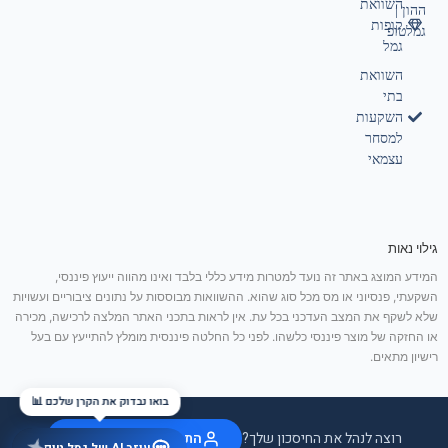
השוואת
ההון |
קופות
גמלטופ
גמל
השוואת
בתי
השקעות
למסחר
עצמאי
גילוי נאות
המידע המוצג באתר זה נועד למטרות מידע כללי בלבד ואינו מהווה ייעוץ פיננסי,
השקעתי, פנסיוני או מס מכל סוג שהוא. ההשוואות מבוססות על נתונים ציבוריים ועשויות
שלא לשקף את המצב העדכני בכל עת. אין לראות בתכני האתר המלצה לרכישה, מכירה
או החזקה של מוצר פיננסי כלשהו. לפני כל החלטה פיננסית מומלץ להתייעץ עם בעל
רישיון מתאים.
בואו נבדוק את הקרן שלכם 📊
רוצה לנהל את החיסכון שלך?
התחבר / הצטרף בחינם