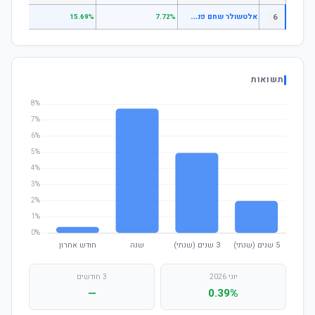
א
לטשולר שחם פנסיה כללית בסיסי למקבלי קצבה
6
.43%
15.69%
7.72%
תשואות
יוני 2026
3 חודשים
—
0.39%