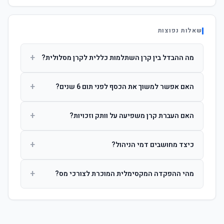
שאלות נפוצות
+
מה ההבדל בין קרן השתלמות כללית לקרן מסלולית?
קרן כללית מנהלת את הכסף בפיזור רחב לפי שיקול דעת מנהל
+
האם אפשר למשוך את הכסף לפני תום 6 שנים?
ההשקעות. קרן מסלולית עוקבת אחרי מדד ספציפי ומאפשרת
לחוסך לבחור את רמת הסיכון בעצמו.
כן, אך משיכה לפני 6 שנות חברות תחויב במס הכנסה מלא על
+
האם העברת קרן משפיעה על וותק וזכויות?
הרווחים. לאחר 6 שנים ניתן למשוך פטור ממס עד לתקרה
הקבועה בחוק.
לא. העברת קרן בין חברות אינה מאפסת את ספירת שנות
+
כיצד מחושבים דמי הניהול?
החברות. הוותק ממשיך להיספר מיום ההפקדה הראשונה.
דמי הניהול נגבים כאחוז שנתי מהיתרה הצבורה. ניתן לנהל משא
+
מהי ההפקדה המקסימלית המוכרת לצורכי מס?
ומתן על שיעורם בעת הצטרפות.
לשכירים: המעסיק מפקיד עד 7.5% ממשכורת + 2.5% ניכוי
מהעובד. לעצמאים: עד 4.5% מההכנסה עם הטבת מס.