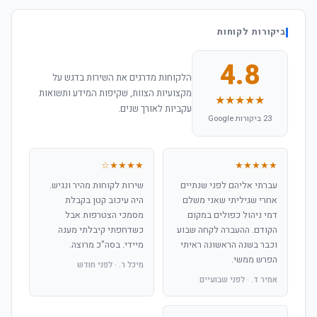
ביקורות לקוחות
4.8
הלקוחות מדרגים את השירות בדגש על
מקצועיות הצוות, שקיפות המידע ותשואות
★★★★★
עקביות לאורך שנים.
23 ביקורות Google
★★★★☆
★★★★★
עברתי אליהם לפני שנתיים
שירות לקוחות מהיר ונגיש.
אחרי שגיליתי שאני משלם
היה עיכוב קטן בקבלת
דמי ניהול כפולים במקום
מסמכי הצטרפות אבל
הקודם. ההעברה לקחה שבוע
כשדחפתי קיבלתי מענה
וכבר בשנה הראשונה ראיתי
מיידי. בסה"כ מרוצה.
הפרש ממשי.
מיכל ר. · לפני חודש
אמיר ד. · לפני שבועיים