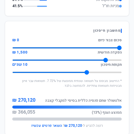
מניות חו"ל
41.5%
מחשבון חיסכון
0 ₪
סכום צבור כיום
1,500 ₪
הפקדה חודשית
10 שנים
תקופת חיסכון
* החישוב מבוסס על תשואה שנתית ממוצעת של 7.72%. תשואות עבר אינן
מבטיחות תשואות עתידיות. להמחשה בלבד.
270,120 ₪
אלטשולר שחם פנסיה כללית בסיסי למקבלי קצבה
366,055 ₪
ממוצע הענף (13%)
רוצה להגיע ל-
270,120 ₪
?
השאר פרטים עכשיו