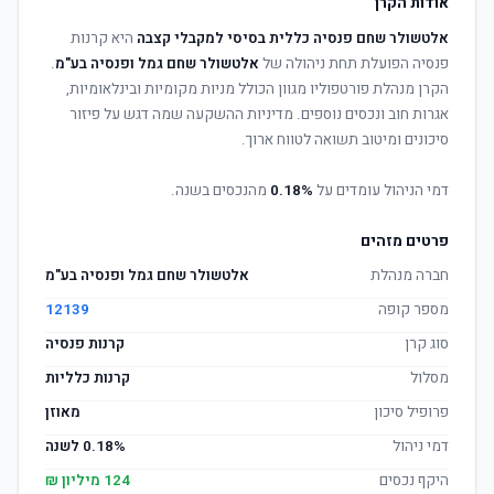
אודות הקרן
אלטשולר שחם פנסיה כללית בסיסי למקבלי קצבה
היא קרנות
פנסיה הפועלת תחת ניהולה של
אלטשולר שחם גמל ופנסיה בע"מ
.
הקרן מנהלת פורטפוליו מגוון הכולל מניות מקומיות ובינלאומיות,
אגרות חוב ונכסים נוספים. מדיניות ההשקעה שמה דגש על פיזור
סיכונים ומיטוב תשואה לטווח ארוך.
דמי הניהול עומדים על
0.18%
מהנכסים בשנה.
פרטים מזהים
חברה מנהלת
אלטשולר שחם גמל ופנסיה בע"מ
מספר קופה
12139
סוג קרן
קרנות פנסיה
מסלול
קרנות כלליות
פרופיל סיכון
מאוזן
דמי ניהול
0.18% לשנה
היקף נכסים
124 מיליון ₪