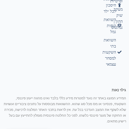
ופרטיות
חיסכון
מעקב
לכל ילד
שוק
השוואת
ההון |
קופות
גמלטופ
גמל
השוואת
בתי
השקעות
למסחר
עצמאי
גילוי נאות
המידע המוצג באתר זה נועד למטרות מידע כללי בלבד ואינו מהווה ייעוץ פיננסי,
השקעתי, פנסיוני או מס מכל סוג שהוא. ההשוואות מבוססות על נתונים ציבוריים ועשויות
שלא לשקף את המצב העדכני בכל עת. אין לראות בתכני האתר המלצה לרכישה, מכירה
או החזקה של מוצר פיננסי כלשהו. לפני כל החלטה פיננסית מומלץ להתייעץ עם בעל
רישיון מתאים.