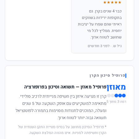
★★★★★
כבר 4 שנים בקרן. גם
בתקופות ירידות בשווקים
ראיתי שהם שמרו על יציבות
יחסית. ממליץ לכל מי
שחושב לטווח ארוך.
גיל ש. · לפני 3 חודשים
פרופיל סיכון הקרן
מאוזן
פרופיל מאוזן — תשואה וסיכון בפרופורציה
קרן זו מציעה איזון בין חשיפה מנייתית לרכיב סולידי.
רמה 3 מתוך 5
מתאימה למשקיעים עם אופק השקעה של 5 שנים
ומעלה, המוכנים לתנודות מסוימות בתמורה לפוטנציאל
תשואה גבוה יותר לטווח ארוך.
* פרופיל הסיכון מחושב על בסיס סטיית התקן השנתית של
הקרן וחשיפתה למניות. אינו מהווה המלצת השקעה.