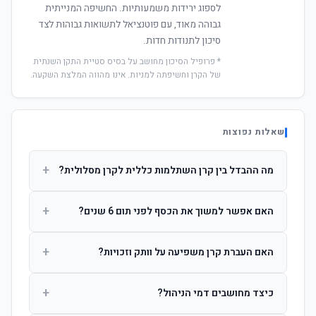
לספוג ירידות משמעותיות. החשיפה המנייתית
גבוהה מאוד, עם פוטנציאל לתשואות גבוהות לצד
סיכון לתנודות חדות.
* פרופיל הסיכון מחושב על בסיס סטיית התקן השנתית
של הקרן וחשיפתה למניות. אינו מהווה המלצת השקעה.
שאלות נפוצות
+
מה ההבדל בין קרן השתלמות כללית לקרן מסלולית?
קרן כללית מנהלת את הכסף בפיזור רחב לפי שיקול דעת מנהל
+
האם אפשר למשוך את הכסף לפני תום 6 שנים?
ההשקעות. קרן מסלולית עוקבת אחרי מדד ספציפי ומאפשרת
לחוסך לבחור את רמת הסיכון בעצמו.
כן, אך משיכה לפני 6 שנות חברות תחויב במס הכנסה מלא על
+
האם העברת קרן משפיעה על וותק וזכויות?
הרווחים. לאחר 6 שנים ניתן למשוך פטור ממס עד לתקרה
הקבועה בחוק.
לא. העברת קרן בין חברות אינה מאפסת את ספירת שנות
+
כיצד מחושבים דמי הניהול?
החברות. הוותק ממשיך להיספר מיום ההפקדה הראשונה.