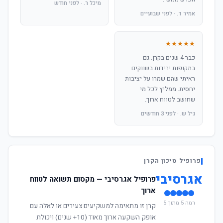
מיכל ר. · לפני חודש
אמיר ד. · לפני שבועיים
★★★★★
כבר 4 שנים בקרן. גם
בתקופות ירידות בשווקים
ראיתי שהם שמרו על יציבות
יחסית. ממליץ לכל מי
שחושב לטווח ארוך.
גיל ש. · לפני 3 חודשים
פרופיל סיכון הקרן
אגרסיבי
פרופיל אגרסיבי — מקסום תשואה לטווח
ארוך
רמה 5 מתוך 5
קרן זו מתאימה למשקיעים צעירים או לאלה עם
אופק השקעה ארוך מאוד (10+ שנים) ויכולת