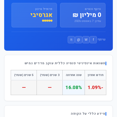
היקף נכסים
פרופיל סיכון
0 מיליון ₪
אגרסיבי
עודכן: 7 באוגוסט 2026
⎘
@
W
f
שיתוף:
תשואות אינפיניטי פנסיה כללית עוקב מדדים גמיש
חודש אחרון
שנה אחרונה
3 שנים (שנתי)
5 שנים (שנתי)
—
—
16.08%
-1.09%
מידע כללי על הקופה