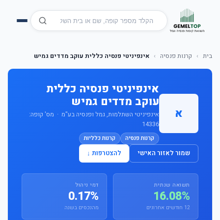
בית
›
קרנות פנסיה
›
אינפיניטי פנסיה כללית עוקב מדדים גמיש
אינפיניטי פנסיה כללית
עוקב מדדים גמיש
א
אינפיניטי השתלמות, גמל ופנסיה בע"מ · מס' קופה:
14336
קרנות פנסיה
קרנות כלליות
שמור לאזור האישי
להצטרפות ↓
תשואה שנתית
דמי ניהול
0.17%
16.08%
12 חודשים אחרונים
מהנכסים בשנה