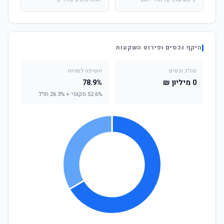
ביצוע עודף על מדד ייחוס
אחוז נכסים סחירים
היקף נכסים ופירוט השקעות
סה"כ נכסים
חשיפה למניות
0 מיליון ₪
78.9%
52.6% מקומי + 26.3% חו"ל