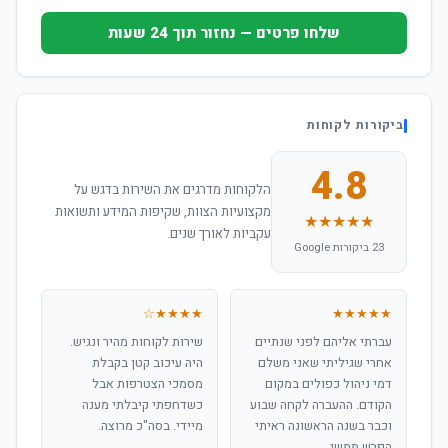
שלחו פרטים — נחזור תוך 24 שעות
ביקורות לקוחות
4.8
הלקוחות מדרגים את השירות בדגש על
מקצועיות הצוות, שקיפות המידע ותשואות
★★★★★
עקביות לאורך שנים.
23 ביקורות Google
★★★★☆
★★★★★
עברתי אליהם לפני שנתיים
שירות לקוחות מהיר ונגיש.
אחרי שגיליתי שאני משלם
היה עיכוב קטן בקבלת
דמי ניהול כפולים במקום
מסמכי הצטרפות אבל
הקודם. ההעברה לקחה שבוע
כשדחפתי קיבלתי מענה
וכבר בשנה הראשונה ראיתי
מיידי. בסה"כ מרוצה.
הפרש ממשי.