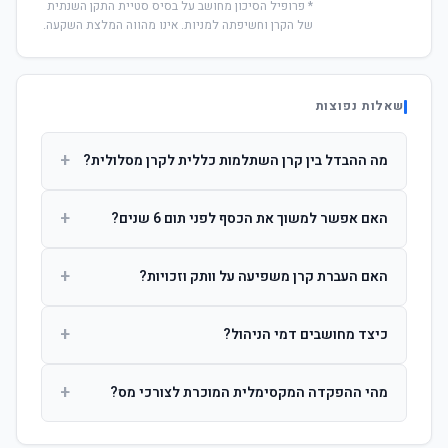
* פרופיל הסיכון מחושב על בסיס סטיית התקן השנתית
של הקרן וחשיפתה למניות. אינו מהווה המלצת השקעה.
שאלות נפוצות
+
מה ההבדל בין קרן השתלמות כללית לקרן מסלולית?
קרן כללית מנהלת את הכסף בפיזור רחב לפי שיקול דעת מנהל
+
האם אפשר למשוך את הכסף לפני תום 6 שנים?
ההשקעות. קרן מסלולית עוקבת אחרי מדד ספציפי ומאפשרת
לחוסך לבחור את רמת הסיכון בעצמו.
כן, אך משיכה לפני 6 שנות חברות תחויב במס הכנסה מלא על
+
האם העברת קרן משפיעה על וותק וזכויות?
הרווחים. לאחר 6 שנים ניתן למשוך פטור ממס עד לתקרה
הקבועה בחוק.
לא. העברת קרן בין חברות אינה מאפסת את ספירת שנות
+
כיצד מחושבים דמי הניהול?
החברות. הוותק ממשיך להיספר מיום ההפקדה הראשונה.
דמי הניהול נגבים כאחוז שנתי מהיתרה הצבורה. ניתן לנהל משא
+
מהי ההפקדה המקסימלית המוכרת לצורכי מס?
ומתן על שיעורם בעת הצטרפות.
לשכירים: המעסיק מפקיד עד 7.5% ממשכורת + 2.5% ניכוי