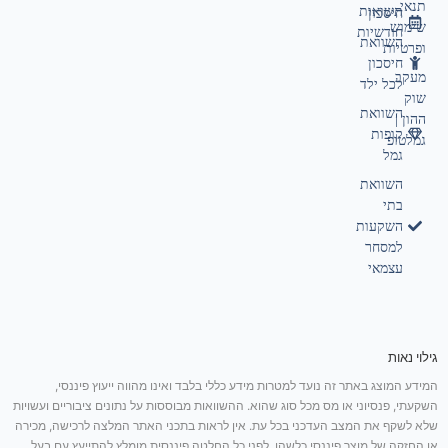
תנאי
תשואות
חיסכון
שימוש
חודשיות
השוואת
ופרטיות
חיסכון
מעקב
לכל ילד
שוק
השוואת
ההון |
קופות
גמלטופ
גמל
השוואת
בתי
השקעות
למסחר
עצמאי
גילוי נאות
המידע המוצג באתר זה נועד למטרות מידע כללי בלבד ואינו מהווה ייעוץ פיננסי,
השקעתי, פנסיוני או מס מכל סוג שהוא. ההשוואות מבוססות על נתונים ציבוריים ועשויות
שלא לשקף את המצב העדכני בכל עת. אין לראות בתכני האתר המלצה לרכישה, מכירה
או החזקה של מוצר פיננסי כלשהו. לפני כל החלטה פיננסית מומלץ להתייעץ עם בעל