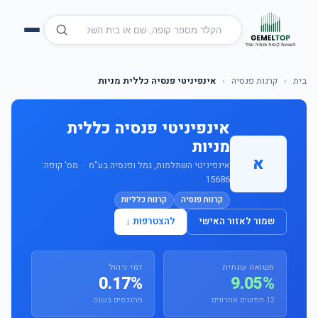
בית
›
קרנות פנסיה
›
אינפיניטי פנסיה כללית מניות
אינפיניטי פנסיה כללית
מניות
א
אינפיניטי השתלמות, גמל ופנסיה בע"מ · מס' קופה:
15686
קרנות פנסיה
קרנות כלליות
שמור לאזור האישי
להצטרפות ↓
תשואה שנתית
דמי ניהול
0.17%
9.05%
12 חודשים אחרונים
מהנכסים בשנה