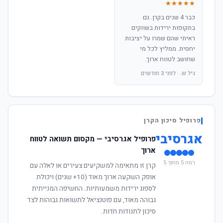
★★★★★
כבר 4 שנים בקרן. גם
בתקופות ירידות בשווקים
ראיתי שהם שמרו על יציבות
יחסית. ממליץ לכל מי
שחושב לטווח ארוך.
גיל ש. · לפני 3 חודשים
פרופיל סיכון הקרן
אגרסיבי
פרופיל אגרסיבי — מקסום תשואה לטווח
ארוך
רמה 5 מתוך 5
קרן זו מתאימה למשקיעים צעירים או לאלה עם
אופק השקעה ארוך מאוד (10+ שנים) ויכולת
לספוג ירידות משמעותיות. החשיפה המנייתית
גבוהה מאוד, עם פוטנציאל לתשואות גבוהות לצד
סיכון לתנודות חדות.