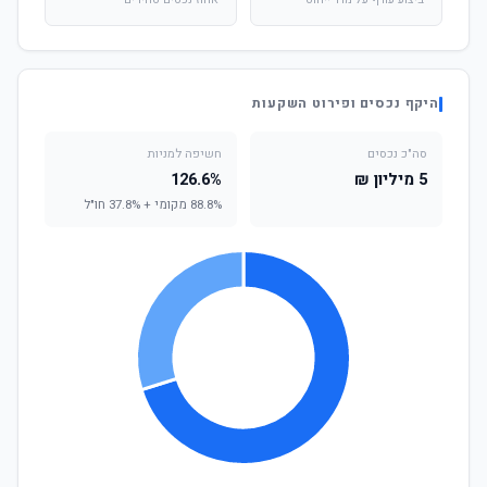
ביצוע עודף על מדד ייחוס
אחוז נכסים סחירים
היקף נכסים ופירוט השקעות
סה"כ נכסים
חשיפה למניות
5 מיליון ₪
126.6%
88.8% מקומי + 37.8% חו"ל