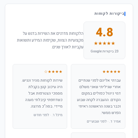
ביקורות לקוחות
4.8
הלקוחות מדרגים את השירות בדגש על
מקצועיות הצוות, שקיפות המידע ותשואות
★★★★★
עקביות לאורך שנים.
23 ביקורות Google
★★★★☆
★★★★★
עברתי אליהם לפני שנתיים
שירות לקוחות מהיר ונגיש.
אחרי שגיליתי שאני משלם
היה עיכוב קטן בקבלת
דמי ניהול כפולים במקום
מסמכי הצטרפות אבל
הקודם. ההעברה לקחה שבוע
כשדחפתי קיבלתי מענה
וכבר בשנה הראשונה ראיתי
מיידי. בסה"כ מרוצה.
הפרש ממשי.
מיכל ר. · לפני חודש
אמיר ד. · לפני שבועיים