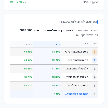
היקף נכסים
29 מיליון ₪
השוואה למובילות בקבוצה
השוואת תשואות בין
רעות קרן השתלמות עוקב מדד S&P 500
למובילות בקבוצה:
דירוג
שם
↕
↕
שנה
3 שנים
5 שנים
1
מיטב השתלמות כללי
.84%
44.08%
14.44%
ק
רן השתלמות מורים וגננות המסלול הרגיל - מסלול כללי
2
.80%
44.94%
15.72%
א
לטשולר שחם השתלמות כללי
3
.12%
38.26%
11.43%
מ
ור קרן השתלמות לשכירים ולעצמאים - כללי
4
.17%
43.24%
13.30%
ה
פניקס השתלמות כללי
5
.87%
45.17%
14.41%
ר
עות קרן השתלמות עוקב מדד S&P 500
6
—
—
7.26%