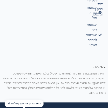
לכל ילד
שוק
השוואת
ההון |
קופות
גמלטופ
גמל
השוואת
בתי
השקעות
למסחר
עצמאי
גילוי נאות
המידע המוצג באתר זה נועד למטרות מידע כללי בלבד ואינו מהווה ייעוץ פיננסי,
השקעתי, פנסיוני או מס מכל סוג שהוא. ההשוואות מבוססות על נתונים ציבוריים ועשויות
שלא לשקף את המצב העדכני בכל עת. אין לראות בתכני האתר המלצה לרכישה, מכירה
או החזקה של מוצר פיננסי כלשהו. לפני כל החלטה פיננסית מומלץ להתייעץ עם בעל
רישיון מתאים.
בואו נבדוק את הקרן שלכם 📊