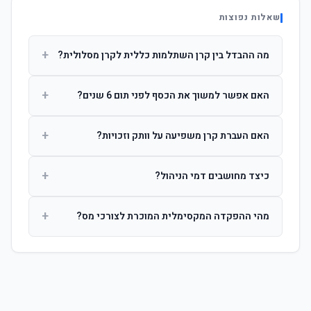
שאלות נפוצות
+
מה ההבדל בין קרן השתלמות כללית לקרן מסלולית?
קרן כללית מנהלת את הכסף בפיזור רחב לפי שיקול דעת מנהל
+
האם אפשר למשוך את הכסף לפני תום 6 שנים?
ההשקעות. קרן מסלולית עוקבת אחרי מדד ספציפי ומאפשרת
לחוסך לבחור את רמת הסיכון בעצמו.
כן, אך משיכה לפני 6 שנות חברות תחויב במס הכנסה מלא על
+
האם העברת קרן משפיעה על וותק וזכויות?
הרווחים. לאחר 6 שנים ניתן למשוך פטור ממס עד לתקרה
הקבועה בחוק.
לא. העברת קרן בין חברות אינה מאפסת את ספירת שנות
+
כיצד מחושבים דמי הניהול?
החברות. הוותק ממשיך להיספר מיום ההפקדה הראשונה.
דמי הניהול נגבים כאחוז שנתי מהיתרה הצבורה. ניתן לנהל משא
+
מהי ההפקדה המקסימלית המוכרת לצורכי מס?
ומתן על שיעורם בעת הצטרפות.
לשכירים: המעסיק מפקיד עד 7.5% ממשכורת + 2.5% ניכוי
מהעובד. לעצמאים: עד 4.5% מההכנסה עם הטבת מס.