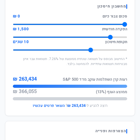
מחשבון חיסכון
0 ₪
סכום צבור כיום
1,500 ₪
הפקדה חודשית
10 שנים
תקופת חיסכון
* החישוב מבוסס על תשואה שנתית ממוצעת של 7.26%. תשואות עבר אינן
מבטיחות תשואות עתידיות. להמחשה בלבד.
263,434 ₪
רעות קרן השתלמות עוקב מדד S&P 500
366,055 ₪
ממוצע הענף (13%)
רוצה להגיע ל-
263,434 ₪
?
השאר פרטים עכשיו
הצטרפות ופנייה