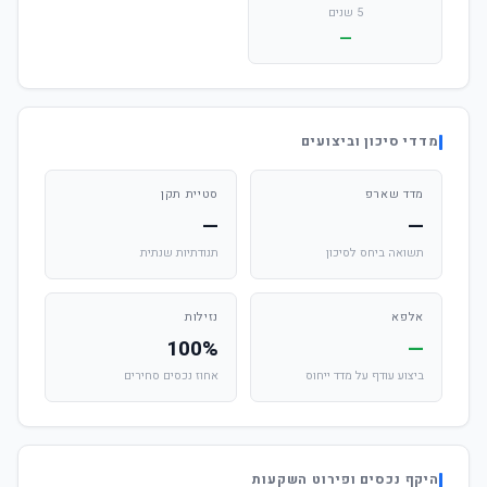
5 שנים
—
מדדי סיכון וביצועים
מדד שארפ
סטיית תקן
—
—
תשואה ביחס לסיכון
תנודתיות שנתית
אלפא
נזילות
100%
—
ביצוע עודף על מדד ייחוס
אחוז נכסים סחירים
היקף נכסים ופירוט השקעות