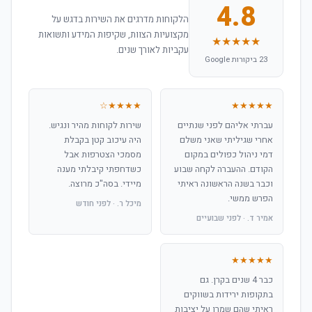
4.8
הלקוחות מדרגים את השירות בדגש על
מקצועיות הצוות, שקיפות המידע ותשואות
★★★★★
עקביות לאורך שנים.
23 ביקורות Google
★★★★☆
★★★★★
עברתי אליהם לפני שנתיים
שירות לקוחות מהיר ונגיש.
אחרי שגיליתי שאני משלם
היה עיכוב קטן בקבלת
דמי ניהול כפולים במקום
מסמכי הצטרפות אבל
הקודם. ההעברה לקחה שבוע
כשדחפתי קיבלתי מענה
וכבר בשנה הראשונה ראיתי
מיידי. בסה"כ מרוצה.
הפרש ממשי.
מיכל ר. · לפני חודש
אמיר ד. · לפני שבועיים
★★★★★
כבר 4 שנים בקרן. גם
בתקופות ירידות בשווקים
ראיתי שהם שמרו על יציבות