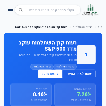
בית
›
קרנות השתלמות
›
רעות קרן השתלמות עוקב מדד S&P 500
רעות קרן השתלמות עוקב
מדד S&P 500
ר
רעות חברה לניהול קופות גמל בע"מ · מס' קופה:
14848
קרנות השתלמות
קרנות השתלמות
שמור לאזור האישי
להצטרפות ↓
תשואה שנתית
דמי ניהול
0.46%
7.26%
12 חודשים אחרונים
מהנכסים בשנה