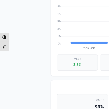
הפעל/
מתג גו
5 שנים
3.5%
נזילות
93%