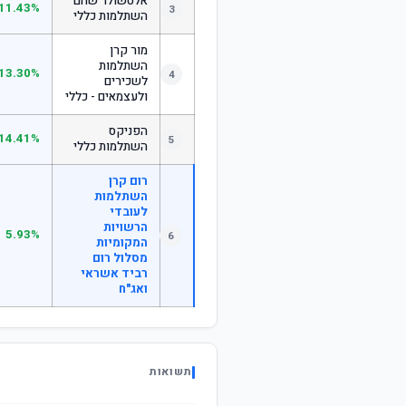
אלטשולר שחם
11.43%
3
השתלמות כללי
מור קרן
השתלמות
13.30%
4
לשכירים
ולעצמאים - כללי
הפניקס
14.41%
5
השתלמות כללי
רום קרן
השתלמות
לעובדי
הרשויות
5.93%
6
המקומיות
מסלול רום
רביד אשראי
ואג"ח
תשואות