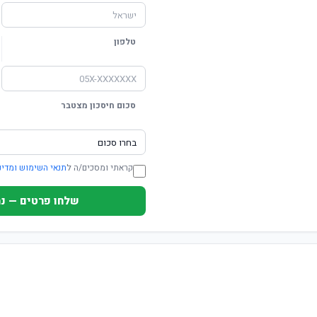
טלפון
סכום חיסכון מצטבר
קראתי ומסכים/ה ל
תנאי השימוש ומדינ
שלחו פרטים — נחזור ת