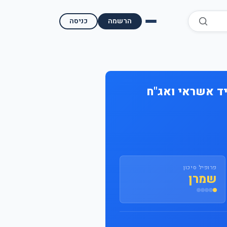
הרשמה
כניסה
השוואת קופות גמל
השוואת בתי השקעות למסחר עצמאי
יד אשראי ואג"ח
מאמרים ומדריכים
תשואות היסטוריות
מעקב שוק ההון | גמלטופ
פרופיל סיכון
שמרן
תנאי שימוש
אודות גמל טופ