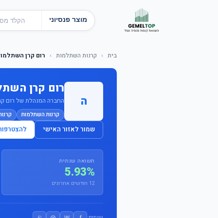
מוצר פנסיוני
בית
›
קרנות השתלמות
›
רום קרן השתלמות
רום קרן השתל
ה
החברה המנהלת של רום קרן 
קרנות השתלמות
קרנו
שמור לאזור האישי
להצטרפות
תשואה שנתית
5.93%
12 חודשים אחרונים
⎘
@
W
f
שיתוף: