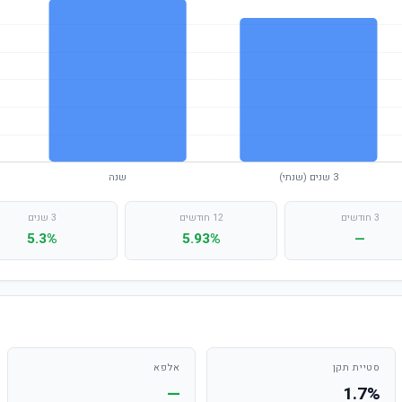
3 חודשים
12 חודשים
3 שנים
5.3%
5.93%
—
סטיית תקן
אלפא
—
1.7%