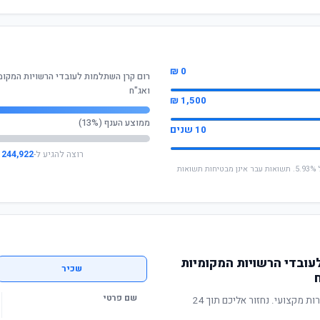
0 ₪
רום קרן השתלמות לעובדי הרשויות המקומ
ואג"ח
1,500 ₪
ממוצע הענף (13%)
10 שנים
רוצה להגיע ל-
244,922 ₪
* החישוב מבוסס על תשואה שנתית ממוצעת של 5.93%. תשואות עבר אינן מבטיחות תשואות
עובדי הרשויות המקומיות
שכיר
שם פרטי
תשואה מוכחת, דמי ניהול תחרותיים ושירות מקצועי. נחזור אליכם תוך 24