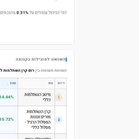
דמי הניהול עומדים על
0.31%
מהנכסים 
השוואה למובילות בקבוצה
השוואת תשואות בין
רום קרן השתלמות לע
דירוג
שם
↕
שנה
מיטב השתלמות
14.44%
1
כללי
קרן השתלמות
מורים וגננות
15.72%
2
המסלול הרגיל -
מסלול כללי