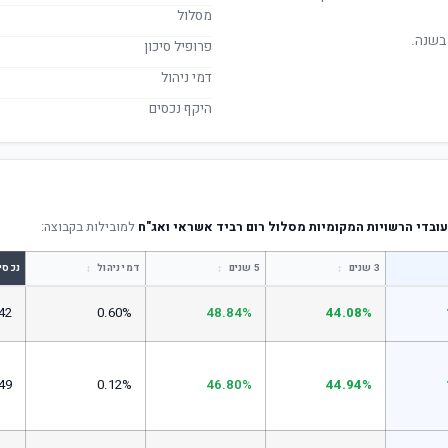
מסלול
בשנה.
פרופיל סיכון
דמי ניהול
היקף נכסים
ובדי הרשויות המקומיות מסלול רום רביד אשראי ואג"ח
למובילות בקבוצה:
↕
↕
↕
3 שנים
5 שנים
דמי ניהול
נכסי
42
0.60%
48.84%
44.08%
49
0.12%
46.80%
44.94%