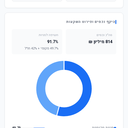
היקף נכסים ופירוט השקעות
סה"כ נכסים
חשיפה למניות
814 מיליון ₪
91.7%
49.7% מקומי + 42% חו"ל