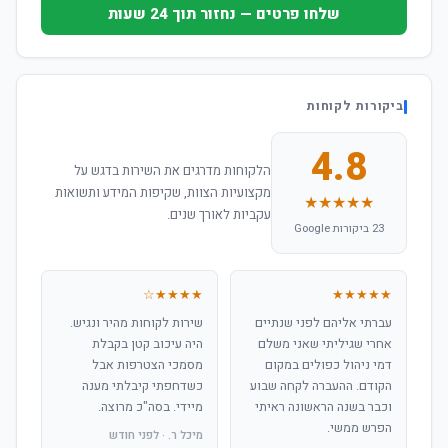
שלחו פרטים — נחזור תוך 24 שעות
ביקורות לקוחות
4.8
הלקוחות מדרגים את השירות בדגש על
מקצועיות הצוות, שקיפות המידע ותשואות
★★★★★
עקביות לאורך שנים.
23 ביקורות Google
★★★★☆
★★★★★
עברתי אליהם לפני שנתיים
שירות לקוחות מהיר ונגיש.
אחרי שגיליתי שאני משלם
היה עיכוב קטן בקבלת
דמי ניהול כפולים במקום
מסמכי הצטרפות אבל
הקודם. ההעברה לקחה שבוע
כשדחפתי קיבלתי מענה
וכבר בשנה הראשונה ראיתי
מיידי. בסה"כ מרוצה.
הפרש ממשי.
מיכל ר. · לפני חודש