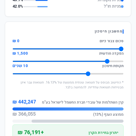
מניות מקומיות
49.7%
מניות חו"ל
42.0%
מחשבון חיסכון
0 ₪
סכום צבור כיום
1,500 ₪
הפקדה חודשית
10 שנים
תקופת חיסכון
* החישוב מבוסס על תשואה שנתית ממוצעת של 16.13%. תשואות עבר אינן
מבטיחות תשואות עתידיות. להמחשה בלבד.
442,247 ₪
קרן השתלמות של עובדי חברת החשמל לישראל בע"מ
366,055 ₪
ממוצע הענף (13%)
+76,191 ₪
יתרון בחירת הקרן