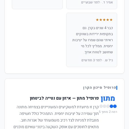
אמיר ד. · לפני שבועיים
★★★★★
כבר 4 שנים בקרן. גם
בתקופות ירידות בשווקים
ראיתי שהם שמרו על יציבות
יחסית. ממליץ לכל מי
שחושב לטווח ארוך.
גיל ש. · לפני 3 חודשים
פרופיל סיכון הקרן
מתון
פרופיל מתון — איזון עם נטייה לביטחון
קרן זו מיועדת למשקיעים המעוניינים בצמיחה מתונה
רמה 2 מתוך 5
תוך שמירה על יציבות יחסית. התמהיל כולל חשיפה
מוגבלת למניות לצד רכיב משמעותי של אגרות חוב.
מתאים לחוסכים עם אופק השקעה בינוני שאינם מוכנים