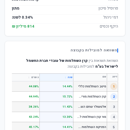
פרופיל סיכון
מתון
דמי ניהול
0.34% לשנה
היקף נכסים
814 מיליון ₪
השוואה למובילות בקבוצה
השוואת תשואות בין
קרן השתלמות של עובדי חברת החשמל
לישראל בע"מ
למובילות בקבוצה:
דירוג
שם
↕
↕
שנה
3 שנים
5 שנים
1
מיטב השתלמות כללי
.84%
44.08%
14.44%
ק
רן השתלמות מורים וגננות המסלול הרגיל - מסלול כללי
2
.80%
44.94%
15.72%
א
לטשולר שחם השתלמות כללי
3
.12%
38.26%
11.43%
מ
ור קרן השתלמות לשכירים ולעצמאים - כללי
4
.17%
43.24%
13.30%
ה
פניקס השתלמות כללי
5
.87%
45.17%
14.41%