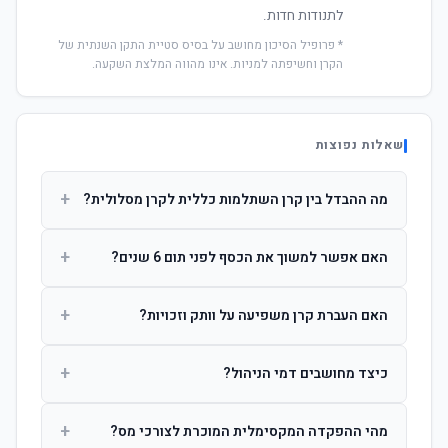
לתנודות חדות.
* פרופיל הסיכון מחושב על בסיס סטיית התקן השנתית של
הקרן וחשיפתה למניות. אינו מהווה המלצת השקעה.
שאלות נפוצות
+
מה ההבדל בין קרן השתלמות כללית לקרן מסלולית?
קרן כללית מנהלת את הכסף בפיזור רחב לפי שיקול דעת מנהל
+
האם אפשר למשוך את הכסף לפני תום 6 שנים?
ההשקעות. קרן מסלולית עוקבת אחרי מדד ספציפי ומאפשרת
לחוסך לבחור את רמת הסיכון בעצמו.
כן, אך משיכה לפני 6 שנות חברות תחויב במס הכנסה מלא על
+
האם העברת קרן משפיעה על וותק וזכויות?
הרווחים. לאחר 6 שנים ניתן למשוך פטור ממס עד לתקרה
הקבועה בחוק.
לא. העברת קרן בין חברות אינה מאפסת את ספירת שנות
+
כיצד מחושבים דמי הניהול?
החברות. הוותק ממשיך להיספר מיום ההפקדה הראשונה.
דמי הניהול נגבים כאחוז שנתי מהיתרה הצבורה. ניתן לנהל משא
+
מהי ההפקדה המקסימלית המוכרת לצורכי מס?
ומתן על שיעורם בעת הצטרפות.