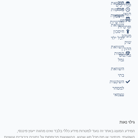
תיק
השוואת
ומדריכים
חכם
פוליסות
תנאי
תשואות
חיסכון
שימוש
חודשיות
השוואת
ופרטיות
חיסכון
מעקב
לכל ילד
שוק
השוואת
ההון |
קופות
גמלטופ
גמל
השוואת
בתי
השקעות
למסחר
עצמאי
גילוי נאות
המידע המוצג באתר זה נועד למטרות מידע כללי בלבד ואינו מהווה ייעוץ פיננסי,
השקעתי, פנסיוני או מס מכל סוג שהוא. ההשוואות מבוססות על נתונים ציבוריים ועשויות