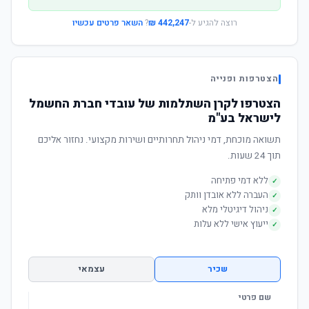
רוצה להגיע ל-
442,247 ₪
?
השאר פרטים עכשיו
הצטרפות ופנייה
הצטרפו לקרן השתלמות של עובדי חברת החשמל
לישראל בע"מ
תשואה מוכחת, דמי ניהול תחרותיים ושירות מקצועי. נחזור אליכם
תוך 24 שעות.
ללא דמי פתיחה
✓
העברה ללא אובדן וותק
✓
ניהול דיגיטלי מלא
✓
ייעוץ אישי ללא עלות
✓
שכיר
עצמאי
שם פרטי