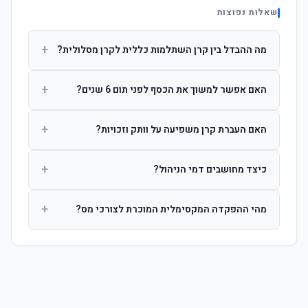
שאלות נפוצות
+
מה ההבדל בין קרן השתלמות כללית לקרן מסלולית?
קרן כללית מנהלת את הכסף בפיזור רחב לפי שיקול דעת מנהל
+
האם אפשר למשוך את הכסף לפני תום 6 שנים?
ההשקעות. קרן מסלולית עוקבת אחרי מדד ספציפי ומאפשרת
לחוסך לבחור את רמת הסיכון בעצמו.
כן, אך משיכה לפני 6 שנות חברות תחויב במס הכנסה מלא על
+
האם העברת קרן משפיעה על וותק וזכויות?
הרווחים. לאחר 6 שנים ניתן למשוך פטור ממס עד לתקרה
הקבועה בחוק.
לא. העברת קרן בין חברות אינה מאפסת את ספירת שנות
+
כיצד מחושבים דמי הניהול?
החברות. הוותק ממשיך להיספר מיום ההפקדה הראשונה.
דמי הניהול נגבים כאחוז שנתי מהיתרה הצבורה. ניתן לנהל משא
+
מהי ההפקדה המקסימלית המוכרת לצורכי מס?
ומתן על שיעורם בעת הצטרפות.
לשכירים: המעסיק מפקיד עד 7.5% ממשכורת + 2.5% ניכוי
מהעובד. לעצמאים: עד 4.5% מההכנסה עם הטבת מס.