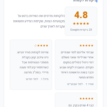
ביקורות לקוחות
4.8
הלקוחות מדרגים את השירות בדגש על
מקצועיות הצוות, שקיפות המידע ותשואות
★★★★★
עקביות לאורך שנים.
23 ביקורות Google
★★★★☆
★★★★★
עברתי אליהם לפני שנתיים
שירות לקוחות מהיר ונגיש.
אחרי שגיליתי שאני משלם
היה עיכוב קטן בקבלת
דמי ניהול כפולים במקום
מסמכי הצטרפות אבל
הקודם. ההעברה לקחה שבוע
כשדחפתי קיבלתי מענה
וכבר בשנה הראשונה ראיתי
מיידי. בסה"כ מרוצה.
הפרש ממשי.
מיכל ר. · לפני חודש
אמיר ד. · לפני שבועיים
★★★★★
כבר 4 שנים בקרן. גם