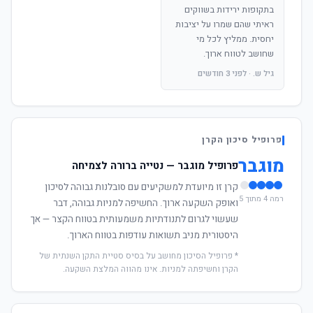
בתקופות ירידות בשווקים
ראיתי שהם שמרו על יציבות
יחסית. ממליץ לכל מי
שחושב לטווח ארוך.
גיל ש. · לפני 3 חודשים
פרופיל סיכון הקרן
מוגבר
פרופיל מוגבר — נטייה ברורה לצמיחה
קרן זו מיועדת למשקיעים עם סובלנות גבוהה לסיכון
רמה 4 מתוך 5
ואופק השקעה ארוך. החשיפה למניות גבוהה, דבר
שעשוי לגרום לתנודתיות משמעותית בטווח הקצר — אך
היסטורית מניב תשואות עודפות בטווח הארוך.
* פרופיל הסיכון מחושב על בסיס סטיית התקן השנתית של
הקרן וחשיפתה למניות. אינו מהווה המלצת השקעה.