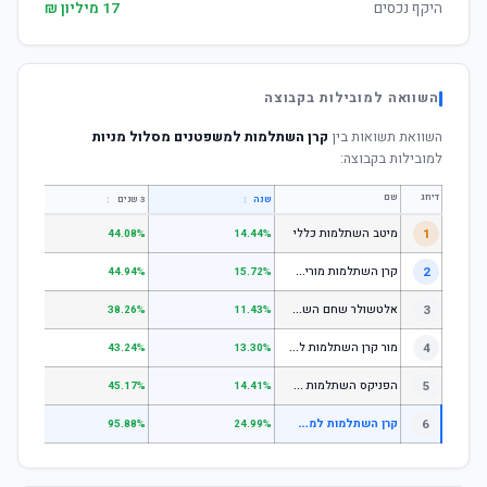
היקף נכסים
17 מיליון ₪
השוואה למובילות בקבוצה
השוואת תשואות בין
קרן השתלמות למשפטנים מסלול מניות
למובילות בקבוצה:
דירוג
שם
↕
↕
שנה
3 שנים
5 שנים
1
מיטב השתלמות כללי
.84%
44.08%
14.44%
ק
רן השתלמות מורים וגננות המסלול הרגיל - מסלול כללי
2
.80%
44.94%
15.72%
א
לטשולר שחם השתלמות כללי
3
.12%
38.26%
11.43%
מ
ור קרן השתלמות לשכירים ולעצמאים - כללי
4
.17%
43.24%
13.30%
ה
פניקס השתלמות כללי
5
.87%
45.17%
14.41%
ק
רן השתלמות למשפטנים מסלול מניות
6
.42%
95.88%
24.99%