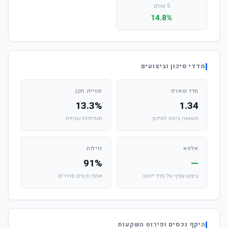
5 שנים
14.8%
מדדי סיכון וביצועים
מדד שארפ
סטיית תקן
13.3%
1.34
תשואה ביחס לסיכון
תנודתיות שנתית
אלפא
נזילות
91%
—
ביצוע עודף על מדד ייחוס
אחוז נכסים סחירים
היקף נכסים ופירוט השקעות