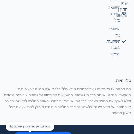
שוק
השוואת
ההון |
קופות
גמלטופ
גמל
השוואת
בתי
השקעות
למסחר
עצמאי
גילוי נאות
המידע המוצג באתר זה נועד למטרות מידע כללי בלבד ואינו מהווה ייעוץ פיננסי,
השקעתי, פנסיוני או מס מכל סוג שהוא. ההשוואות מבוססות על נתונים ציבוריים ועשויות
שלא לשקף את המצב העדכני בכל עת. אין לראות בתכני האתר המלצה לרכישה, מכירה
או החזקה של מוצר פיננסי כלשהו. לפני כל החלטה פיננסית מומלץ להתייעץ עם בעל
רישיון מתאים.
בואו נבדוק את הקרן שלכם 📊