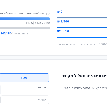
0 ₪
קרן השתלמות למורים תיכוניים מסלול מק
1,500 ₪
ממוצע הענף (13%)
10 שנים
רוצה להגיע ל-
243,185 ₪
* החישוב מבוסס על תשואה שנתית ממוצעת של 5.80%. תשואות עבר אינן מבטיחות תשואות
 תיכוניים מסלול מקוצר
שכיר
שם פרטי
תשואה מוכחת, דמי ניהול תחרותיים ושירות מקצועי. נחזור אליכם תוך 24