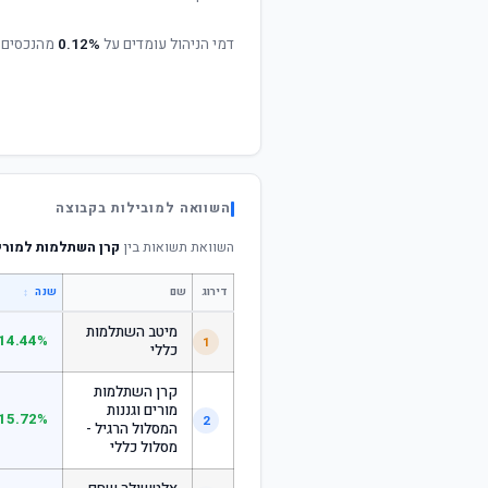
דמי הניהול עומדים על
0.12%
מהנכסים 
השוואה למובילות בקבוצה
השוואת תשואות בין
קרן השתלמות למורי
דירוג
שם
↕
שנה
מיטב השתלמות
14.44%
1
כללי
קרן השתלמות
מורים וגננות
15.72%
2
המסלול הרגיל -
מסלול כללי