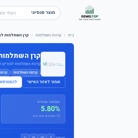
מוצר פנסיוני
בית
›
קרנות השתלמות
›
קרן השתלמות למו
קרן השתלמות 
קרנות השתלמות למורים תיכו
קרנות השתלמות
קרנו
שמור לאזור האישי
להצטרפות
תשואה שנתית
5.80%
12 חודשים אחרונים
⎘
@
W
f
שיתוף: