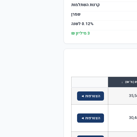
קרנות השתלמות
שמרן
0.12% לשנה
3 מיליון ₪
↓
ם (מ' ₪)
35,5
הצטרפות ◄
30,4
הצטרפות ◄