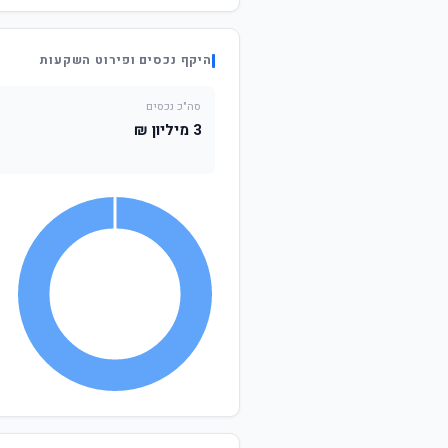
היקף נכסים ופירוט השקעות
סה"כ נכסים
3 מיליון ₪