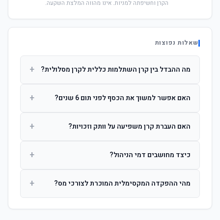
הקרן וחשיפתה למניות. אינו מהווה המלצת השקעה.
שאלות נפוצות
+
מה ההבדל בין קרן השתלמות כללית לקרן מסלולית?
קרן כללית מנהלת את הכסף בפיזור רחב לפי שיקול דעת מנהל
+
האם אפשר למשוך את הכסף לפני תום 6 שנים?
ההשקעות. קרן מסלולית עוקבת אחרי מדד ספציפי ומאפשרת
לחוסך לבחור את רמת הסיכון בעצמו.
כן, אך משיכה לפני 6 שנות חברות תחויב במס הכנסה מלא על
+
האם העברת קרן משפיעה על וותק וזכויות?
הרווחים. לאחר 6 שנים ניתן למשוך פטור ממס עד לתקרה
הקבועה בחוק.
לא. העברת קרן בין חברות אינה מאפסת את ספירת שנות
+
כיצד מחושבים דמי הניהול?
החברות. הוותק ממשיך להיספר מיום ההפקדה הראשונה.
דמי הניהול נגבים כאחוז שנתי מהיתרה הצבורה. ניתן לנהל משא
+
מהי ההפקדה המקסימלית המוכרת לצורכי מס?
ומתן על שיעורם בעת הצטרפות.
לשכירים: המעסיק מפקיד עד 7.5% ממשכורת + 2.5% ניכוי
מהעובד. לעצמאים: עד 4.5% מההכנסה עם הטבת מס.