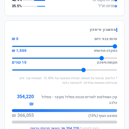
מניות מקומיות
48.9%
מניות חו"ל
35.5%
מחשבון חיסכון
0 ₪
סכום צבור כיום
1,500 ₪
הפקדה חודשית
10 שנים
תקופת חיסכון
* החישוב מבוסס על תשואה שנתית ממוצעת של 12.45%. תשואות עבר אינן
מבטיחות תשואות עתידיות. להמחשה בלבד.
354,220
קרן השתלמות למורים וגננות מסלול מקוצר - מסלול
הלכה
₪
366,055 ₪
ממוצע הענף (13%)
רוצה להגיע ל-
354,220 ₪
?
השאר פרטים עכשיו