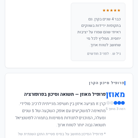
★★★★★
כבר 4 שנים בקרן. גם
בתקופות ירידות בשווקים
ראיתי שהם שמרו על יציבות
יחסית. ממליץ לכל מי
שחושב לטווח ארוך.
גיל ש. · לפני 3 חודשים
פרופיל סיכון הקרן
מאוזן
פרופיל מאוזן — תשואה וסיכון בפרופורציה
קרן זו מציעה איזון בין חשיפה מנייתית לרכיב סולידי.
רמה 3 מתוך 5
מתאימה למשקיעים עם אופק השקעה של 5 שנים
ומעלה, המוכנים לתנודות מסוימות בתמורה לפוטנציאל
תשואה גבוה יותר לטווח ארוך.
* פרופיל הסיכון מחושב על בסיס סטיית התקן השנתית של