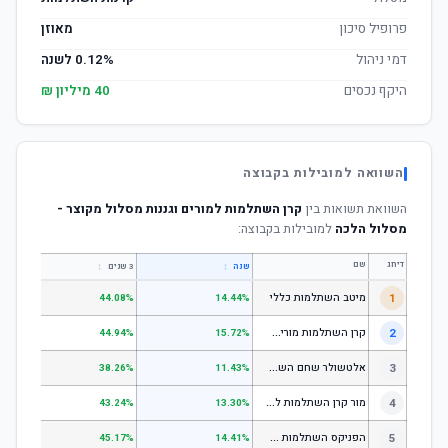
פרופיל סיכון
מאוזן
דמי ניהול
0.12% לשנה
היקף נכסים
40 מיליון ₪
השוואה למובילות בקבוצה
השוואת תשואות בין
קרן השתלמות למורים וגננות מסלול מקוצר -
מסלול הלכה
למובילות בקבוצה:
דירוג
שם
↕
↕
שנה
3 שנים
5 שנים
1
מיטב השתלמות כללי
.84%
44.08%
14.44%
ק
רן השתלמות מורים וגננות המסלול הרגיל - מסלול כללי
2
.80%
44.94%
15.72%
א
לטשולר שחם השתלמות כללי
3
.12%
38.26%
11.43%
מ
ור קרן השתלמות לשכירים ולעצמאים - כללי
4
.17%
43.24%
13.30%
ה
פניקס השתלמות כללי
5
.87%
45.17%
14.41%