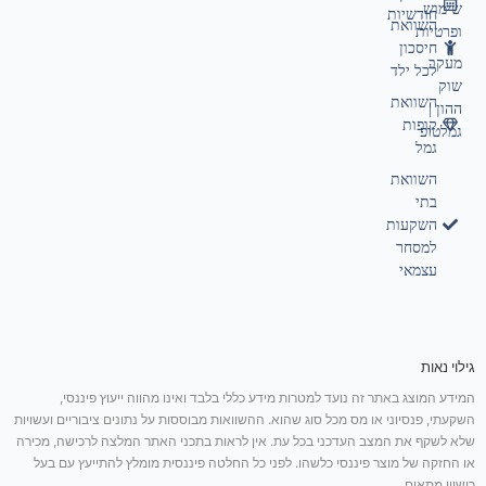
שימוש
חודשיות
השוואת
ופרטיות
חיסכון
מעקב
לכל ילד
שוק
השוואת
ההון |
קופות
גמלטופ
גמל
השוואת
בתי
השקעות
למסחר
עצמאי
גילוי נאות
המידע המוצג באתר זה נועד למטרות מידע כללי בלבד ואינו מהווה ייעוץ פיננסי,
השקעתי, פנסיוני או מס מכל סוג שהוא. ההשוואות מבוססות על נתונים ציבוריים ועשויות
שלא לשקף את המצב העדכני בכל עת. אין לראות בתכני האתר המלצה לרכישה, מכירה
או החזקה של מוצר פיננסי כלשהו. לפני כל החלטה פיננסית מומלץ להתייעץ עם בעל
רישיון מתאים.