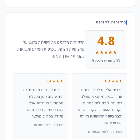
ביקורות לקוחות
4.8
הלקוחות מדרגים את השירות בדגש על
מקצועיות הצוות, שקיפות המידע ותשואות
★★★★★
עקביות לאורך שנים.
23 ביקורות Google
★★★★☆
★★★★★
עברתי אליהם לפני שנתיים
שירות לקוחות מהיר ונגיש.
אחרי שגיליתי שאני משלם
היה עיכוב קטן בקבלת
דמי ניהול כפולים במקום
מסמכי הצטרפות אבל
הקודם. ההעברה לקחה שבוע
כשדחפתי קיבלתי מענה
וכבר בשנה הראשונה ראיתי
מיידי. בסה"כ מרוצה.
הפרש ממשי.
מיכל ר. · לפני חודש
אמיר ד. · לפני שבועיים