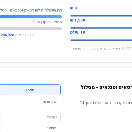
0 ₪
קרן השתלמות להנדסאים וטכנאים - מסלו
1,500 ₪
ממוצע הענף (13%)
10 שנים
רוצה להגיע ל-
284,924 ₪
* החישוב מבוסס על תשואה שנתית ממוצעת של 8.67%. תשואות עבר אינן מבטיחות תשואות
אים וטכנאים - מסלול
שכיר
שם פרטי
תשואה מוכחת, דמי ניהול תחרותיים ושירות מקצועי. נחזור אליכם תוך 24
טלפון