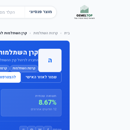
מוצר פנסיוני
בית
›
קרנות השתלמות
›
קרן השתלמות להנ
קרן השתלמות 
ה
החברה לניהול קרן ההשתלמו
קרנות השתלמות
קרנו
שמור לאזור האישי
להצטרפות
תשואה שנתית
8.67%
12 חודשים אחרונים
⎘
@
W
f
שיתוף: