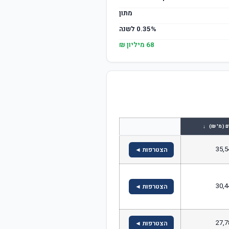
מתון
0.35% לשנה
68 מיליון ₪
↓
ם (מ' ₪)
35,5
הצטרפות ◄
30,4
הצטרפות ◄
27,7
הצטרפות ◄