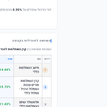
דמי הניהול עומדים על
0.35%
מהנכסים 
השוואה למובילות בקבוצה
השוואת תשואות בין
קרן השתלמות להנדס
דירוג
שם
↕
שנה
מיטב השתלמות
14.44%
1
כללי
קרן השתלמות
מורים וגננות
15.72%
2
המסלול הרגיל -
מסלול כללי
אלטשולר שחם
11.43%
3
השתלמות כללי