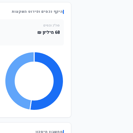
היקף נכסים ופירוט השקעות
סה"כ נכסים
68 מיליון ₪
מחשבון חיסכון