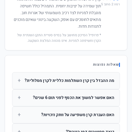
רמה 2 מתוך 5
תוך שמירה על יציבות יחסית. התמהיל כולל חשיפה
מוגבלת למניות לצד רכיב משמעותי של אגרות חוב.
מתאים לחוסכים עם אופק השקעה בינוני שאינם מוכנים
לתנודות חדות.
* פרופיל הסיכון מחושב על בסיס סטיית התקן השנתית של
הקרן וחשיפתה למניות. אינו מהווה המלצת השקעה.
שאלות נפוצות
+
מה ההבדל בין קרן השתלמות כללית לקרן מסלולית?
קרן כללית מנהלת את הכסף בפיזור רחב לפי שיקול דעת מנהל
+
האם אפשר למשוך את הכסף לפני תום 6 שנים?
ההשקעות. קרן מסלולית עוקבת אחרי מדד ספציפי ומאפשרת
לחוסך לבחור את רמת הסיכון בעצמו.
כן, אך משיכה לפני 6 שנות חברות תחויב במס הכנסה מלא על
+
האם העברת קרן משפיעה על וותק וזכויות?
הרווחים. לאחר 6 שנים ניתן למשוך פטור ממס עד לתקרה
הקבועה בחוק.
לא. העברת קרן בין חברות אינה מאפסת את ספירת שנות
+
כיצד מחושבים דמי הניהול?