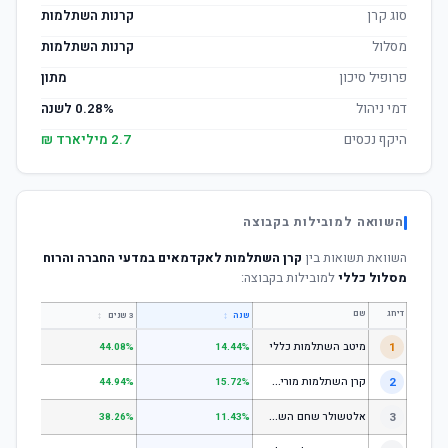
סוג קרן
קרנות השתלמות
מסלול
קרנות השתלמות
פרופיל סיכון
מתון
דמי ניהול
0.28% לשנה
היקף נכסים
2.7 מיליארד ₪
השוואה למובילות בקבוצה
השוואת תשואות בין
קרן השתלמות לאקדמאים במדעי החברה והרוח
מסלול כללי
למובילות בקבוצה:
דירוג
שם
↕
↕
שנה
3 שנים
5 שנים
1
מיטב השתלמות כללי
.84%
44.08%
14.44%
ק
רן השתלמות מורים וגננות המסלול הרגיל - מסלול כללי
2
.80%
44.94%
15.72%
א
לטשולר שחם השתלמות כללי
3
.12%
38.26%
11.43%