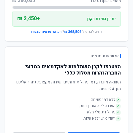
366,055 ₪
ממוצע הענף (13%)
+2,450 ₪
יתרון בחירת הקרן
רוצה להגיע ל-
368,506 ₪
?
השאר פרטים עכשיו
הצטרפות ופנייה
הצטרפו לקרן השתלמות לאקדמאים במדעי
החברה והרוח מסלול כללי
תשואה מוכחת, דמי ניהול תחרותיים ושירות מקצועי. נחזור אליכם
תוך 24 שעות.
ללא דמי פתיחה
✓
העברה ללא אובדן וותק
✓
ניהול דיגיטלי מלא
✓
ייעוץ אישי ללא עלות
✓