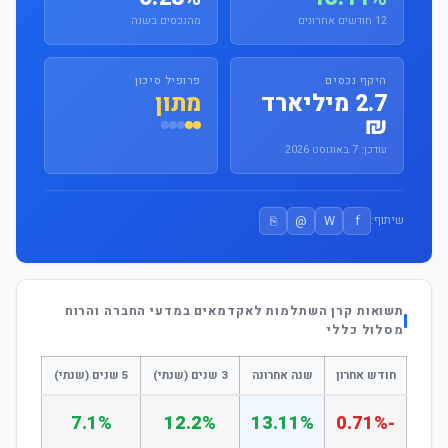
12 חודשים אחרונים
מהנכסים בשנה
היקף נכסים
פרופיל סיכון
2.7 מיליארד
מתון
₪
עודכן: 7 באוגוסט 2026
⎘
@
W
f
שיתוף:
תשואות קרן השתלמות לאקדמאים במדעי החברה והרוח
מסלול כללי
חודש אחרון
שנה אחרונה
3 שנים (שנתי)
5 שנים (שנתי)
7.1%
12.2%
13.11%
-0.71%