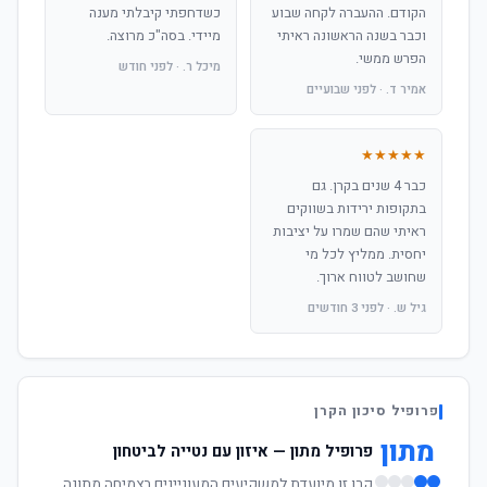
הקודם. ההעברה לקחה שבוע
כשדחפתי קיבלתי מענה
וכבר בשנה הראשונה ראיתי
מיידי. בסה"כ מרוצה.
הפרש ממשי.
מיכל ר. · לפני חודש
אמיר ד. · לפני שבועיים
★★★★★
כבר 4 שנים בקרן. גם
בתקופות ירידות בשווקים
ראיתי שהם שמרו על יציבות
יחסית. ממליץ לכל מי
שחושב לטווח ארוך.
גיל ש. · לפני 3 חודשים
פרופיל סיכון הקרן
מתון
פרופיל מתון — איזון עם נטייה לביטחון
קרן זו מיועדת למשקיעים המעוניינים בצמיחה מתונה