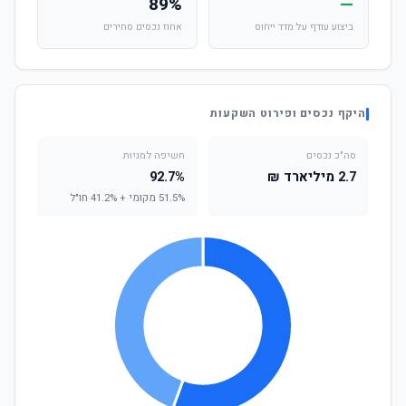
89%
—
ביצוע עודף על מדד ייחוס
אחוז נכסים סחירים
היקף נכסים ופירוט השקעות
סה"כ נכסים
חשיפה למניות
2.7 מיליארד ₪
92.7%
51.5% מקומי + 41.2% חו"ל