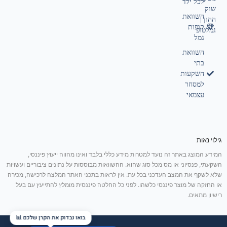
לכל ילד
שוק
השוואת
ההון |
קופות
גמלטופ
גמל
השוואת
בתי
השקעות
למסחר
עצמאי
גילוי נאות
המידע המוצג באתר זה נועד למטרות מידע כללי בלבד ואינו מהווה ייעוץ פיננסי,
השקעתי, פנסיוני או מס מכל סוג שהוא. ההשוואות מבוססות על נתונים ציבוריים ועשויות
שלא לשקף את המצב העדכני בכל עת. אין לראות בתכני האתר המלצה לרכישה, מכירה
או החזקה של מוצר פיננסי כלשהו. לפני כל החלטה פיננסית מומלץ להתייעץ עם בעל
רישיון מתאים.
בואו נבדוק את הקרן שלכם 📊