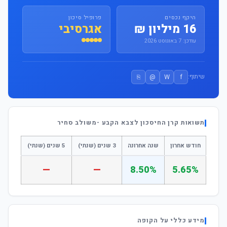
היקף נכסים
פרופיל סיכון
16 מיליון ₪
אגרסיבי
עודכן: 7 באוגוסט 2026
⎘
@
W
f
שיתוף:
תשואות קרן החיסכון לצבא הקבע -משולב סחיר
חודש אחרון
שנה אחרונה
3 שנים (שנתי)
5 שנים (שנתי)
—
—
8.50%
5.65%
מידע כללי על הקופה