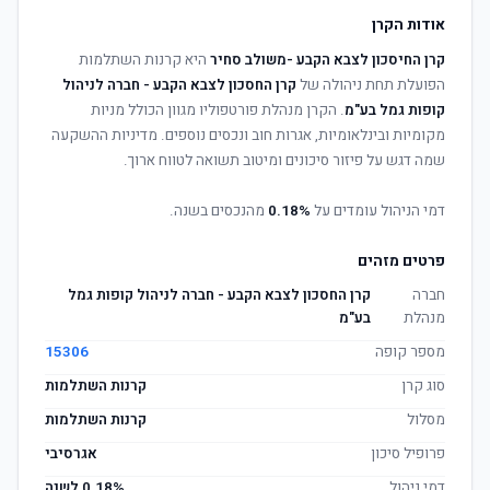
אודות הקרן
קרן החיסכון לצבא הקבע -משולב סחיר
היא קרנות השתלמות
הפועלת תחת ניהולה של
קרן החסכון לצבא הקבע - חברה לניהול
קופות גמל בע"מ
. הקרן מנהלת פורטפוליו מגוון הכולל מניות
מקומיות ובינלאומיות, אגרות חוב ונכסים נוספים. מדיניות ההשקעה
שמה דגש על פיזור סיכונים ומיטוב תשואה לטווח ארוך.
דמי הניהול עומדים על
0.18%
מהנכסים בשנה.
פרטים מזהים
חברה
קרן החסכון לצבא הקבע - חברה לניהול קופות גמל
מנהלת
בע"מ
מספר קופה
15306
סוג קרן
קרנות השתלמות
מסלול
קרנות השתלמות
פרופיל סיכון
אגרסיבי
דמי ניהול
0.18% לשנה