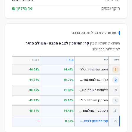
היקף נכסים
16 מיליון ₪
השוואה למובילות בקבוצה
השוואת תשואות בין
קרן החיסכון לצבא הקבע -משולב סחיר
למובילות בקבוצה:
דירוג
שם
↕
↕
שנה
3 שנים
5 שנים
1
מיטב השתלמות כללי
.84%
44.08%
14.44%
ק
רן השתלמות מורים וגננות המסלול הרגיל - מסלול כללי
2
.80%
44.94%
15.72%
א
לטשולר שחם השתלמות כללי
3
.12%
38.26%
11.43%
מ
ור קרן השתלמות לשכירים ולעצמאים - כללי
4
.17%
43.24%
13.30%
ה
פניקס השתלמות כללי
5
.87%
45.17%
14.41%
ק
רן החיסכון לצבא הקבע -משולב סחיר
6
—
—
8.50%