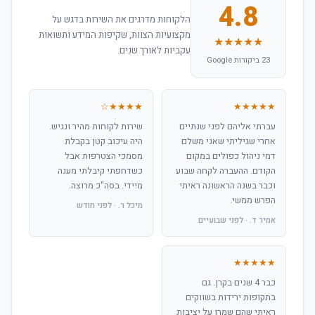
4.8
הלקוחות מדרגים את השירות בדגש על
מקצועיות הצוות, שקיפות המידע ותשואות
★★★★★
עקביות לאורך שנים.
23 ביקורות Google
★★★★☆
★★★★★
עברתי אליהם לפני שנתיים
שירות לקוחות מהיר ונגיש.
אחרי שגיליתי שאני משלם
היה עיכוב קטן בקבלת
דמי ניהול כפולים במקום
מסמכי הצטרפות אבל
הקודם. ההעברה לקחה שבוע
כשדחפתי קיבלתי מענה
וכבר בשנה הראשונה ראיתי
מיידי. בסה"כ מרוצה.
הפרש ממשי.
מיכל ר. · לפני חודש
אמיר ד. · לפני שבועיים
★★★★★
כבר 4 שנים בקרן. גם
בתקופות ירידות בשווקים
ראיתי שהם שמרו על יציבות