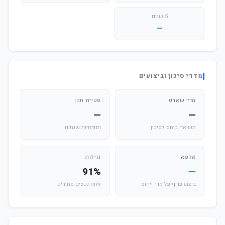
5 שנים
—
מדדי סיכון וביצועים
מדד שארפ
סטיית תקן
—
—
תשואה ביחס לסיכון
תנודתיות שנתית
אלפא
נזילות
91%
—
ביצוע עודף על מדד ייחוס
אחוז נכסים סחירים