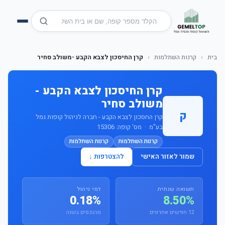
בית
›
קרנות השתלמות
›
קרן החיסכון לצבא הקבע -משולב סחיר
קרן החיסכון לצבא הקבע -
משולב סחיר
ק
קרן החסכון לצבא הקבע - חברה לניהול קופות גמל
בע"מ · מס' קופה: 15306
קרנות השתלמות
קרנות השתלמות
שמור לאזור האישי
להצטרפות ↓
תשואה שנתית
דמי ניהול
0.18%
8.50%
12 חודשים אחרונים
מהנכסים בשנה