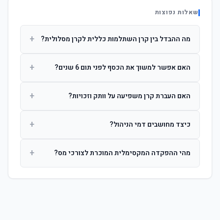
שאלות נפוצות
+
מה ההבדל בין קרן השתלמות כללית לקרן מסלולית?
קרן כללית מנהלת את הכסף בפיזור רחב לפי שיקול דעת מנהל
+
האם אפשר למשוך את הכסף לפני תום 6 שנים?
ההשקעות. קרן מסלולית עוקבת אחרי מדד ספציפי ומאפשרת
לחוסך לבחור את רמת הסיכון בעצמו.
כן, אך משיכה לפני 6 שנות חברות תחויב במס הכנסה מלא על
+
האם העברת קרן משפיעה על וותק וזכויות?
הרווחים. לאחר 6 שנים ניתן למשוך פטור ממס עד לתקרה
הקבועה בחוק.
לא. העברת קרן בין חברות אינה מאפסת את ספירת שנות
+
כיצד מחושבים דמי הניהול?
החברות. הוותק ממשיך להיספר מיום ההפקדה הראשונה.
דמי הניהול נגבים כאחוז שנתי מהיתרה הצבורה. ניתן לנהל משא
+
מהי ההפקדה המקסימלית המוכרת לצורכי מס?
ומתן על שיעורם בעת הצטרפות.
לשכירים: המעסיק מפקיד עד 7.5% ממשכורת + 2.5% ניכוי
מהעובד. לעצמאים: עד 4.5% מההכנסה עם הטבת מס.