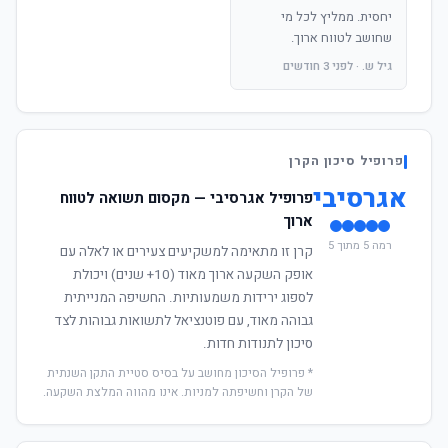
יחסית. ממליץ לכל מי
שחושב לטווח ארוך.
גיל ש. · לפני 3 חודשים
פרופיל סיכון הקרן
אגרסיבי
פרופיל אגרסיבי — מקסום תשואה לטווח
ארוך
רמה 5 מתוך 5
קרן זו מתאימה למשקיעים צעירים או לאלה עם
אופק השקעה ארוך מאוד (10+ שנים) ויכולת
לספוג ירידות משמעותיות. החשיפה המנייתית
גבוהה מאוד, עם פוטנציאל לתשואות גבוהות לצד
סיכון לתנודות חדות.
* פרופיל הסיכון מחושב על בסיס סטיית התקן השנתית
של הקרן וחשיפתה למניות. אינו מהווה המלצת השקעה.