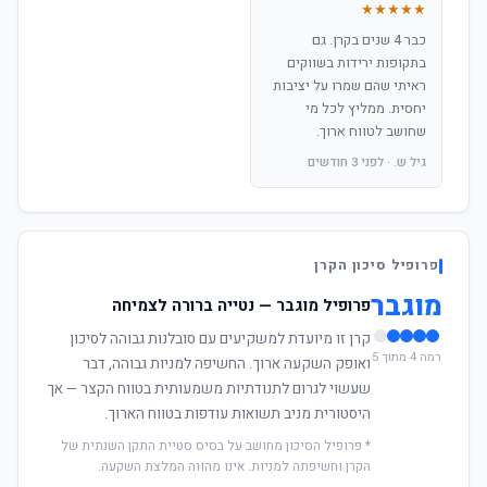
★★★★★
כבר 4 שנים בקרן. גם
בתקופות ירידות בשווקים
ראיתי שהם שמרו על יציבות
יחסית. ממליץ לכל מי
שחושב לטווח ארוך.
גיל ש. · לפני 3 חודשים
פרופיל סיכון הקרן
מוגבר
פרופיל מוגבר — נטייה ברורה לצמיחה
קרן זו מיועדת למשקיעים עם סובלנות גבוהה לסיכון
רמה 4 מתוך 5
ואופק השקעה ארוך. החשיפה למניות גבוהה, דבר
שעשוי לגרום לתנודתיות משמעותית בטווח הקצר — אך
היסטורית מניב תשואות עודפות בטווח הארוך.
* פרופיל הסיכון מחושב על בסיס סטיית התקן השנתית של
הקרן וחשיפתה למניות. אינו מהווה המלצת השקעה.