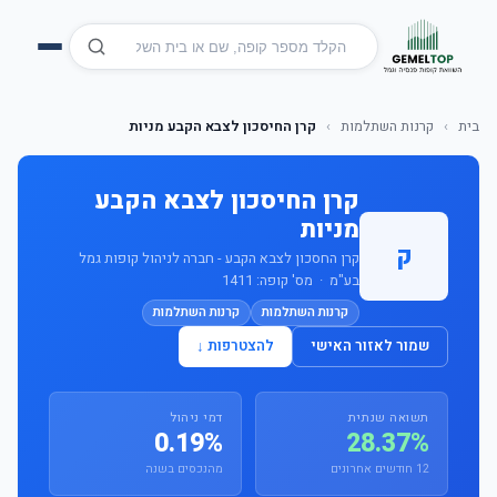
בית
›
קרנות השתלמות
›
קרן החיסכון לצבא הקבע מניות
קרן החיסכון לצבא הקבע
מניות
ק
קרן החסכון לצבא הקבע - חברה לניהול קופות גמל
בע"מ · מס' קופה: 1411
קרנות השתלמות
קרנות השתלמות
שמור לאזור האישי
להצטרפות ↓
תשואה שנתית
דמי ניהול
0.19%
28.37%
12 חודשים אחרונים
מהנכסים בשנה