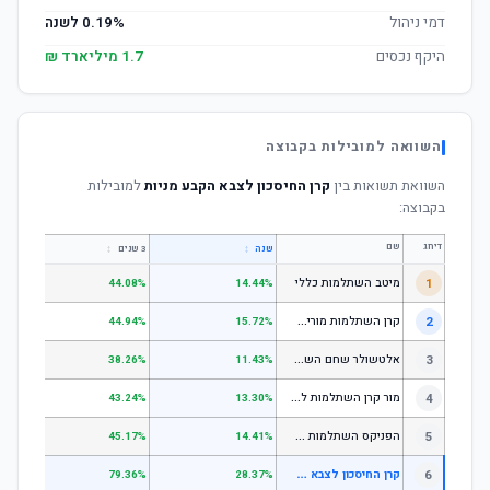
דמי ניהול
0.19% לשנה
היקף נכסים
1.7 מיליארד ₪
השוואה למובילות בקבוצה
השוואת תשואות בין
קרן החיסכון לצבא הקבע מניות
למובילות
בקבוצה:
דירוג
שם
↕
↕
שנה
3 שנים
5 שנים
1
מיטב השתלמות כללי
.84%
44.08%
14.44%
ק
רן השתלמות מורים וגננות המסלול הרגיל - מסלול כללי
2
.80%
44.94%
15.72%
א
לטשולר שחם השתלמות כללי
3
.12%
38.26%
11.43%
מ
ור קרן השתלמות לשכירים ולעצמאים - כללי
4
.17%
43.24%
13.30%
ה
פניקס השתלמות כללי
5
.87%
45.17%
14.41%
ק
רן החיסכון לצבא הקבע מניות
6
.62%
79.36%
28.37%