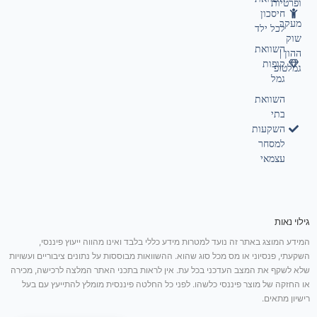
ופרטיות
חיסכון
מעקב
לכל ילד
שוק
השוואת
ההון |
קופות
גמלטופ
גמל
השוואת
בתי
השקעות
למסחר
עצמאי
גילוי נאות
המידע המוצג באתר זה נועד למטרות מידע כללי בלבד ואינו מהווה ייעוץ פיננסי,
השקעתי, פנסיוני או מס מכל סוג שהוא. ההשוואות מבוססות על נתונים ציבוריים ועשויות
שלא לשקף את המצב העדכני בכל עת. אין לראות בתכני האתר המלצה לרכישה, מכירה
או החזקה של מוצר פיננסי כלשהו. לפני כל החלטה פיננסית מומלץ להתייעץ עם בעל
רישיון מתאים.