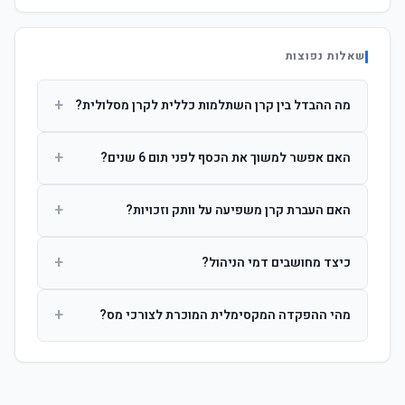
שאלות נפוצות
+
מה ההבדל בין קרן השתלמות כללית לקרן מסלולית?
קרן כללית מנהלת את הכסף בפיזור רחב לפי שיקול דעת מנהל
+
האם אפשר למשוך את הכסף לפני תום 6 שנים?
ההשקעות. קרן מסלולית עוקבת אחרי מדד ספציפי ומאפשרת
לחוסך לבחור את רמת הסיכון בעצמו.
כן, אך משיכה לפני 6 שנות חברות תחויב במס הכנסה מלא על
+
האם העברת קרן משפיעה על וותק וזכויות?
הרווחים. לאחר 6 שנים ניתן למשוך פטור ממס עד לתקרה
הקבועה בחוק.
לא. העברת קרן בין חברות אינה מאפסת את ספירת שנות
+
כיצד מחושבים דמי הניהול?
החברות. הוותק ממשיך להיספר מיום ההפקדה הראשונה.
דמי הניהול נגבים כאחוז שנתי מהיתרה הצבורה. ניתן לנהל משא
+
מהי ההפקדה המקסימלית המוכרת לצורכי מס?
ומתן על שיעורם בעת הצטרפות.
לשכירים: המעסיק מפקיד עד 7.5% ממשכורת + 2.5% ניכוי
מהעובד. לעצמאים: עד 4.5% מההכנסה עם הטבת מס.