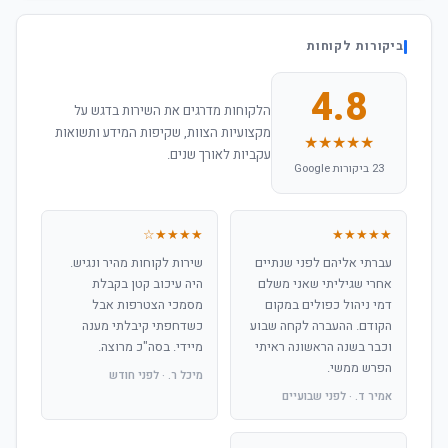
ביקורות לקוחות
4.8
הלקוחות מדרגים את השירות בדגש על
מקצועיות הצוות, שקיפות המידע ותשואות
★★★★★
עקביות לאורך שנים.
23 ביקורות Google
★★★★☆
★★★★★
עברתי אליהם לפני שנתיים
שירות לקוחות מהיר ונגיש.
אחרי שגיליתי שאני משלם
היה עיכוב קטן בקבלת
דמי ניהול כפולים במקום
מסמכי הצטרפות אבל
הקודם. ההעברה לקחה שבוע
כשדחפתי קיבלתי מענה
וכבר בשנה הראשונה ראיתי
מיידי. בסה"כ מרוצה.
הפרש ממשי.
מיכל ר. · לפני חודש
אמיר ד. · לפני שבועיים