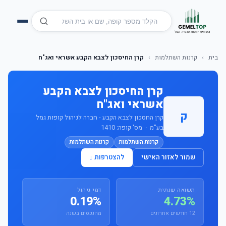
בית
›
קרנות השתלמות
›
קרן החיסכון לצבא הקבע אשראי ואג"ח
קרן החיסכון לצבא הקבע
אשראי ואג"ח
ק
קרן החסכון לצבא הקבע - חברה לניהול קופות גמל
בע"מ · מס' קופה: 1410
קרנות השתלמות
קרנות השתלמות
שמור לאזור האישי
להצטרפות ↓
תשואה שנתית
דמי ניהול
0.19%
4.73%
12 חודשים אחרונים
מהנכסים בשנה