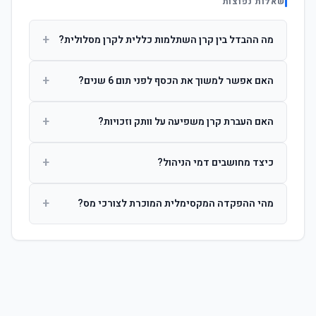
שאלות נפוצות
+
מה ההבדל בין קרן השתלמות כללית לקרן מסלולית?
קרן כללית מנהלת את הכסף בפיזור רחב לפי שיקול דעת מנהל
+
האם אפשר למשוך את הכסף לפני תום 6 שנים?
ההשקעות. קרן מסלולית עוקבת אחרי מדד ספציפי ומאפשרת
לחוסך לבחור את רמת הסיכון בעצמו.
כן, אך משיכה לפני 6 שנות חברות תחויב במס הכנסה מלא על
+
האם העברת קרן משפיעה על וותק וזכויות?
הרווחים. לאחר 6 שנים ניתן למשוך פטור ממס עד לתקרה
הקבועה בחוק.
לא. העברת קרן בין חברות אינה מאפסת את ספירת שנות
+
כיצד מחושבים דמי הניהול?
החברות. הוותק ממשיך להיספר מיום ההפקדה הראשונה.
דמי הניהול נגבים כאחוז שנתי מהיתרה הצבורה. ניתן לנהל משא
+
מהי ההפקדה המקסימלית המוכרת לצורכי מס?
ומתן על שיעורם בעת הצטרפות.
לשכירים: המעסיק מפקיד עד 7.5% ממשכורת + 2.5% ניכוי
מהעובד. לעצמאים: עד 4.5% מההכנסה עם הטבת מס.