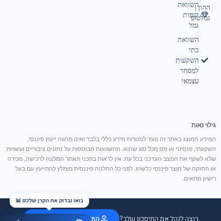
השוואת
ההון |
קופות
גמלטופ
גמל
השוואת
בתי
השקעות
למסחר
עצמאי
גילוי נאות
המידע המוצג באתר זה נועד למטרות מידע כללי בלבד ואינו מהווה ייעוץ פיננסי,
השקעתי, פנסיוני או מס מכל סוג שהוא. ההשוואות מבוססות על נתונים ציבוריים ועשויות
שלא לשקף את המצב העדכני בכל עת. אין לראות בתכני האתר המלצה לרכישה, מכירה
או החזקה של מוצר פיננסי כלשהו. לפני כל החלטה פיננסית מומלץ להתייעץ עם בעל
רישיון מתאים.
בואו נבדוק את הקרן שלכם 📊
רוצה לנהל את החיסכון שלך?
התחבר / הצטרף בחינם