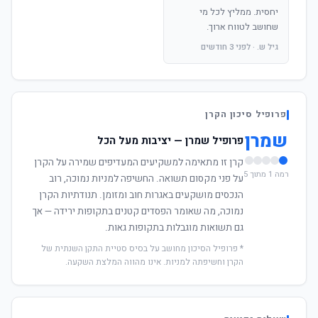
יחסית. ממליץ לכל מי
שחושב לטווח ארוך.
גיל ש. · לפני 3 חודשים
פרופיל סיכון הקרן
שמרן
פרופיל שמרן — יציבות מעל הכל
קרן זו מתאימה למשקיעים המעדיפים שמירה על הקרן
רמה 1 מתוך 5
על פני מקסום תשואה. החשיפה למניות נמוכה, רוב
הנכסים מושקעים באגרות חוב ומזומן. תנודתיות הקרן
נמוכה, מה שאומר הפסדים קטנים בתקופות ירידה — אך
גם תשואות מוגבלות בתקופות גאות.
* פרופיל הסיכון מחושב על בסיס סטיית התקן השנתית של
הקרן וחשיפתה למניות. אינו מהווה המלצת השקעה.