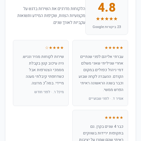
4.8
הלקוחות מדרגים את השירות בדגש על
מקצועיות הצוות, שקיפות המידע ותשואות
★★★★★
עקביות לאורך שנים.
23 ביקורות Google
★★★★☆
★★★★★
עברתי אליהם לפני שנתיים
שירות לקוחות מהיר ונגיש.
אחרי שגיליתי שאני משלם
היה עיכוב קטן בקבלת
דמי ניהול כפולים במקום
מסמכי הצטרפות אבל
הקודם. ההעברה לקחה שבוע
כשדחפתי קיבלתי מענה
וכבר בשנה הראשונה ראיתי
מיידי. בסה"כ מרוצה.
הפרש ממשי.
מיכל ר. · לפני חודש
אמיר ד. · לפני שבועיים
★★★★★
כבר 4 שנים בקרן. גם
בתקופות ירידות בשווקים
ראיתי שהם שמרו על יציבות