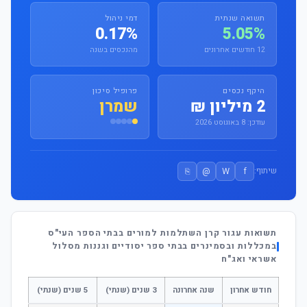
תשואה שנתית
דמי ניהול
0.17%
5.05%
12 חודשים אחרונים
מהנכסים בשנה
היקף נכסים
פרופיל סיכון
2 מיליון ₪
שמרן
עודכן: 8 באוגוסט 2026
⎘
@
W
f
שיתוף:
תשואות עגור קרן השתלמות למורים בבתי הספר העי"ס
במכללות ובסמינרים בבתי ספר יסודיים וגננות מסלול
אשראי ואג"ח
חודש אחרון
שנה אחרונה
3 שנים (שנתי)
5 שנים (שנתי)