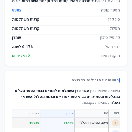
חברה מנהלת
עגור חברה לניהול קופות גמל וקרנות השתלמות בע"מ
מספר קופה
8382
סוג קרן
קרנות השתלמות
מסלול
קרנות השתלמות
פרופיל סיכון
שמרן
דמי ניהול
0.17% לשנה
היקף נכסים
2 מיליון ₪
השוואה למובילות בקבוצה
השוואת תשואות בין
עגור קרן השתלמות למורים בבתי הספר העי"ס
במכללות ובסמינרים בבתי ספר יסודיים וגננות מסלול אשראי
ואג"ח
למובילות בקבוצה:
דירוג
שם
↕
↕
שנה
3 שנים
5 שנים
1
מיטב השתלמות כללי
.84%
44.08%
14.44%