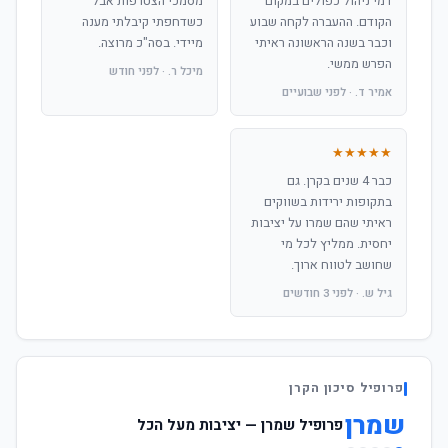
דמי ניהול כפולים במקום
מסמכי הצטרפות אבל
הקודם. ההעברה לקחה שבוע
כשדחפתי קיבלתי מענה
וכבר בשנה הראשונה ראיתי
מיידי. בסה"כ מרוצה.
הפרש ממשי.
מיכל ר. · לפני חודש
אמיר ד. · לפני שבועיים
★★★★★
כבר 4 שנים בקרן. גם
בתקופות ירידות בשווקים
ראיתי שהם שמרו על יציבות
יחסית. ממליץ לכל מי
שחושב לטווח ארוך.
גיל ש. · לפני 3 חודשים
פרופיל סיכון הקרן
שמרן
פרופיל שמרן — יציבות מעל הכל