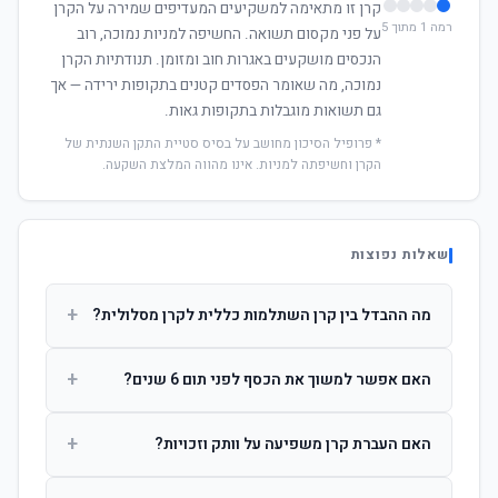
קרן זו מתאימה למשקיעים המעדיפים שמירה על הקרן
רמה 1 מתוך 5
על פני מקסום תשואה. החשיפה למניות נמוכה, רוב
הנכסים מושקעים באגרות חוב ומזומן. תנודתיות הקרן
נמוכה, מה שאומר הפסדים קטנים בתקופות ירידה — אך
גם תשואות מוגבלות בתקופות גאות.
* פרופיל הסיכון מחושב על בסיס סטיית התקן השנתית של
הקרן וחשיפתה למניות. אינו מהווה המלצת השקעה.
שאלות נפוצות
+
מה ההבדל בין קרן השתלמות כללית לקרן מסלולית?
קרן כללית מנהלת את הכסף בפיזור רחב לפי שיקול דעת מנהל
+
האם אפשר למשוך את הכסף לפני תום 6 שנים?
ההשקעות. קרן מסלולית עוקבת אחרי מדד ספציפי ומאפשרת
לחוסך לבחור את רמת הסיכון בעצמו.
כן, אך משיכה לפני 6 שנות חברות תחויב במס הכנסה מלא על
+
האם העברת קרן משפיעה על וותק וזכויות?
הרווחים. לאחר 6 שנים ניתן למשוך פטור ממס עד לתקרה
הקבועה בחוק.
לא. העברת קרן בין חברות אינה מאפסת את ספירת שנות