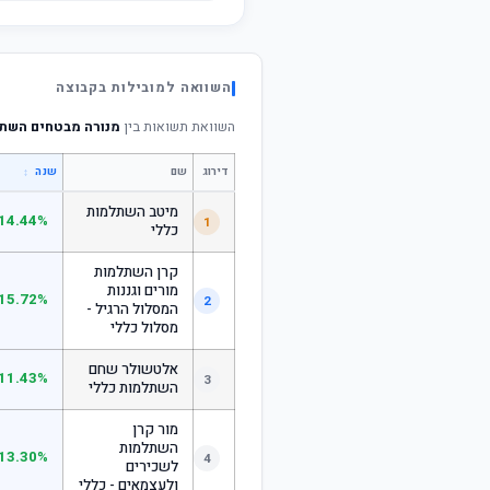
השוואה למובילות בקבוצה
השוואת תשואות בין
מנורה מבטחים השתל
דירוג
שם
↕
שנה
מיטב השתלמות
14.44%
1
כללי
קרן השתלמות
מורים וגננות
15.72%
2
המסלול הרגיל -
מסלול כללי
אלטשולר שחם
11.43%
3
השתלמות כללי
מור קרן
השתלמות
13.30%
4
לשכירים
ולעצמאים - כללי