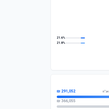
21.6%
21.8%
291,052 ₪
אג"ח
366,055 ₪