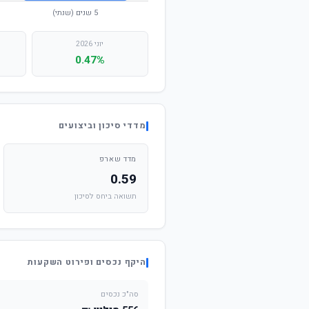
יוני 2026
0.47%
מדדי סיכון וביצועים
מדד שארפ
0.59
תשואה ביחס לסיכון
היקף נכסים ופירוט השקעות
סה"כ נכסים