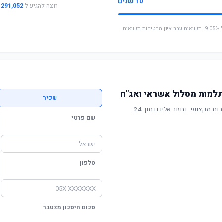
10 שנים
רוצה להגיע ל-
291,052 ₪
* החישוב מבוסס על תשואה שנתית ממוצעת של 9.05%. תשואות עבר אינן מבטיחות תשואות
למות מסלול אשראי ואג"ח
שכיר
תשואה מוכחת, דמי ניהול תחרותיים ושירות מקצועי. נחזור אליכם תוך 24
שם פרטי
טלפון
סכום חיסכון מצטבר