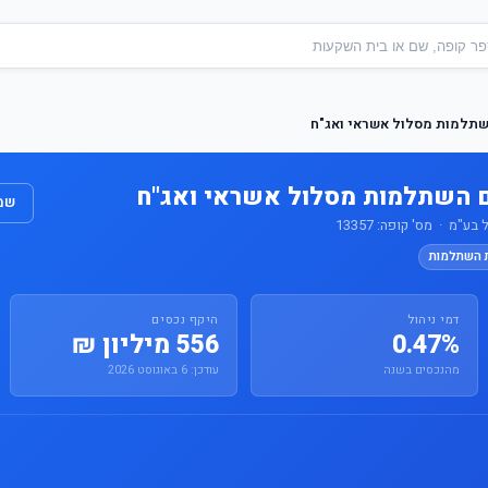
שתלמות מסלול אשראי ואג"ח
 השתלמות מסלול אשראי ואג"ח
שמו
"מ · מס' קופה: 13357
ת השתלמות
דמי ניהול
היקף נכסים
0.47%
556 מיליון ₪
מהנכסים בשנה
עודכן: 6 באוגוסט 2026