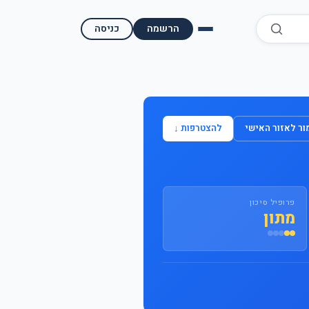
הרשמה
כניסה
השוואת קופות גמל
השוואת בתי השקעות למסחר עצמאי
ר לאזור האישי
להצטרפות ↓
מאמרים ומדריכים
תשואות היסטוריות
פרופיל סיכון
מעקב שוק ההון | גמלטופ
מתון
תנאי שימוש
אודות גמל טופ