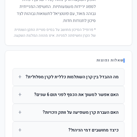
לספוג ירידות משמעותיות. החשיפה המנייתית
גבוהה מאוד, עם פוטנציאל לתשואות גבוהות לצד
סיכון לתנודות חדות.
* פרופיל הסיכון מחושב על בסיס סטיית התקן השנתית
של הקרן וחשיפתה למניות. אינו מהווה המלצת השקעה.
שאלות נפוצות
+
מה ההבדל בין קרן השתלמות כללית לקרן מסלולית?
קרן כללית מנהלת את הכסף בפיזור רחב לפי שיקול דעת מנהל
+
האם אפשר למשוך את הכסף לפני תום 6 שנים?
ההשקעות. קרן מסלולית עוקבת אחרי מדד ספציפי ומאפשרת
לחוסך לבחור את רמת הסיכון בעצמו.
כן, אך משיכה לפני 6 שנות חברות תחויב במס הכנסה מלא על
+
האם העברת קרן משפיעה על וותק וזכויות?
הרווחים. לאחר 6 שנים ניתן למשוך פטור ממס עד לתקרה
הקבועה בחוק.
לא. העברת קרן בין חברות אינה מאפסת את ספירת שנות
+
כיצד מחושבים דמי הניהול?
החברות. הוותק ממשיך להיספר מיום ההפקדה הראשונה.