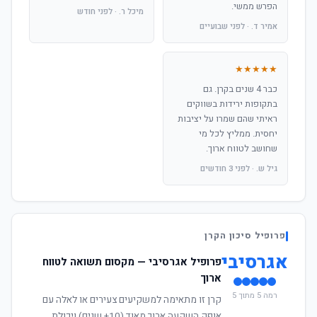
הפרש ממשי.
מיכל ר. · לפני חודש
אמיר ד. · לפני שבועיים
★★★★★
כבר 4 שנים בקרן. גם
בתקופות ירידות בשווקים
ראיתי שהם שמרו על יציבות
יחסית. ממליץ לכל מי
שחושב לטווח ארוך.
גיל ש. · לפני 3 חודשים
פרופיל סיכון הקרן
אגרסיבי
פרופיל אגרסיבי — מקסום תשואה לטווח
ארוך
רמה 5 מתוך 5
קרן זו מתאימה למשקיעים צעירים או לאלה עם
אופק השקעה ארוך מאוד (10+ שנים) ויכולת