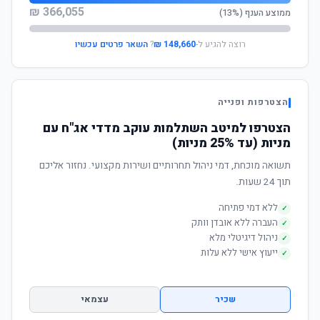
366,055 ₪
ממוצע הענף (13%)
רוצה להגיע ל-
148,660 ₪
?
השאר פרטים עכשיו
הצטרפות ופנייה
הצטרפו למיטב השתלמות עוקב מדדי אג"ח עם
מניות (עד 25% מניות)
תשואה מוכחת, דמי ניהול תחרותיים ושירות מקצועי. נחזור אליכם
תוך 24 שעות.
ללא דמי פתיחה
✓
העברה ללא אובדן וותק
✓
ניהול דיגיטלי מלא
✓
ייעוץ אישי ללא עלות
✓
שכיר
עצמאי