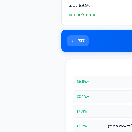
0.63% לשנה
1.0 מיליארד ₪
לכלי ←
+30.5%
+23.1%
+14.4%
יות)
+11.7%