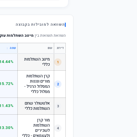
השוואה למובילות בקבוצה
השוואת תשואות בין
מיטב השתלמות עוקב
דירוג
שם
↕
שנה
מיטב השתלמות
14.44%
1
כללי
קרן השתלמות
מורים וגננות
15.72%
2
המסלול הרגיל -
מסלול כללי
אלטשולר שחם
11.43%
3
השתלמות כללי
מור קרן
השתלמות
13.30%
4
לשכירים
ולעצמאים - כללי