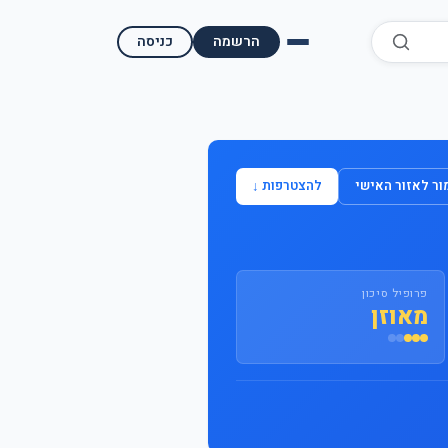
הרשמה
כניסה
השוואת קופות גמל
השוואת בתי השקעות למסחר עצמאי
ר לאזור האישי
להצטרפות ↓
מאמרים ומדריכים
תשואות היסטוריות
פרופיל סיכון
מעקב שוק ההון | גמלטופ
מאוזן
תנאי שימוש
אודות גמל טופ