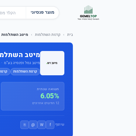
מוצר פנסיוני
בית
›
קרנות השתלמות
›
מיטב השתלמות ע
מיטב השתלמו
מיטב גמל ופנסיה בע"מ · מס'
קרנות השתלמות
קרנו
תשואה שנתית
6.05%
12 חודשים אחרונים
⎘
@
W
f
שיתוף: