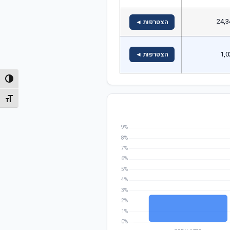
24,3
הצטרפות ◄
1,0
הצטרפות ◄
הפעל/
מתג גו