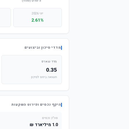
יוני 2026
2.61%
מדדי סיכון וביצועים
מדד שארפ
0.35
תשואה ביחס לסיכון
היקף נכסים ופירוט השקעות
סה"כ נכסים
1.0 מיליארד ₪