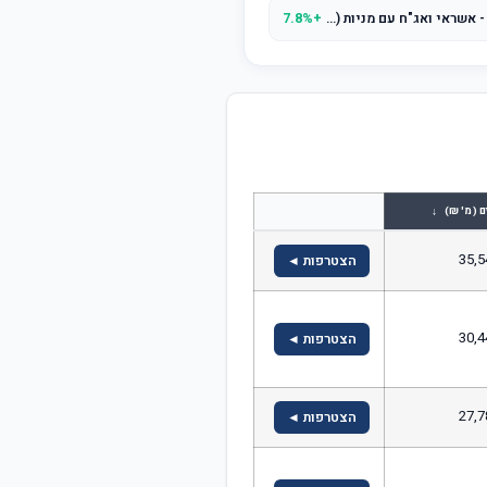
מור קרן השתלמות לשכירים ולעצמאים - אשראי ואג"ח עם מניות (עד 25% מניות)
+7.8%
↓
ם (מ' ₪)
35,5
הצטרפות ◄
30,4
הצטרפות ◄
27,7
הצטרפות ◄