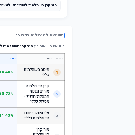
מור קרן השתלמות לשכירים ולעצמאי
השוואה למובילות בקבוצה
השוואת תשואות בין
מור קרן השתלמות לשכי
דירוג
שם
↕
שנה
מיטב השתלמות
14.44%
1
כללי
קרן השתלמות
מורים וגננות
15.72%
2
המסלול הרגיל -
מסלול כללי
אלטשולר שחם
11.43%
3
השתלמות כללי
מור קרן
השתלמות