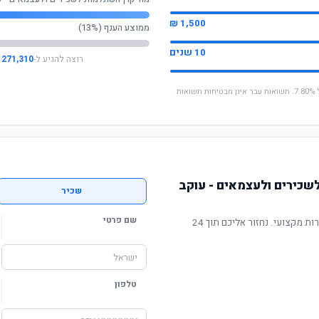
1,500 ₪
ממוצע הענף (13%)
10 שנים
רוצה להגיע ל-
271,310 ₪
* החישוב מבוסס על תשואה שנתית ממוצעת של 7.80%. תשואות עבר אינן מבטיחות תשואות
שכירים ולעצמאים - עוקב
שכיר
שם פרטי
תשואה מוכחת, דמי ניהול תחרותיים ושירות מקצועי. נחזור אליכם תוך 24
טלפון