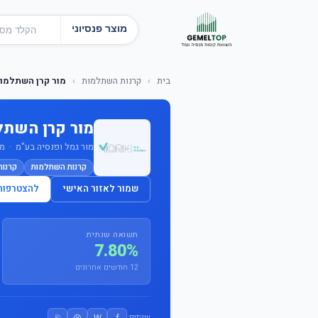
מוצר פנסיוני
בית
›
קרנות השתלמות
›
מור קרן השתלמות ל
מור קרן השתלמו
מור גמל ופנסיה בע"מ · מס' ק
קרנות השתלמות
קרנו
שמור לאזור האישי
להצטרפות
תשואה שנתית
7.80%
12 חודשים אחרונים
⎘
@
W
f
שיתוף: