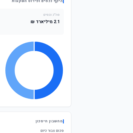
היקף נכסים ופירוט השקעות
סה"כ נכסים
2.1 מיליארד ₪
מחשבון חיסכון
סכום צבור כיום