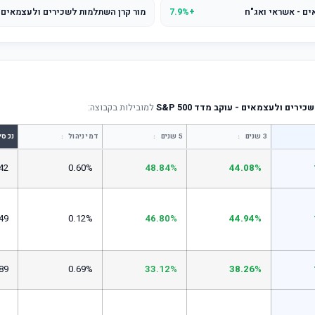
ם - אשראי ואג"ח
+7.9%
רים ולעצמאים - עוקב מדד S&P 500
למובילות בקבוצה:
↕
↕
↕
3 שנים
5 שנים
דמי ניהול
נכסי
42
0.60%
48.84%
44.08%
49
0.12%
46.80%
44.94%
89
0.69%
33.12%
38.26%