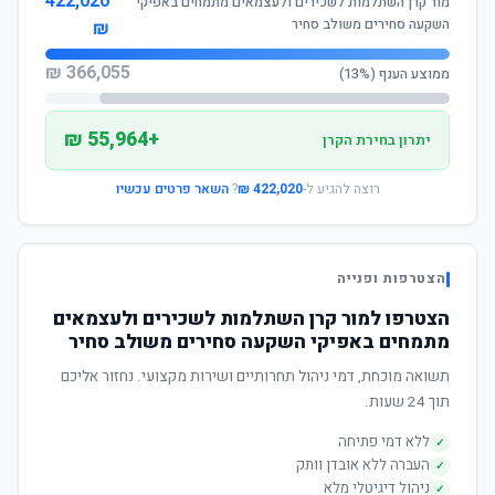
422,020
מור קרן השתלמות לשכירים ולעצמאים מתמחים באפיקי
השקעה סחירים משולב סחיר
₪
366,055 ₪
ממוצע הענף (13%)
+55,964 ₪
יתרון בחירת הקרן
רוצה להגיע ל-
422,020 ₪
?
השאר פרטים עכשיו
הצטרפות ופנייה
הצטרפו למור קרן השתלמות לשכירים ולעצמאים
מתמחים באפיקי השקעה סחירים משולב סחיר
תשואה מוכחת, דמי ניהול תחרותיים ושירות מקצועי. נחזור אליכם
תוך 24 שעות.
ללא דמי פתיחה
✓
העברה ללא אובדן וותק
✓
ניהול דיגיטלי מלא
✓