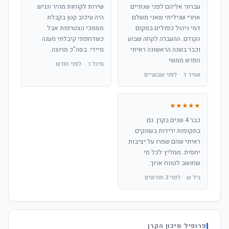
עברתי אליהם לפני שנתיים
שירות לקוחות מהיר ונגיש.
אחרי שגיליתי שאני משלם
היה עיכוב קטן בקבלת
דמי ניהול כפולים במקום
מסמכי הצטרפות אבל
הקודם. ההעברה לקחה שבוע
כשדחפתי קיבלתי מענה
וכבר בשנה הראשונה ראיתי
מיידי. בסה"כ מרוצה.
הפרש ממשי.
מיכל ר. · לפני חודש
אמיר ד. · לפני שבועיים
★★★★★
כבר 4 שנים בקרן. גם
בתקופות ירידות בשווקים
ראיתי שהם שמרו על יציבות
יחסית. ממליץ לכל מי
שחושב לטווח ארוך.
גיל ש. · לפני 3 חודשים
פרופיל סיכון הקרן