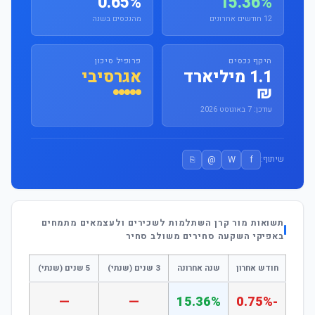
0.65%
15.36%
12 חודשים אחרונים
מהנכסים בשנה
היקף נכסים
פרופיל סיכון
1.1 מיליארד
אגרסיבי
₪
עודכן: 7 באוגוסט 2026
⎘
@
W
f
שיתוף:
תשואות מור קרן השתלמות לשכירים ולעצמאים מתמחים
באפיקי השקעה סחירים משולב סחיר
חודש אחרון
שנה אחרונה
3 שנים (שנתי)
5 שנים (שנתי)
—
—
15.36%
-0.75%