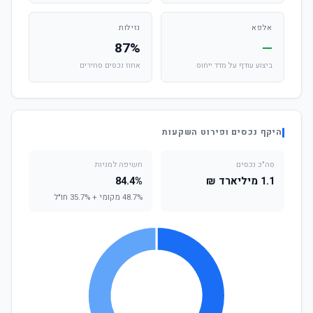
אלפא
נזילות
87%
—
ביצוע עודף על מדד ייחוס
אחוז נכסים סחירים
היקף נכסים ופירוט השקעות
סה"כ נכסים
חשיפה למניות
1.1 מיליארד ₪
84.4%
48.7% מקומי + 35.7% חו"ל