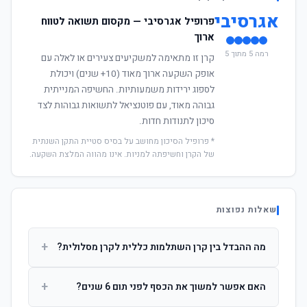
אגרסיבי
פרופיל אגרסיבי — מקסום תשואה לטווח
ארוך
רמה 5 מתוך 5
קרן זו מתאימה למשקיעים צעירים או לאלה עם
אופק השקעה ארוך מאוד (10+ שנים) ויכולת
לספוג ירידות משמעותיות. החשיפה המנייתית
גבוהה מאוד, עם פוטנציאל לתשואות גבוהות לצד
סיכון לתנודות חדות.
* פרופיל הסיכון מחושב על בסיס סטיית התקן השנתית
של הקרן וחשיפתה למניות. אינו מהווה המלצת השקעה.
שאלות נפוצות
+
מה ההבדל בין קרן השתלמות כללית לקרן מסלולית?
קרן כללית מנהלת את הכסף בפיזור רחב לפי שיקול דעת מנהל
+
האם אפשר למשוך את הכסף לפני תום 6 שנים?
ההשקעות. קרן מסלולית עוקבת אחרי מדד ספציפי ומאפשרת
לחוסך לבחור את רמת הסיכון בעצמו.