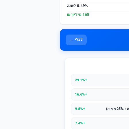
0.49% לשנה
165 מיליון ₪
לכלי ←
+29.1%
+16.6%
ות)
+9.8%
+7.4%