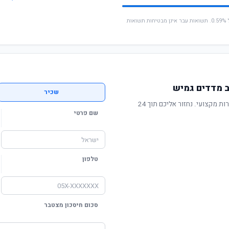
* החישוב מבוסס על תשואה שנתית ממוצעת של 0.59%. תשואות עבר אינן מבטיחות תשואות
 מדדים גמיש
שכיר
תשואה מוכחת, דמי ניהול תחרותיים ושירות מקצועי. נחזור אליכם תוך 24
שם פרטי
טלפון
סכום חיסכון מצטבר