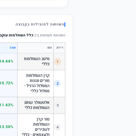
השוואה למובילות בקבוצה
השוואת תשואות בין
כלל השתלמות עוקב 
דירוג
שם
↕
שנה
מיטב השתלמות
14.44%
1
כללי
קרן השתלמות
מורים וגננות
15.72%
2
המסלול הרגיל -
מסלול כללי
אלטשולר שחם
11.43%
3
השתלמות כללי
מור קרן
השתלמות
13.30%
4
לשכירים
ולעצמאים - כללי