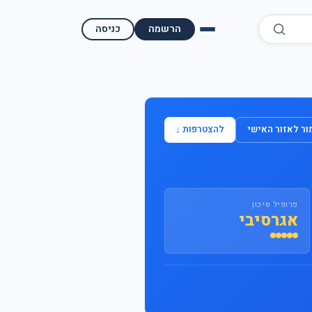
הרשמה
כניסה
השוואת קופות גמל
השוואת בתי השקעות למסחר עצמאי
ר לאזור האישי
להצטרפות ↓
מאמרים ומדריכים
תשואות היסטוריות
פרופיל סיכון
מעקב שוק ההון | גמלטופ
אגרסיבי
תנאי שימוש
אודות גמל טופ