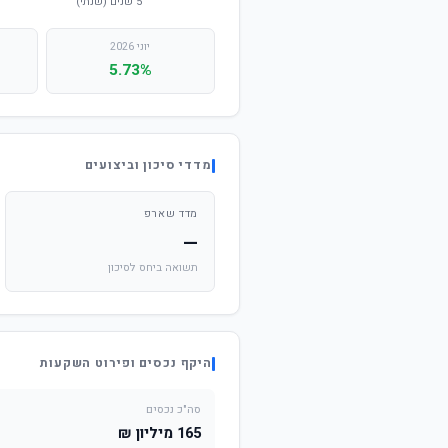
יוני 2026
5.73%
מדדי סיכון וביצועים
מדד שארפ
—
תשואה ביחס לסיכון
היקף נכסים ופירוט השקעות
סה"כ נכסים
165 מיליון ₪