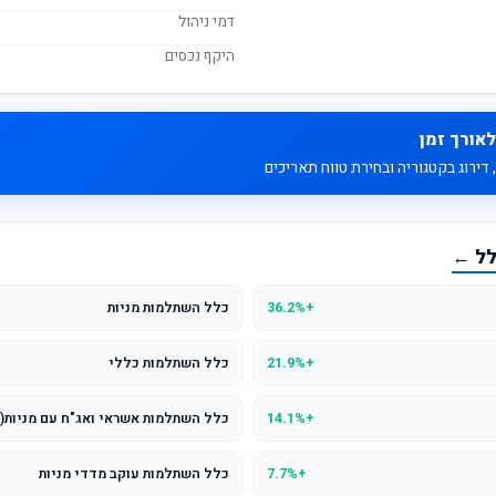
דמי ניהול
היקף נכסים
לאורך זמן
דירוג בקטגוריה ובחירת טווח תאריכים
לל ←
+36.2%
כלל השתלמות מניות
+21.9%
כלל השתלמות כללי
+14.1%
כלל השתלמות אשראי ואג"ח עם מניות(עד 25% מני
+7.7%
כלל השתלמות עוקב מדדי מניות