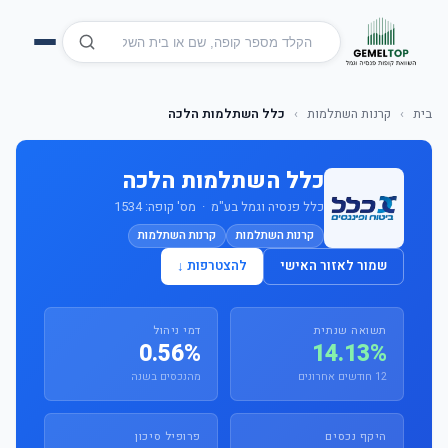
בית
›
קרנות השתלמות
›
כלל השתלמות הלכה
כלל השתלמות הלכה
כלל פנסיה וגמל בע"מ · מס' קופה: 1534
קרנות השתלמות
קרנות השתלמות
שמור לאזור האישי
להצטרפות ↓
תשואה שנתית
דמי ניהול
0.56%
14.13%
12 חודשים אחרונים
מהנכסים בשנה
היקף נכסים
פרופיל סיכון