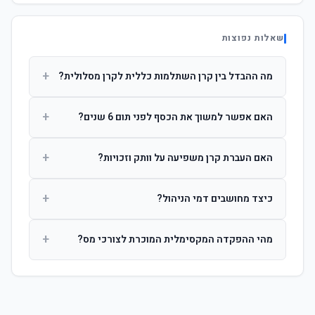
שאלות נפוצות
+
מה ההבדל בין קרן השתלמות כללית לקרן מסלולית?
קרן כללית מנהלת את הכסף בפיזור רחב לפי שיקול דעת מנהל
+
האם אפשר למשוך את הכסף לפני תום 6 שנים?
ההשקעות. קרן מסלולית עוקבת אחרי מדד ספציפי ומאפשרת
לחוסך לבחור את רמת הסיכון בעצמו.
כן, אך משיכה לפני 6 שנות חברות תחויב במס הכנסה מלא על
+
האם העברת קרן משפיעה על וותק וזכויות?
הרווחים. לאחר 6 שנים ניתן למשוך פטור ממס עד לתקרה
הקבועה בחוק.
לא. העברת קרן בין חברות אינה מאפסת את ספירת שנות
+
כיצד מחושבים דמי הניהול?
החברות. הוותק ממשיך להיספר מיום ההפקדה הראשונה.
דמי הניהול נגבים כאחוז שנתי מהיתרה הצבורה. ניתן לנהל משא
+
מהי ההפקדה המקסימלית המוכרת לצורכי מס?
ומתן על שיעורם בעת הצטרפות.
לשכירים: המעסיק מפקיד עד 7.5% ממשכורת + 2.5% ניכוי
מהעובד. לעצמאים: עד 4.5% מההכנסה עם הטבת מס.