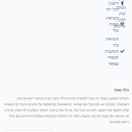
חיסכון
מעקב
לכל ילד
שוק
השוואת
ההון |
קופות
גמלטופ
גמל
השוואת
בתי
השקעות
למסחר
עצמאי
גילוי נאות
המידע המוצג באתר זה נועד למטרות מידע כללי בלבד ואינו מהווה ייעוץ פיננסי,
השקעתי, פנסיוני או מס מכל סוג שהוא. ההשוואות מבוססות על נתונים ציבוריים ועשויות
שלא לשקף את המצב העדכני בכל עת. אין לראות בתכני האתר המלצה לרכישה, מכירה
או החזקה של מוצר פיננסי כלשהו. לפני כל החלטה פיננסית מומלץ להתייעץ עם בעל
רישיון מתאים.