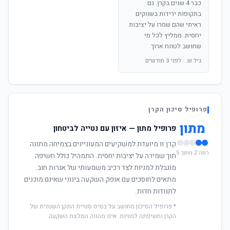
כבר 4 שנים בקרן. גם
בתקופות ירידות בשווקים
ראיתי שהם שמרו על יציבות
יחסית. ממליץ לכל מי
שחושב לטווח ארוך.
גיל ש. · לפני 3 חודשים
פרופיל סיכון הקרן
מתון
פרופיל מתון — איזון עם נטייה לביטחון
קרן זו מיועדת למשקיעים המעוניינים בצמיחה מתונה
רמה 2 מתוך 5
תוך שמירה על יציבות יחסית. התמהיל כולל חשיפה
מוגבלת למניות לצד רכיב משמעותי של אגרות חוב.
מתאים לחוסכים עם אופק השקעה בינוני שאינם מוכנים
לתנודות חדות.
* פרופיל הסיכון מחושב על בסיס סטיית התקן השנתית של
הקרן וחשיפתה למניות. אינו מהווה המלצת השקעה.