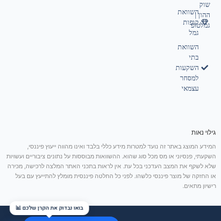
שוק
השוואת
ההון |
קופות
גמלטופ
גמל
השוואת
בתי
השקעות
למסחר
עצמאי
גילוי נאות
המידע המוצג באתר זה נועד למטרות מידע כללי בלבד ואינו מהווה ייעוץ פיננסי,
השקעתי, פנסיוני או מס מכל סוג שהוא. ההשוואות מבוססות על נתונים ציבוריים ועשויות
שלא לשקף את המצב העדכני בכל עת. אין לראות בתכני האתר המלצה לרכישה, מכירה
או החזקה של מוצר פיננסי כלשהו. לפני כל החלטה פיננסית מומלץ להתייעץ עם בעל
רישיון מתאים.
בואו נבדוק את הקרן שלכם 📊