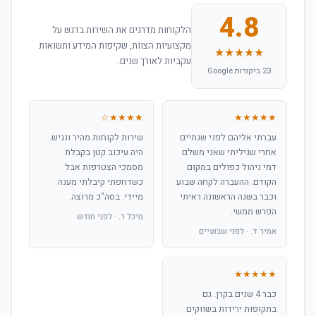
4.8
הלקוחות מדרגים את השירות בדגש על
מקצועיות הצוות, שקיפות המידע ותשואות
★★★★★
עקביות לאורך שנים.
23 ביקורות Google
★★★★☆
★★★★★
עברתי אליהם לפני שנתיים
שירות לקוחות מהיר ונגיש.
אחרי שגיליתי שאני משלם
היה עיכוב קטן בקבלת
דמי ניהול כפולים במקום
מסמכי הצטרפות אבל
הקודם. ההעברה לקחה שבוע
כשדחפתי קיבלתי מענה
וכבר בשנה הראשונה ראיתי
מיידי. בסה"כ מרוצה.
הפרש ממשי.
מיכל ר. · לפני חודש
אמיר ד. · לפני שבועיים
★★★★★
כבר 4 שנים בקרן. גם
בתקופות ירידות בשווקים