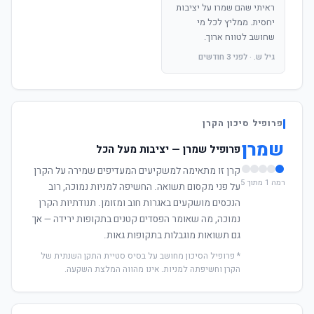
ראיתי שהם שמרו על יציבות
יחסית. ממליץ לכל מי
שחושב לטווח ארוך.
גיל ש. · לפני 3 חודשים
פרופיל סיכון הקרן
שמרן
פרופיל שמרן — יציבות מעל הכל
קרן זו מתאימה למשקיעים המעדיפים שמירה על הקרן
רמה 1 מתוך 5
על פני מקסום תשואה. החשיפה למניות נמוכה, רוב
הנכסים מושקעים באגרות חוב ומזומן. תנודתיות הקרן
נמוכה, מה שאומר הפסדים קטנים בתקופות ירידה — אך
גם תשואות מוגבלות בתקופות גאות.
* פרופיל הסיכון מחושב על בסיס סטיית התקן השנתית של
הקרן וחשיפתה למניות. אינו מהווה המלצת השקעה.