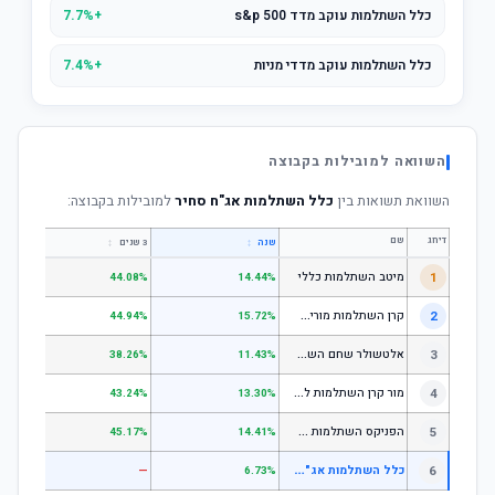
כלל השתלמות עוקב מדד s&p 500
+7.7%
כלל השתלמות עוקב מדדי מניות
+7.4%
השוואה למובילות בקבוצה
השוואת תשואות בין
כלל השתלמות אג"ח סחיר
למובילות בקבוצה:
דירוג
שם
↕
↕
שנה
3 שנים
5 שנים
1
מיטב השתלמות כללי
.84%
44.08%
14.44%
ק
רן השתלמות מורים וגננות המסלול הרגיל - מסלול כללי
2
.80%
44.94%
15.72%
א
לטשולר שחם השתלמות כללי
3
.12%
38.26%
11.43%
מ
ור קרן השתלמות לשכירים ולעצמאים - כללי
4
.17%
43.24%
13.30%
ה
פניקס השתלמות כללי
5
.87%
45.17%
14.41%
כ
לל השתלמות אג"ח סחיר
6
—
—
6.73%