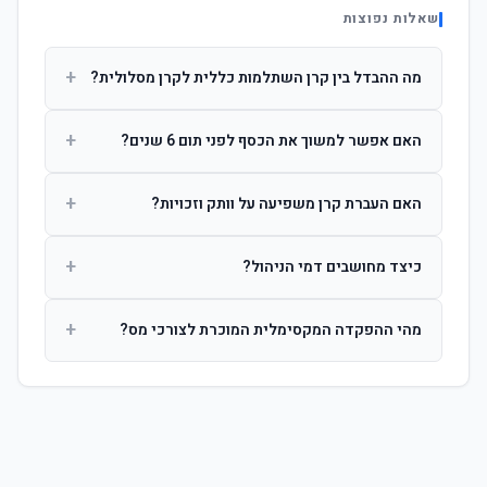
שאלות נפוצות
+
מה ההבדל בין קרן השתלמות כללית לקרן מסלולית?
קרן כללית מנהלת את הכסף בפיזור רחב לפי שיקול דעת מנהל
+
האם אפשר למשוך את הכסף לפני תום 6 שנים?
ההשקעות. קרן מסלולית עוקבת אחרי מדד ספציפי ומאפשרת
לחוסך לבחור את רמת הסיכון בעצמו.
כן, אך משיכה לפני 6 שנות חברות תחויב במס הכנסה מלא על
+
האם העברת קרן משפיעה על וותק וזכויות?
הרווחים. לאחר 6 שנים ניתן למשוך פטור ממס עד לתקרה
הקבועה בחוק.
לא. העברת קרן בין חברות אינה מאפסת את ספירת שנות
+
כיצד מחושבים דמי הניהול?
החברות. הוותק ממשיך להיספר מיום ההפקדה הראשונה.
דמי הניהול נגבים כאחוז שנתי מהיתרה הצבורה. ניתן לנהל משא
+
מהי ההפקדה המקסימלית המוכרת לצורכי מס?
ומתן על שיעורם בעת הצטרפות.
לשכירים: המעסיק מפקיד עד 7.5% ממשכורת + 2.5% ניכוי
מהעובד. לעצמאים: עד 4.5% מההכנסה עם הטבת מס.