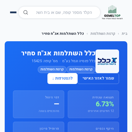
בית
›
קרנות השתלמות
›
כלל השתלמות אג"ח סחיר
כלל השתלמות אג"ח סחיר
כלל פנסיה וגמל בע"מ · מס' קופה: 15425
קרנות השתלמות
קרנות השתלמות
שמור לאזור האישי
להצטרפות ↓
תשואה שנתית
דמי ניהול
—
6.73%
12 חודשים אחרונים
מהנכסים בשנה
היקף נכסים
פרופיל סיכון