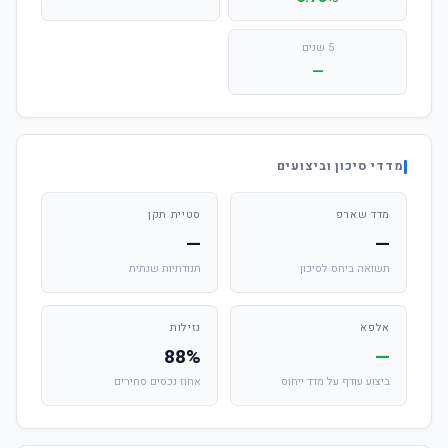
5 שנים
—
מדדי סיכון וביצועים
מדד שארפ
סטיית תקן
—
—
תשואה ביחס לסיכון
תנודתיות שנתית
אלפא
נזילות
88%
—
ביצוע עודף על מדד ייחוס
אחוז נכסים סחירים