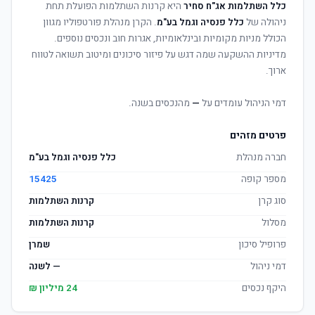
כלל השתלמות אג"ח סחיר
היא קרנות השתלמות הפועלת תחת
ניהולה של
כלל פנסיה וגמל בע"מ
. הקרן מנהלת פורטפוליו מגוון
הכולל מניות מקומיות ובינלאומיות, אגרות חוב ונכסים נוספים.
מדיניות ההשקעה שמה דגש על פיזור סיכונים ומיטוב תשואה לטווח
ארוך.
דמי הניהול עומדים על
—
מהנכסים בשנה.
פרטים מזהים
חברה מנהלת
כלל פנסיה וגמל בע"מ
מספר קופה
15425
סוג קרן
קרנות השתלמות
מסלול
קרנות השתלמות
פרופיל סיכון
שמרן
דמי ניהול
— לשנה
היקף נכסים
24 מיליון ₪