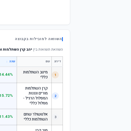
השוואה למובילות בקבוצה
השוואת תשואות בין
יהב קרן השתלמות וח
דירוג
שם
↕
שנה
מיטב השתלמות
14.44%
1
כללי
קרן השתלמות
מורים וגננות
15.72%
2
המסלול הרגיל -
מסלול כללי
אלטשולר שחם
11.43%
3
השתלמות כללי
מור קרן