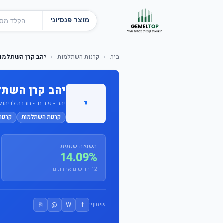
מוצר פנסיוני
בית
›
קרנות השתלמות
›
יהב קרן השתלמות 
יהב קרן השתלמ
י
יהב - פ.ר.ח. - חברה לניהול
קרנות השתלמות
קרנו
תשואה שנתית
14.09%
12 חודשים אחרונים
⎘
@
W
f
שיתוף: