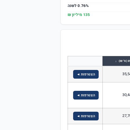
0.76% לשנה
135 מיליון ₪
↓
ם (מ' ₪)
35,5
הצטרפות ◄
30,4
הצטרפות ◄
27,7
הצטרפות ◄