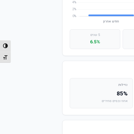
5 שנים
6.5%
הפעל/
מתג גו
נזילות
85%
אחוז נכסים סחירים