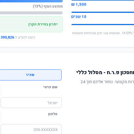
1,500 ₪
ממוצע הענף (13%)
10 שנים
יתרון בחירת הקרן
* החישוב מבוסס על תשואה שנתית ממוצעת של 14.09%. תשואות עבר אינן מבטיחות תשואות
רוצה להגיע ל-
390,826 ₪
סכון פ.ר.ח - מסלול כללי
שכיר
תשואה מוכחת, דמי ניהול תחרותיים ושירות מקצועי. נחזור אליכם תוך 24
שם פרטי
טלפון