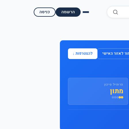
הרשמה
כניסה
השוואת קופות גמל
השוואת בתי השקעות למסחר עצמאי
ר לאזור האישי
להצטרפות ↓
מאמרים ומדריכים
תשואות היסטוריות
פרופיל סיכון
מעקב שוק ההון | גמלטופ
מתון
תנאי שימוש
אודות גמל טופ