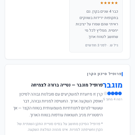
★★★★★
כבר 4 שנים בקרן. גם
בתקופות ירידות בשווקים
ראיתי שהם שמרו על יציבות
יחסית. ממליץ לכל מי
שחושב לטווח ארוך.
גיל ש. · לפני 3 חודשים
פרופיל סיכון הקרן
מוגבר
פרופיל מוגבר — נטייה ברורה לצמיחה
קרן זו מיועדת למשקיעים עם סובלנות גבוהה לסיכון
רמה 4 מתוך 5
ואופק השקעה ארוך. החשיפה למניות גבוהה, דבר
שעשוי לגרום לתנודתיות משמעותית בטווח הקצר — אך
היסטורית מניב תשואות עודפות בטווח הארוך.
* פרופיל הסיכון מחושב על בסיס סטיית התקן השנתית של
הקרן וחשיפתה למניות. אינו מהווה המלצת השקעה.