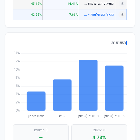
ה
פניקס השתלמות כללי
5
.87%
45.17%
14.41%
ה
ראל השתלמות - עוקב מדד s&p 500
6
.85%
42.25%
7.66%
תשואות
יוני 2026
3 חודשים
—
4.73%