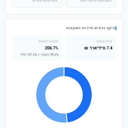
ביצוע עודף על מדד ייחוס
אחוז נכסים סחירים
היקף נכסים ופירוט השקעות
סה"כ נכסים
חשיפה למניות
7.4 מיליארד ₪
206.7%
99.5% מקומי + 107.2% חו"ל