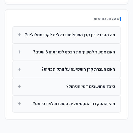
שאלות נפוצות
+
מה ההבדל בין קרן השתלמות כללית לקרן מסלולית?
קרן כללית מנהלת את הכסף בפיזור רחב לפי שיקול דעת מנהל
+
האם אפשר למשוך את הכסף לפני תום 6 שנים?
ההשקעות. קרן מסלולית עוקבת אחרי מדד ספציפי ומאפשרת
לחוסך לבחור את רמת הסיכון בעצמו.
כן, אך משיכה לפני 6 שנות חברות תחויב במס הכנסה מלא על
+
האם העברת קרן משפיעה על וותק וזכויות?
הרווחים. לאחר 6 שנים ניתן למשוך פטור ממס עד לתקרה
הקבועה בחוק.
לא. העברת קרן בין חברות אינה מאפסת את ספירת שנות
+
כיצד מחושבים דמי הניהול?
החברות. הוותק ממשיך להיספר מיום ההפקדה הראשונה.
דמי הניהול נגבים כאחוז שנתי מהיתרה הצבורה. ניתן לנהל משא
+
מהי ההפקדה המקסימלית המוכרת לצורכי מס?
ומתן על שיעורם בעת הצטרפות.
לשכירים: המעסיק מפקיד עד 7.5% ממשכורת + 2.5% ניכוי
מהעובד. לעצמאים: עד 4.5% מההכנסה עם הטבת מס.