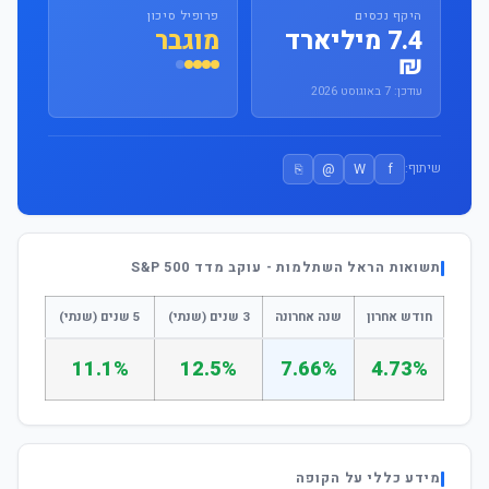
היקף נכסים
פרופיל סיכון
7.4 מיליארד
מוגבר
₪
עודכן: 7 באוגוסט 2026
⎘
@
W
f
שיתוף:
תשואות הראל השתלמות - עוקב מדד S&P 500
חודש אחרון
שנה אחרונה
3 שנים (שנתי)
5 שנים (שנתי)
11.1%
12.5%
7.66%
4.73%
מידע כללי על הקופה