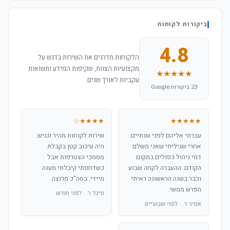
ביקורות לקוחות
4.8
הלקוחות מדרגים את השירות בדגש על
מקצועיות הצוות, שקיפות המידע ותשואות
★★★★★
עקביות לאורך שנים.
23 ביקורות Google
★★★★☆
★★★★★
עברתי אליהם לפני שנתיים
שירות לקוחות מהיר ונגיש.
אחרי שגיליתי שאני משלם
היה עיכוב קטן בקבלת
דמי ניהול כפולים במקום
מסמכי הצטרפות אבל
הקודם. ההעברה לקחה שבוע
כשדחפתי קיבלתי מענה
וכבר בשנה הראשונה ראיתי
מיידי. בסה"כ מרוצה.
הפרש ממשי.
מיכל ר. · לפני חודש
אמיר ד. · לפני שבועיים