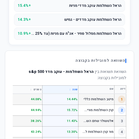
הראל השתלמות עוקב מדדי מניות
+15.4%
הראל השתלמות עוקב מדדים - גמיש
+14.3%
הראל השתלמות מסלול סחיר - אג"ח עם מניות (עד 25% מניות)
+10.9%
השוואה למובילות בקבוצה
השוואת תשואות בין
הראל השתלמות - עוקב מדד s&p 500
למובילות בקבוצה:
דירוג
שם
↕
↕
שנה
3 שנים
5 שנים
1
מיטב השתלמות כללי
.84%
44.08%
14.44%
ק
רן השתלמות מורים וגננות המסלול הרגיל - מסלול כללי
2
.80%
44.94%
15.72%
א
לטשולר שחם השתלמות כללי
3
.12%
38.26%
11.43%
מ
ור קרן השתלמות לשכירים ולעצמאים - כללי
4
.17%
43.24%
13.30%