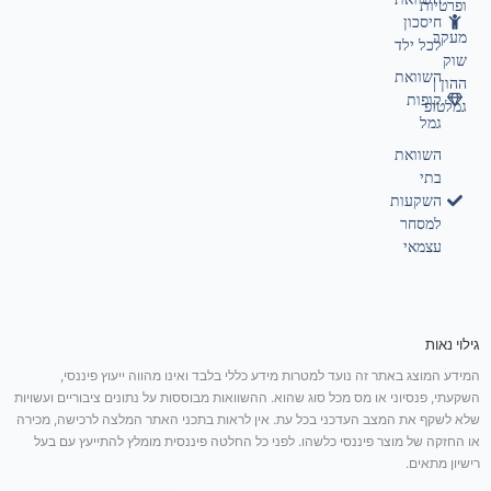
ופרטיות
חיסכון
מעקב
לכל ילד
שוק
השוואת
ההון |
קופות
גמלטופ
גמל
השוואת
בתי
השקעות
למסחר
עצמאי
גילוי נאות
המידע המוצג באתר זה נועד למטרות מידע כללי בלבד ואינו מהווה ייעוץ פיננסי,
השקעתי, פנסיוני או מס מכל סוג שהוא. ההשוואות מבוססות על נתונים ציבוריים ועשויות
שלא לשקף את המצב העדכני בכל עת. אין לראות בתכני האתר המלצה לרכישה, מכירה
או החזקה של מוצר פיננסי כלשהו. לפני כל החלטה פיננסית מומלץ להתייעץ עם בעל
רישיון מתאים.