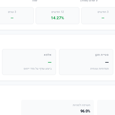
3 חודשים
12 חודשים
3 שנים
—
14.27%
—
סטיית תקן
אלפא
—
—
תנודתיות שנתית
ביצוע עודף על מדד ייחוס
חשיפה למניות
96.0%