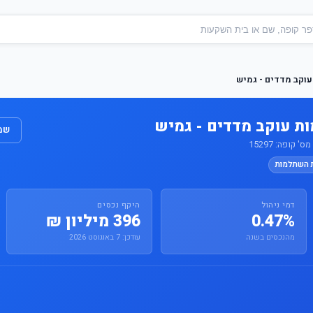
וקב מדדים - גמיש
 עוקב מדדים - גמיש
שמו
קופה: 15297
ת השתלמות
דמי ניהול
היקף נכסים
0.47%
396 מיליון ₪
מהנכסים בשנה
עודכן: 7 באוגוסט 2026