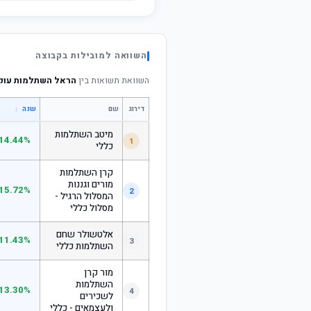
השוואה למובילות בקבוצה
השוואת תשואות בין
הראל השתלמות עוקב
דירוג
שם
↕
שנה
מיטב השתלמות
14.44%
1
כללי
קרן השתלמות
מורים וגננות
15.72%
2
המסלול הרגיל -
מסלול כללי
אלטשולר שחם
11.43%
3
השתלמות כללי
מור קרן
השתלמות
13.30%
4
לשכירים
ולעצמאים - כללי