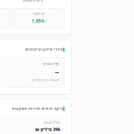
יוני 2026
-1.35%
מדדי סיכון וביצועים
מדד שארפ
—
תשואה ביחס לסיכון
היקף נכסים ופירוט השקעות
סה"כ נכסים
396 מיליון ₪