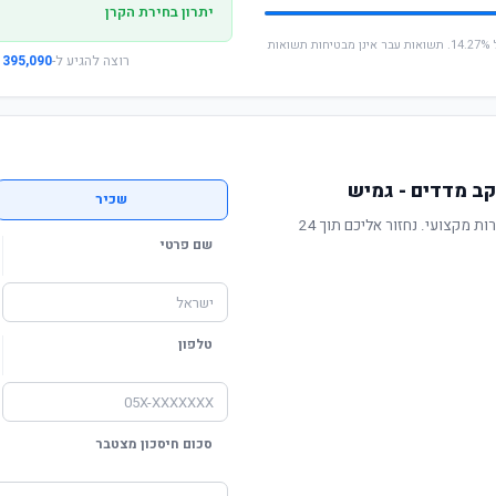
יתרון בחירת הקרן
* החישוב מבוסס על תשואה שנתית ממוצעת של 14.27%. תשואות עבר אינן מבטיחות תשואות
רוצה להגיע ל-
395,090 ₪
ב מדדים - גמיש
שכיר
תשואה מוכחת, דמי ניהול תחרותיים ושירות מקצועי. נחזור אליכם תוך 24
שם פרטי
טלפון
סכום חיסכון מצטבר