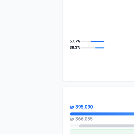
57.7%
38.3%
395,090 ₪
366,055 ₪