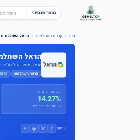
מוצר פנסיוני
בית
›
קרנות השתלמות
›
הראל השתלמות ע
הראל השתלמות
הראל פנסיה וגמל בע"מ · מס' 
קרנות השתלמות
קרנו
תשואה שנתית
14.27%
12 חודשים אחרונים
⎘
@
W
f
שיתוף: