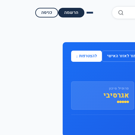
הרשמה
כניסה
השוואת קופות גמל
השוואת בתי השקעות למסחר עצמאי
ר לאזור האישי
להצטרפות ↓
מאמרים ומדריכים
תשואות היסטוריות
פרופיל סיכון
מעקב שוק ההון | גמלטופ
אגרסיבי
תנאי שימוש
אודות גמל טופ