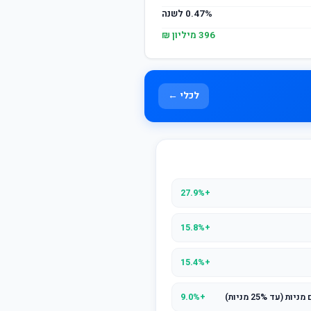
0.47% לשנה
396 מיליון ₪
לכלי ←
+27.9%
+15.8%
+15.4%
ד 25% מניות)
+9.0%