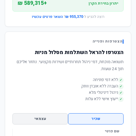
+589,315 ₪
יתרון בחירת הקרן
רוצה להגיע ל-
955,370 ₪
?
השאר פרטים עכשיו
הצטרפות ופנייה
הצטרפו להראל השתלמות מסלול מניות
תשואה מוכחת, דמי ניהול תחרותיים ושירות מקצועי. נחזור אליכם
תוך 24 שעות.
ללא דמי פתיחה
✓
העברה ללא אובדן וותק
✓
ניהול דיגיטלי מלא
✓
ייעוץ אישי ללא עלות
✓
שכיר
עצמאי
שם פרטי