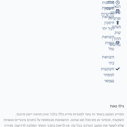
חכם
פוליסות
תנאי
תשואות
חיסכון
שימוש
חודשיות
השוואת
ופרטיות
חיסכון
מעקב
לכל ילד
שוק
השוואת
ההון |
קופות
גמלטופ
גמל
השוואת
בתי
השקעות
למסחר
עצמאי
גילוי נאות
המידע המוצג באתר זה נועד למטרות מידע כללי בלבד ואינו מהווה ייעוץ פיננסי,
השקעתי, פנסיוני או מס מכל סוג שהוא. ההשוואות מבוססות על נתונים ציבוריים ועשויות
שלא לשקף את המצב העדכני בכל עת. אין לראות בתכני האתר המלצה לרכישה, מכירה