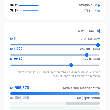
מניות מקומיות
99.1%
מניות חו"ל
78.3%
מחשבון חיסכון
0 ₪
סכום צבור כיום
1,500 ₪
הפקדה חודשית
10 שנים
תקופת חיסכון
* החישוב מבוסס על תשואה שנתית ממוצעת של 27.94%. תשואות עבר אינן
מבטיחות תשואות עתידיות. להמחשה בלבד.
955,370 ₪
הראל השתלמות מסלול מניות
366,055 ₪
ממוצע הענף (13%)