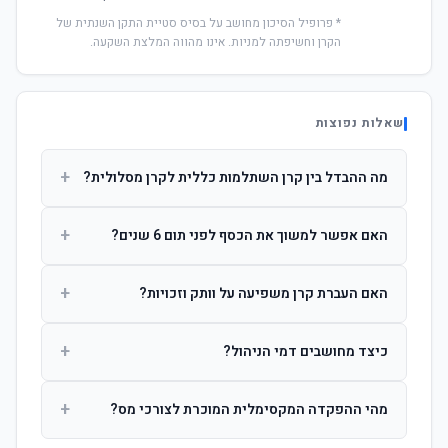
* פרופיל הסיכון מחושב על בסיס סטיית התקן השנתית של
הקרן וחשיפתה למניות. אינו מהווה המלצת השקעה.
שאלות נפוצות
+
מה ההבדל בין קרן השתלמות כללית לקרן מסלולית?
קרן כללית מנהלת את הכסף בפיזור רחב לפי שיקול דעת מנהל
+
האם אפשר למשוך את הכסף לפני תום 6 שנים?
ההשקעות. קרן מסלולית עוקבת אחרי מדד ספציפי ומאפשרת
לחוסך לבחור את רמת הסיכון בעצמו.
כן, אך משיכה לפני 6 שנות חברות תחויב במס הכנסה מלא על
+
האם העברת קרן משפיעה על וותק וזכויות?
הרווחים. לאחר 6 שנים ניתן למשוך פטור ממס עד לתקרה
הקבועה בחוק.
לא. העברת קרן בין חברות אינה מאפסת את ספירת שנות
+
כיצד מחושבים דמי הניהול?
החברות. הוותק ממשיך להיספר מיום ההפקדה הראשונה.
דמי הניהול נגבים כאחוז שנתי מהיתרה הצבורה. ניתן לנהל משא
+
מהי ההפקדה המקסימלית המוכרת לצורכי מס?
ומתן על שיעורם בעת הצטרפות.