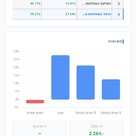
ה
פניקס השתלמות כללי
5
.87%
45.17%
14.41%
ה
ראל השתלמות מסלול מניות
6
.60%
79.27%
27.94%
תשואות
יוני 2026
3 חודשים
—
-2.26%