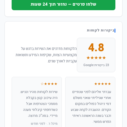
שלחו פרטים — נחזור תוך 24 שעות
ביקורות לקוחות
4.8
הלקוחות מדרגים את השירות בדגש על
מקצועיות הצוות, שקיפות המידע ותשואות
★★★★★
עקביות לאורך שנים.
23 ביקורות Google
★★★★☆
★★★★★
עברתי אליהם לפני שנתיים
שירות לקוחות מהיר ונגיש.
אחרי שגיליתי שאני משלם
היה עיכוב קטן בקבלת
דמי ניהול כפולים במקום
מסמכי הצטרפות אבל
הקודם. ההעברה לקחה שבוע
כשדחפתי קיבלתי מענה
וכבר בשנה הראשונה ראיתי
מיידי. בסה"כ מרוצה.
הפרש ממשי.
מיכל ר. · לפני חודש