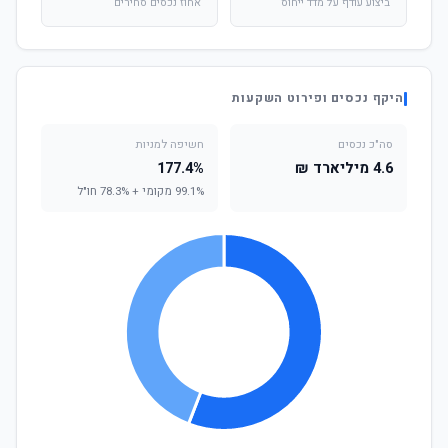
ביצוע עודף על מדד ייחוס
אחוז נכסים סחירים
היקף נכסים ופירוט השקעות
סה"כ נכסים
חשיפה למניות
4.6 מיליארד ₪
177.4%
99.1% מקומי + 78.3% חו"ל