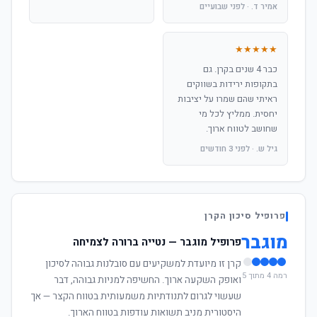
אמיר ד. · לפני שבועיים
★★★★★
כבר 4 שנים בקרן. גם
בתקופות ירידות בשווקים
ראיתי שהם שמרו על יציבות
יחסית. ממליץ לכל מי
שחושב לטווח ארוך.
גיל ש. · לפני 3 חודשים
פרופיל סיכון הקרן
מוגבר
פרופיל מוגבר — נטייה ברורה לצמיחה
קרן זו מיועדת למשקיעים עם סובלנות גבוהה לסיכון
רמה 4 מתוך 5
ואופק השקעה ארוך. החשיפה למניות גבוהה, דבר
שעשוי לגרום לתנודתיות משמעותית בטווח הקצר — אך
היסטורית מניב תשואות עודפות בטווח הארוך.