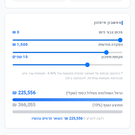
מחשבון חיסכון
0 ₪
סכום צבור כיום
1,500 ₪
הפקדה חודשית
10 שנים
תקופת חיסכון
* החישוב מבוסס על תשואה שנתית ממוצעת של 4.40%. תשואות עבר אינן
מבטיחות תשואות עתידיות. להמחשה בלבד.
225,556 ₪
הראל השתלמות מסלול כספי (שקלי)
366,055 ₪
ממוצע הענף (13%)
רוצה להגיע ל-
225,556 ₪
?
השאר פרטים עכשיו