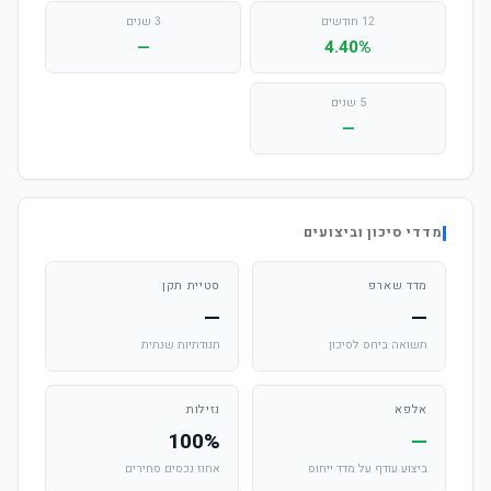
12 חודשים
3 שנים
—
4.40%
5 שנים
—
מדדי סיכון וביצועים
מדד שארפ
סטיית תקן
—
—
תשואה ביחס לסיכון
תנודתיות שנתית
אלפא
נזילות
100%
—
ביצוע עודף על מדד ייחוס
אחוז נכסים סחירים