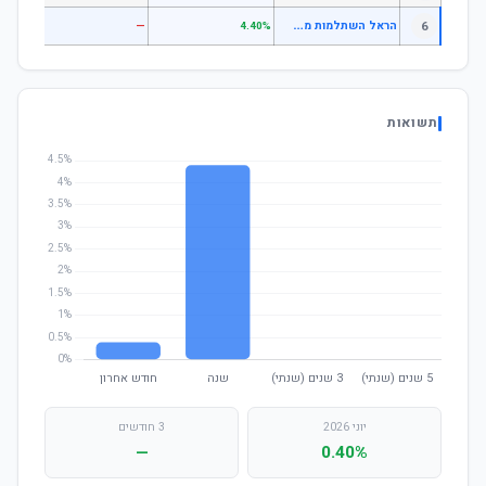
ה
ראל השתלמות מסלול כספי (שקלי)
6
—
—
4.40%
תשואות
יוני 2026
3 חודשים
—
0.40%