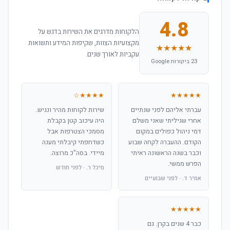
4.8
הלקוחות מדרגים את השירות בדגש על
מקצועיות הצוות, שקיפות המידע ותשואות
★★★★★
עקביות לאורך שנים.
23 ביקורות Google
★★★★☆
★★★★★
עברתי אליהם לפני שנתיים
שירות לקוחות מהיר ונגיש.
אחרי שגיליתי שאני משלם
היה עיכוב קטן בקבלת
דמי ניהול כפולים במקום
מסמכי הצטרפות אבל
הקודם. ההעברה לקחה שבוע
כשדחפתי קיבלתי מענה
וכבר בשנה הראשונה ראיתי
מיידי. בסה"כ מרוצה.
הפרש ממשי.
מיכל ר. · לפני חודש
אמיר ד. · לפני שבועיים
★★★★★
כבר 4 שנים בקרן. גם