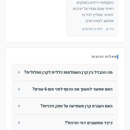
בתקופות ירידות בשווקים
ראיתי שהם שמרו על יציבות
יחסית. ממליץ לכל מי
שחושב לטווח ארוך.
גיל ש. · לפני 3 חודשים
שאלות נפוצות
+
מה ההבדל בין קרן השתלמות כללית לקרן מסלולית?
קרן כללית מנהלת את הכסף בפיזור רחב לפי שיקול דעת מנהל
+
האם אפשר למשוך את הכסף לפני תום 6 שנים?
ההשקעות. קרן מסלולית עוקבת אחרי מדד ספציפי ומאפשרת
לחוסך לבחור את רמת הסיכון בעצמו.
כן, אך משיכה לפני 6 שנות חברות תחויב במס הכנסה מלא על
+
האם העברת קרן משפיעה על וותק וזכויות?
הרווחים. לאחר 6 שנים ניתן למשוך פטור ממס עד לתקרה
הקבועה בחוק.
לא. העברת קרן בין חברות אינה מאפסת את ספירת שנות
+
כיצד מחושבים דמי הניהול?
החברות. הוותק ממשיך להיספר מיום ההפקדה הראשונה.