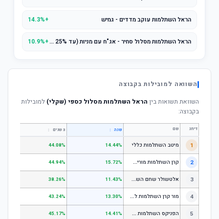
הראל השתלמות עוקב מדדים - גמיש
+14.3%
הראל השתלמות מסלול סחיר - אג"ח עם מניות (עד 25% מניות)
+10.9%
השוואה למובילות בקבוצה
השוואת תשואות בין
הראל השתלמות מסלול כספי (שקלי)
למובילות
בקבוצה:
דירוג
שם
↕
↕
שנה
3 שנים
5 שנים
1
מיטב השתלמות כללי
.84%
44.08%
14.44%
ק
רן השתלמות מורים וגננות המסלול הרגיל - מסלול כללי
2
.80%
44.94%
15.72%
א
לטשולר שחם השתלמות כללי
3
.12%
38.26%
11.43%
מ
ור קרן השתלמות לשכירים ולעצמאים - כללי
4
.17%
43.24%
13.30%
ה
פניקס השתלמות כללי
5
.87%
45.17%
14.41%