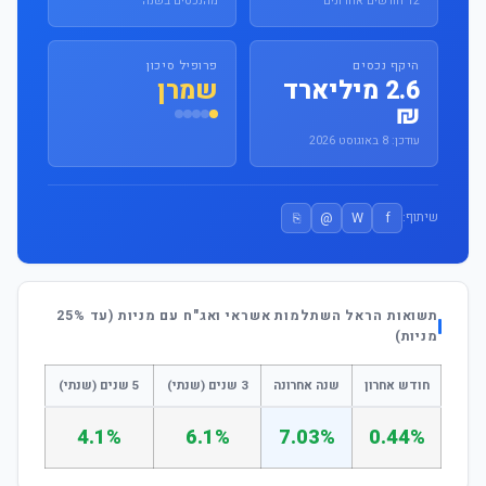
12 חודשים אחרונים
מהנכסים בשנה
היקף נכסים
פרופיל סיכון
2.6 מיליארד
שמרן
₪
עודכן: 8 באוגוסט 2026
⎘
@
W
f
שיתוף:
תשואות הראל השתלמות אשראי ואג"ח עם מניות (עד 25%
מניות)
חודש אחרון
שנה אחרונה
3 שנים (שנתי)
5 שנים (שנתי)
4.1%
6.1%
7.03%
0.44%