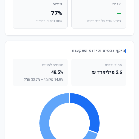
אלפא
נזילות
77%
—
ביצוע עודף על מדד ייחוס
אחוז נכסים סחירים
היקף נכסים ופירוט השקעות
סה"כ נכסים
חשיפה למניות
2.6 מיליארד ₪
48.5%
14.8% מקומי + 33.7% חו"ל