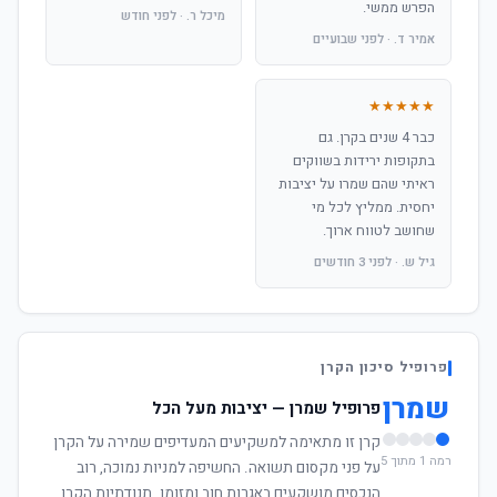
הפרש ממשי.
מיכל ר. · לפני חודש
אמיר ד. · לפני שבועיים
★★★★★
כבר 4 שנים בקרן. גם
בתקופות ירידות בשווקים
ראיתי שהם שמרו על יציבות
יחסית. ממליץ לכל מי
שחושב לטווח ארוך.
גיל ש. · לפני 3 חודשים
פרופיל סיכון הקרן
שמרן
פרופיל שמרן — יציבות מעל הכל
קרן זו מתאימה למשקיעים המעדיפים שמירה על הקרן
רמה 1 מתוך 5
על פני מקסום תשואה. החשיפה למניות נמוכה, רוב
הנכסים מושקעים באגרות חוב ומזומן. תנודתיות הקרן