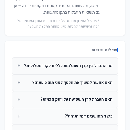
נמוכה, מה שאומר הפסדים קטנים בתקופות ירידה — אך
גם תשואות מוגבלות בתקופות גאות.
* פרופיל הסיכון מחושב על בסיס סטיית התקן השנתית של
הקרן וחשיפתה למניות. אינו מהווה המלצת השקעה.
שאלות נפוצות
+
מה ההבדל בין קרן השתלמות כללית לקרן מסלולית?
קרן כללית מנהלת את הכסף בפיזור רחב לפי שיקול דעת מנהל
+
האם אפשר למשוך את הכסף לפני תום 6 שנים?
ההשקעות. קרן מסלולית עוקבת אחרי מדד ספציפי ומאפשרת
לחוסך לבחור את רמת הסיכון בעצמו.
כן, אך משיכה לפני 6 שנות חברות תחויב במס הכנסה מלא על
+
האם העברת קרן משפיעה על וותק וזכויות?
הרווחים. לאחר 6 שנים ניתן למשוך פטור ממס עד לתקרה
הקבועה בחוק.
לא. העברת קרן בין חברות אינה מאפסת את ספירת שנות
+
כיצד מחושבים דמי הניהול?
החברות. הוותק ממשיך להיספר מיום ההפקדה הראשונה.
דמי הניהול נגבים כאחוז שנתי מהיתרה הצבורה. ניתן לנהל משא