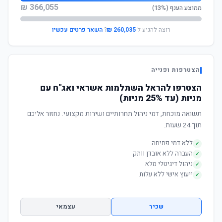
366,055 ₪
ממוצע הענף (13%)
רוצה להגיע ל-
260,035 ₪
?
השאר פרטים עכשיו
הצטרפות ופנייה
הצטרפו להראל השתלמות אשראי ואג"ח עם
מניות (עד 25% מניות)
תשואה מוכחת, דמי ניהול תחרותיים ושירות מקצועי. נחזור אליכם
תוך 24 שעות.
ללא דמי פתיחה
✓
העברה ללא אובדן וותק
✓
ניהול דיגיטלי מלא
✓
ייעוץ אישי ללא עלות
✓
שכיר
עצמאי