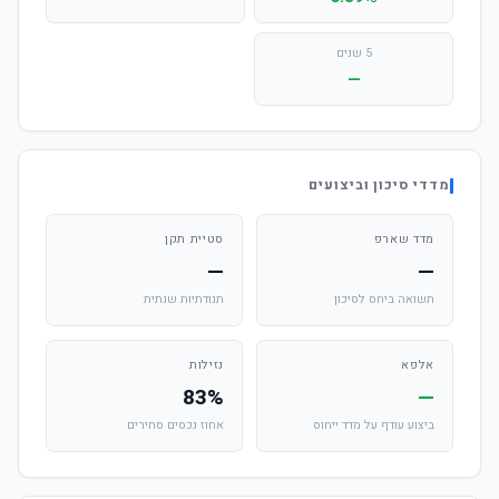
5 שנים
—
מדדי סיכון וביצועים
מדד שארפ
סטיית תקן
—
—
תשואה ביחס לסיכון
תנודתיות שנתית
אלפא
נזילות
83%
—
ביצוע עודף על מדד ייחוס
אחוז נכסים סחירים