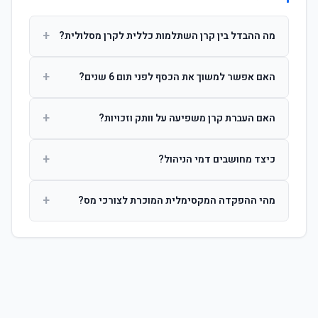
+
מה ההבדל בין קרן השתלמות כללית לקרן מסלולית?
קרן כללית מנהלת את הכסף בפיזור רחב לפי שיקול דעת מנהל
+
האם אפשר למשוך את הכסף לפני תום 6 שנים?
ההשקעות. קרן מסלולית עוקבת אחרי מדד ספציפי ומאפשרת
לחוסך לבחור את רמת הסיכון בעצמו.
כן, אך משיכה לפני 6 שנות חברות תחויב במס הכנסה מלא על
+
האם העברת קרן משפיעה על וותק וזכויות?
הרווחים. לאחר 6 שנים ניתן למשוך פטור ממס עד לתקרה
הקבועה בחוק.
לא. העברת קרן בין חברות אינה מאפסת את ספירת שנות
+
כיצד מחושבים דמי הניהול?
החברות. הוותק ממשיך להיספר מיום ההפקדה הראשונה.
דמי הניהול נגבים כאחוז שנתי מהיתרה הצבורה. ניתן לנהל משא
+
מהי ההפקדה המקסימלית המוכרת לצורכי מס?
ומתן על שיעורם בעת הצטרפות.
לשכירים: המעסיק מפקיד עד 7.5% ממשכורת + 2.5% ניכוי
מהעובד. לעצמאים: עד 4.5% מההכנסה עם הטבת מס.