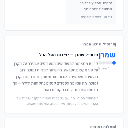
יחסית. ממליץ לכל מי
שחושב לטווח ארוך.
גיל ש. · לפני 3 חודשים
פרופיל סיכון הקרן
שמרן
פרופיל שמרן — יציבות מעל הכל
קרן זו מתאימה למשקיעים המעדיפים שמירה על הקרן
רמה 1 מתוך 5
על פני מקסום תשואה. החשיפה למניות נמוכה, רוב
הנכסים מושקעים באגרות חוב ומזומן. תנודתיות הקרן
נמוכה, מה שאומר הפסדים קטנים בתקופות ירידה — אך
גם תשואות מוגבלות בתקופות גאות.
* פרופיל הסיכון מחושב על בסיס סטיית התקן השנתית של
הקרן וחשיפתה למניות. אינו מהווה המלצת השקעה.
שאלות נפוצות