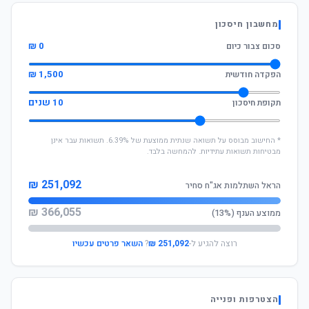
מחשבון חיסכון
0 ₪
סכום צבור כיום
1,500 ₪
הפקדה חודשית
10 שנים
תקופת חיסכון
* החישוב מבוסס על תשואה שנתית ממוצעת של 6.39%. תשואות עבר אינן
מבטיחות תשואות עתידיות. להמחשה בלבד.
251,092 ₪
הראל השתלמות אג"ח סחיר
366,055 ₪
ממוצע הענף (13%)
רוצה להגיע ל-
251,092 ₪
?
השאר פרטים עכשיו
הצטרפות ופנייה