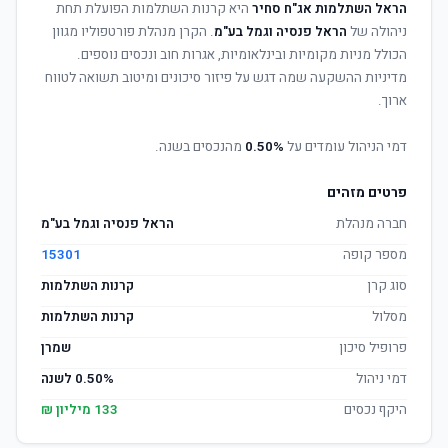
הראל השתלמות אג"ח סחיר
היא קרנות השתלמות הפועלת תחת
ניהולה של
הראל פנסיה וגמל בע"מ
. הקרן מנהלת פורטפוליו מגוון
הכולל מניות מקומיות ובינלאומיות, אגרות חוב ונכסים נוספים.
מדיניות ההשקעה שמה דגש על פיזור סיכונים ומיטוב תשואה לטווח
ארוך.
דמי הניהול עומדים על
0.50%
מהנכסים בשנה.
פרטים מזהים
חברה מנהלת
הראל פנסיה וגמל בע"מ
מספר קופה
15301
סוג קרן
קרנות השתלמות
מסלול
קרנות השתלמות
פרופיל סיכון
שמרן
דמי ניהול
0.50% לשנה
היקף נכסים
133 מיליון ₪