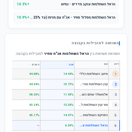
הראל השתלמות עוקב מדדים - גמיש
+14.3%
הראל השתלמות מסלול סחיר - אג"ח עם מניות (עד 25% מניות)
+10.9%
השוואה למובילות בקבוצה
השוואת תשואות בין
הראל השתלמות אג"ח סחיר
למובילות בקבוצה:
דירוג
שם
↕
↕
שנה
3 שנים
5 שנים
1
מיטב השתלמות כללי
.84%
44.08%
14.44%
ק
רן השתלמות מורים וגננות המסלול הרגיל - מסלול כללי
2
.80%
44.94%
15.72%
א
לטשולר שחם השתלמות כללי
3
.12%
38.26%
11.43%
מ
ור קרן השתלמות לשכירים ולעצמאים - כללי
4
.17%
43.24%
13.30%
ה
פניקס השתלמות כללי
5
.87%
45.17%
14.41%
ה
ראל השתלמות אג"ח סחיר
6
—
—
6.39%