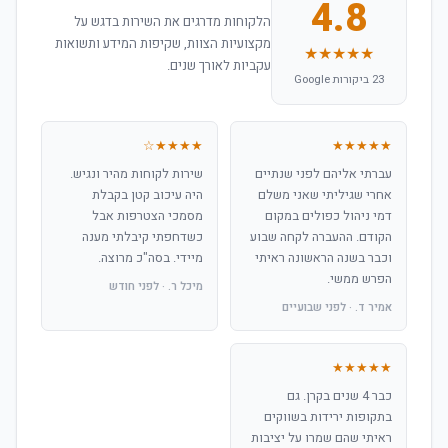
4.8
הלקוחות מדרגים את השירות בדגש על
מקצועיות הצוות, שקיפות המידע ותשואות
★★★★★
עקביות לאורך שנים.
23 ביקורות Google
★★★★☆
★★★★★
עברתי אליהם לפני שנתיים
שירות לקוחות מהיר ונגיש.
אחרי שגיליתי שאני משלם
היה עיכוב קטן בקבלת
דמי ניהול כפולים במקום
מסמכי הצטרפות אבל
הקודם. ההעברה לקחה שבוע
כשדחפתי קיבלתי מענה
וכבר בשנה הראשונה ראיתי
מיידי. בסה"כ מרוצה.
הפרש ממשי.
מיכל ר. · לפני חודש
אמיר ד. · לפני שבועיים
★★★★★
כבר 4 שנים בקרן. גם
בתקופות ירידות בשווקים
ראיתי שהם שמרו על יציבות