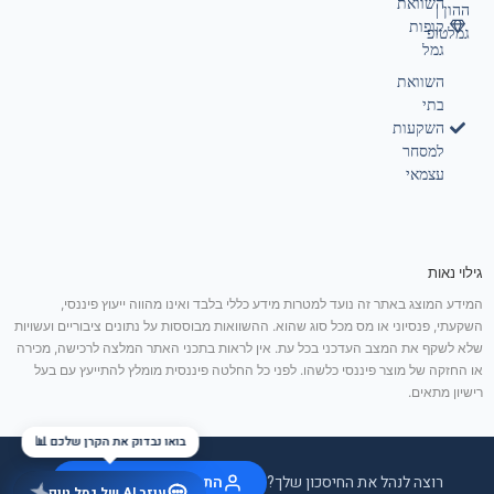
השוואת
ההון |
קופות
גמלטופ
גמל
השוואת
בתי
השקעות
למסחר
עצמאי
גילוי נאות
המידע המוצג באתר זה נועד למטרות מידע כללי בלבד ואינו מהווה ייעוץ פיננסי,
השקעתי, פנסיוני או מס מכל סוג שהוא. ההשוואות מבוססות על נתונים ציבוריים ועשויות
שלא לשקף את המצב העדכני בכל עת. אין לראות בתכני האתר המלצה לרכישה, מכירה
או החזקה של מוצר פיננסי כלשהו. לפני כל החלטה פיננסית מומלץ להתייעץ עם בעל
רישיון מתאים.
בואו נבדוק את הקרן שלכם 📊
רוצה לנהל את החיסכון שלך?
התחבר / הצטרף בחינם
עוזר AI של גמל טופ