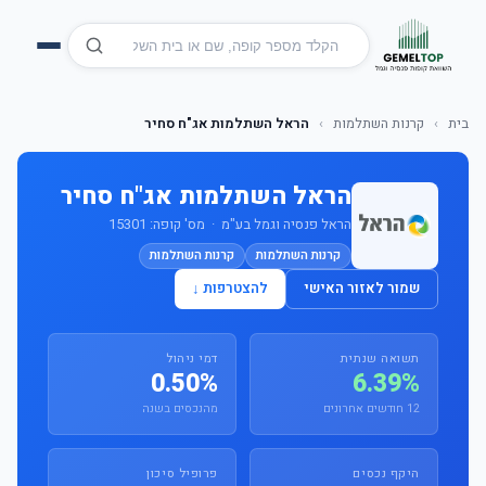
בית
›
קרנות השתלמות
›
הראל השתלמות אג"ח סחיר
הראל השתלמות אג"ח סחיר
הראל פנסיה וגמל בע"מ · מס' קופה: 15301
קרנות השתלמות
קרנות השתלמות
שמור לאזור האישי
להצטרפות ↓
תשואה שנתית
דמי ניהול
0.50%
6.39%
12 חודשים אחרונים
מהנכסים בשנה
היקף נכסים
פרופיל סיכון