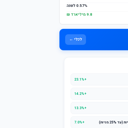
0.57% לשנה
9.8 מיליארד ₪
לכלי ←
+23.1%
+14.2%
+13.3%
2 מניות)
+7.0%