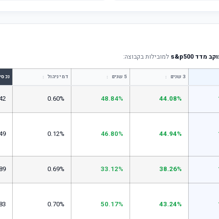
דד s&p500
למובילות בקבוצה:
↕
↕
↕
3 שנים
5 שנים
דמי ניהול
נכסי
42
0.60%
48.84%
44.08%
49
0.12%
46.80%
44.94%
89
0.69%
33.12%
38.26%
83
0.70%
50.17%
43.24%