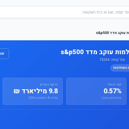
ב מדד s&p500
 עוקב מדד s&p500
שמו
' קופה: 13264
ת השתלמות
דמי ניהול
היקף נכסים
0.57%
9.8 מיליארד ₪
מהנכסים בשנה
עודכן: 8 באוגוסט 2026