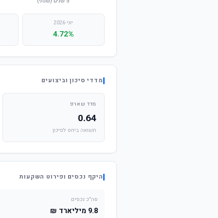
יוני 2026
4.72%
מדדי סיכון וביצועים
מדד שארפ
0.64
תשואה ביחס לסיכון
היקף נכסים ופירוט השקעות
סה"כ נכסים
9.8 מיליארד ₪