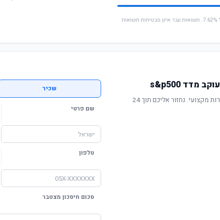
* החישוב מבוסס על תשואה שנתית ממוצעת של 7.62%. תשואות עבר אינן מבטיחות תשואות
מדד s&p500
שכיר
תשואה מוכחת, דמי ניהול תחרותיים ושירות מקצועי. נחזור אליכם תוך 24
שם פרטי
טלפון
סכום חיסכון מצטבר