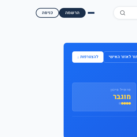
הרשמה
כניסה
השוואת קופות גמל
השוואת בתי השקעות למסחר עצמאי
ר לאזור האישי
להצטרפות ↓
מאמרים ומדריכים
תשואות היסטוריות
פרופיל סיכון
מעקב שוק ההון | גמלטופ
מוגבר
תנאי שימוש
אודות גמל טופ