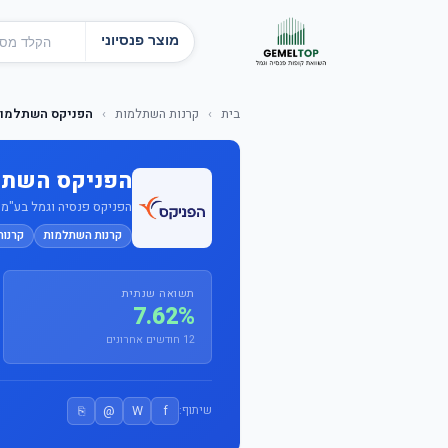
מוצר פנסיוני
בית
›
קרנות השתלמות
›
הפניקס השתלמות עוק
הפניקס השתלמות
הפניקס פנסיה וגמל בע"מ · מס
קרנות השתלמות
קרנו
תשואה שנתית
7.62%
12 חודשים אחרונים
⎘
@
W
f
שיתוף: