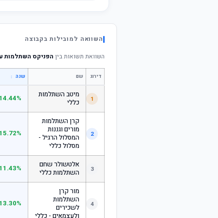
השוואה למובילות בקבוצה
השוואת תשואות בין
הפניקס השתלמות עוקב מ
דירוג
שם
↕
שנה
מיטב השתלמות
14.44%
1
כללי
קרן השתלמות
מורים וגננות
15.72%
2
המסלול הרגיל -
מסלול כללי
אלטשולר שחם
11.43%
3
השתלמות כללי
מור קרן
השתלמות
13.30%
4
לשכירים
ולעצמאים - כללי