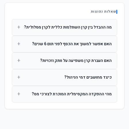
שאלות נפוצות
+
מה ההבדל בין קרן השתלמות כללית לקרן מסלולית?
קרן כללית מנהלת את הכסף בפיזור רחב לפי שיקול דעת מנהל
+
האם אפשר למשוך את הכסף לפני תום 6 שנים?
ההשקעות. קרן מסלולית עוקבת אחרי מדד ספציפי ומאפשרת
לחוסך לבחור את רמת הסיכון בעצמו.
כן, אך משיכה לפני 6 שנות חברות תחויב במס הכנסה מלא על
+
האם העברת קרן משפיעה על וותק וזכויות?
הרווחים. לאחר 6 שנים ניתן למשוך פטור ממס עד לתקרה
הקבועה בחוק.
לא. העברת קרן בין חברות אינה מאפסת את ספירת שנות
+
כיצד מחושבים דמי הניהול?
החברות. הוותק ממשיך להיספר מיום ההפקדה הראשונה.
דמי הניהול נגבים כאחוז שנתי מהיתרה הצבורה. ניתן לנהל משא
+
מהי ההפקדה המקסימלית המוכרת לצורכי מס?
ומתן על שיעורם בעת הצטרפות.
לשכירים: המעסיק מפקיד עד 7.5% ממשכורת + 2.5% ניכוי
מהעובד. לעצמאים: עד 4.5% מההכנסה עם הטבת מס.