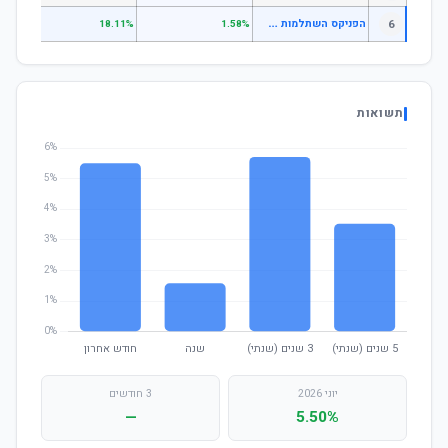
ה
פניקס השתלמות עוקב מדדים גמיש
6
.96%
18.11%
1.58%
תשואות
יוני 2026
3 חודשים
—
5.50%