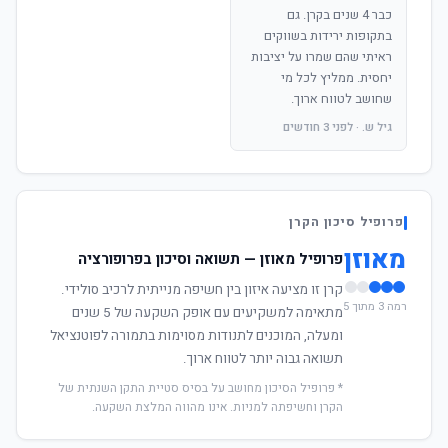
כבר 4 שנים בקרן. גם
בתקופות ירידות בשווקים
ראיתי שהם שמרו על יציבות
יחסית. ממליץ לכל מי
שחושב לטווח ארוך.
גיל ש. · לפני 3 חודשים
פרופיל סיכון הקרן
מאוזן
פרופיל מאוזן — תשואה וסיכון בפרופורציה
קרן זו מציעה איזון בין חשיפה מנייתית לרכיב סולידי.
רמה 3 מתוך 5
מתאימה למשקיעים עם אופק השקעה של 5 שנים
ומעלה, המוכנים לתנודות מסוימות בתמורה לפוטנציאל
תשואה גבוה יותר לטווח ארוך.
* פרופיל הסיכון מחושב על בסיס סטיית התקן השנתית של
הקרן וחשיפתה למניות. אינו מהווה המלצת השקעה.