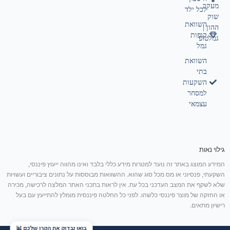
מעקב
לכל ילד
שוק
השוואת
ההון |
קופות
גמלטופ
גמל
השוואת
בתי
השקעות
למסחר
עצמאי
גילוי נאות
המידע המוצג באתר זה נועד למטרות מידע כללי בלבד ואינו מהווה ייעוץ פיננסי,
השקעתי, פנסיוני או מס מכל סוג שהוא. ההשוואות מבוססות על נתונים ציבוריים ועשויות
שלא לשקף את המצב העדכני בכל עת. אין לראות בתכני האתר המלצה לרכישה, מכירה
או החזקה של מוצר פיננסי כלשהו. לפני כל החלטה פיננסית מומלץ להתייעץ עם בעל
רישיון מתאים.
בואו נבדוק את הקרן שלכם 📊