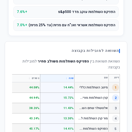
הפניקס השתלמות עוקב מדד s&p500
+7.6%
הפניקס השתלמות אשראי ואג"ח עם מניות (עד 25% מניות)
+7.0%
השוואה למובילות בקבוצה
השוואת תשואות בין
הפניקס השתלמות משולב סחיר
למובילות
בקבוצה:
דירוג
שם
↕
↕
שנה
3 שנים
5 שנים
1
מיטב השתלמות כללי
.84%
44.08%
14.44%
ק
רן השתלמות מורים וגננות המסלול הרגיל - מסלול כללי
2
.80%
44.94%
15.72%
א
לטשולר שחם השתלמות כללי
3
.12%
38.26%
11.43%
מ
ור קרן השתלמות לשכירים ולעצמאים - כללי
4
.17%
43.24%
13.30%
ה
פניקס השתלמות כללי
5
.87%
45.17%
14.41%