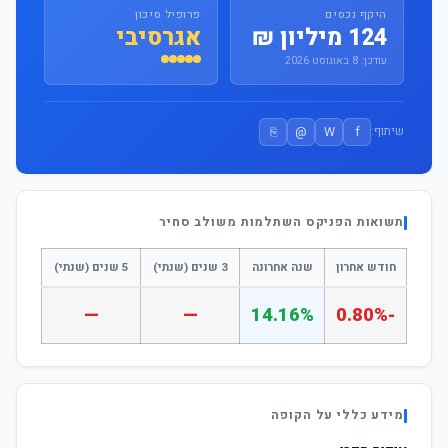
היקף נכסים
פרופיל סיכון
124 מיליון ₪
אגרסיבי
עודכן: 8 באוגוסט 2026
⎘
@
W
f
שיתוף:
תשואות הפניקס השתלמות משולב סחיר
חודש אחרון
שנה אחרונה
3 שנים (שנתי)
5 שנים (שנתי)
—
—
14.16%
-0.80%
מידע כללי על הקופה