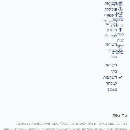
תיק
השוואת
ומדריכים
חכם
פוליסות
תנאי
תשואות
חיסכון
שימוש
חודשיות
השוואת
ופרטיות
חיסכון
מעקב
לכל ילד
שוק
השוואת
ההון |
קופות
גמלטופ
גמל
השוואת
בתי
השקעות
למסחר
עצמאי
גילוי נאות
המידע המוצג באתר זה נועד למטרות מידע כללי בלבד ואינו מהווה ייעוץ פיננסי,
השקעתי, פנסיוני או מס מכל סוג שהוא. ההשוואות מבוססות על נתונים ציבוריים ועשויות