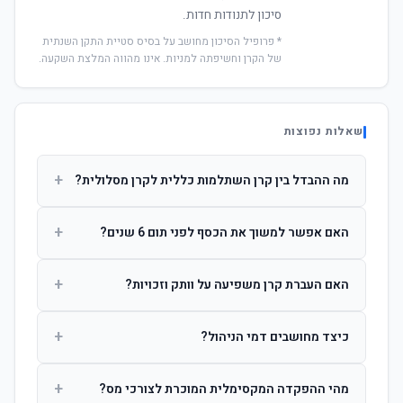
סיכון לתנודות חדות.
* פרופיל הסיכון מחושב על בסיס סטיית התקן השנתית
של הקרן וחשיפתה למניות. אינו מהווה המלצת השקעה.
שאלות נפוצות
+
מה ההבדל בין קרן השתלמות כללית לקרן מסלולית?
קרן כללית מנהלת את הכסף בפיזור רחב לפי שיקול דעת מנהל
+
האם אפשר למשוך את הכסף לפני תום 6 שנים?
ההשקעות. קרן מסלולית עוקבת אחרי מדד ספציפי ומאפשרת
לחוסך לבחור את רמת הסיכון בעצמו.
כן, אך משיכה לפני 6 שנות חברות תחויב במס הכנסה מלא על
+
האם העברת קרן משפיעה על וותק וזכויות?
הרווחים. לאחר 6 שנים ניתן למשוך פטור ממס עד לתקרה
הקבועה בחוק.
לא. העברת קרן בין חברות אינה מאפסת את ספירת שנות
+
כיצד מחושבים דמי הניהול?
החברות. הוותק ממשיך להיספר מיום ההפקדה הראשונה.
דמי הניהול נגבים כאחוז שנתי מהיתרה הצבורה. ניתן לנהל משא
+
מהי ההפקדה המקסימלית המוכרת לצורכי מס?
ומתן על שיעורם בעת הצטרפות.