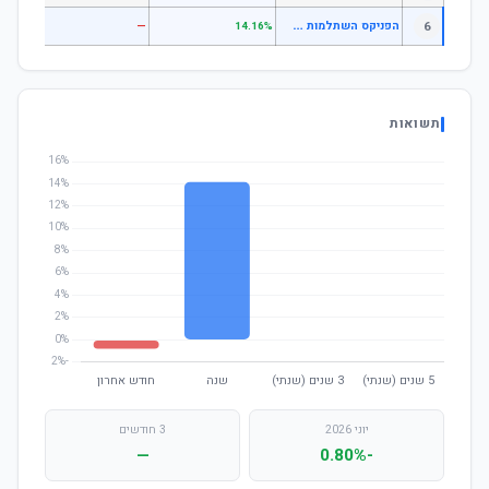
ה
פניקס השתלמות משולב סחיר
6
—
—
14.16%
תשואות
יוני 2026
3 חודשים
—
-0.80%