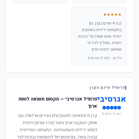
★★★★★
כבר 4 שנים בקרן. גם
בתקופות ירידות בשווקים
ראיתי שהם שמרו על יציבות
יחסית. ממליץ לכל מי
שחושב לטווח ארוך.
גיל ש. · לפני 3 חודשים
פרופיל סיכון הקרן
אגרסיבי
פרופיל אגרסיבי — מקסום תשואה לטווח
ארוך
רמה 5 מתוך 5
קרן זו מתאימה למשקיעים צעירים או לאלה עם
אופק השקעה ארוך מאוד (10+ שנים) ויכולת
לספוג ירידות משמעותיות. החשיפה המנייתית
גבוהה מאוד, עם פוטנציאל לתשואות גבוהות לצד