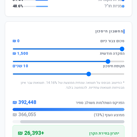
מניות חו"ל
48.6%
מחשבון חיסכון
0 ₪
סכום צבור כיום
1,500 ₪
הפקדה חודשית
10 שנים
תקופת חיסכון
* החישוב מבוסס על תשואה שנתית ממוצעת של 14.16%. תשואות עבר אינן
מבטיחות תשואות עתידיות. להמחשה בלבד.
392,448 ₪
הפניקס השתלמות משולב סחיר
366,055 ₪
ממוצע הענף (13%)
+26,393 ₪
יתרון בחירת הקרן