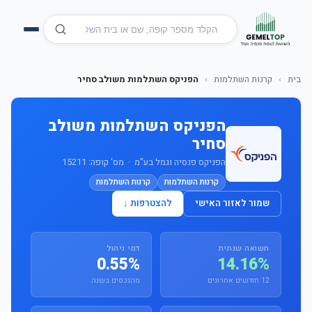
בית
›
קרנות השתלמות
›
הפניקס השתלמות משולב סחיר
הפניקס השתלמות משולב
סחיר
הפניקס פנסיה וגמל בע"מ · מס' קופה: 15211
קרנות השתלמות
קרנות השתלמות
שמור לאזור האישי
להצטרפות ↓
תשואה שנתית
דמי ניהול
0.55%
14.16%
12 חודשים אחרונים
מהנכסים בשנה