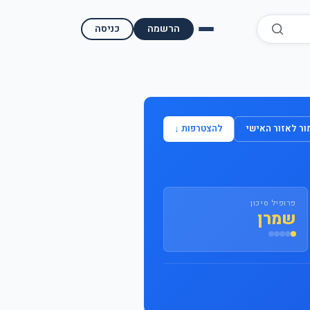
הרשמה
כניסה
השוואת קופות גמל
השוואת בתי השקעות למסחר עצמאי
ר לאזור האישי
להצטרפות ↓
מאמרים ומדריכים
תשואות היסטוריות
פרופיל סיכון
מעקב שוק ההון | גמלטופ
שמרן
תנאי שימוש
אודות גמל טופ