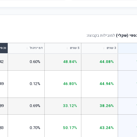
ספי (שקלי)
למובילות בקבוצה:
↕
↕
↕
3 שנים
5 שנים
דמי ניהול
נכסי
42
0.60%
48.84%
44.08%
49
0.12%
46.80%
44.94%
89
0.69%
33.12%
38.26%
83
0.70%
50.17%
43.24%