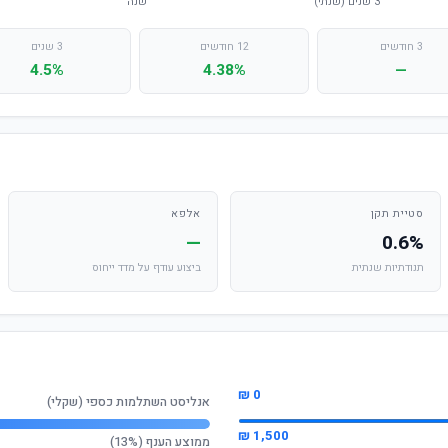
3 חודשים
12 חודשים
3 שנים
4.5%
4.38%
—
סטיית תקן
אלפא
—
0.6%
תנודתיות שנתית
ביצוע עודף על מדד ייחוס
0 ₪
אנליסט השתלמות כספי (שקלי)
1,500 ₪
ממוצע הענף (13%)