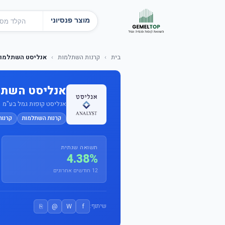
מוצר פנסיוני
בית
›
קרנות השתלמות
›
אנליסט השתלמות
אנליסט השתל
אנליסט קופות גמל בע"מ · מס
קרנות השתלמות
קרנו
תשואה שנתית
4.38%
12 חודשים אחרונים
⎘
@
W
f
שיתוף: