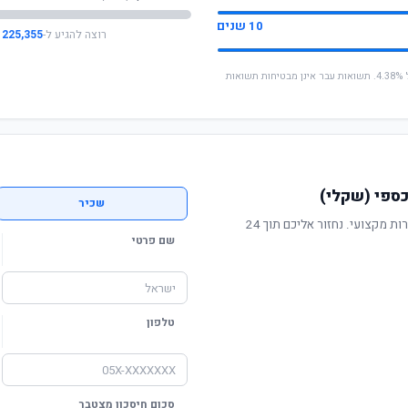
10 שנים
רוצה להגיע ל-
225,355 ₪
* החישוב מבוסס על תשואה שנתית ממוצעת של 4.38%. תשואות עבר אינן מבטיחות תשואות
ספי (שקלי)
שכיר
תשואה מוכחת, דמי ניהול תחרותיים ושירות מקצועי. נחזור אליכם תוך 24
שם פרטי
טלפון
סכום חיסכון מצטבר