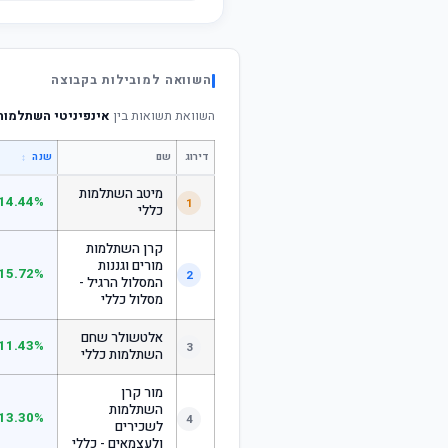
השוואה למובילות בקבוצה
השוואת תשואות בין
אינפיניטי השתלמות עוקב
דירוג
שם
↕
שנה
מיטב השתלמות
14.44%
1
כללי
קרן השתלמות
מורים וגננות
15.72%
2
המסלול הרגיל -
מסלול כללי
אלטשולר שחם
11.43%
3
השתלמות כללי
מור קרן
השתלמות
13.30%
4
לשכירים
ולעצמאים - כללי