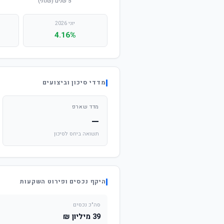
יוני 2026
4.16%
מדדי סיכון וביצועים
מדד שארפ
—
תשואה ביחס לסיכון
היקף נכסים ופירוט השקעות
סה"כ נכסים
39 מיליון ₪