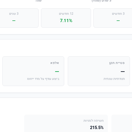
3 חודשים
12 חודשים
3 שנים
—
7.11%
—
סטיית תקן
אלפא
—
—
תנודתיות שנתית
ביצוע עודף על מדד ייחוס
חשיפה למניות
215.5%