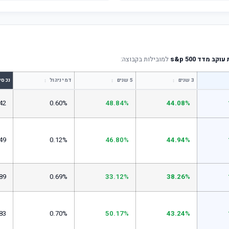
 מדד s&p 500
למובילות בקבוצה:
↕
↕
↕
3 שנים
5 שנים
דמי ניהול
נכסי
42
0.60%
48.84%
44.08%
49
0.12%
46.80%
44.94%
89
0.69%
33.12%
38.26%
83
0.70%
50.17%
43.24%