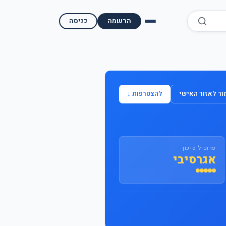
הרשמה
כניסה
השוואת קופות גמל
השוואת בתי השקעות למסחר עצמאי
ר לאזור האישי
להצטרפות ↓
מאמרים ומדריכים
תשואות היסטוריות
פרופיל סיכון
מעקב שוק ההון | גמלטופ
אגרסיבי
תנאי שימוש
אודות גמל טופ