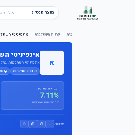
מוצר פנסיוני
בית
›
קרנות השתלמות
›
אינפיניטי השתלמות ע
אינפיניטי השתלמ
א
אינפיניטי השתלמות, גמל ופנ
קרנות השתלמות
קרנו
תשואה שנתית
7.11%
12 חודשים אחרונים
⎘
@
W
f
שיתוף: