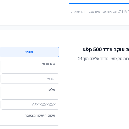
* החישוב מבוסס על תשואה שנתית ממוצעת של 7.11%. תשואות עבר אינן מבטיחות תשואות
 מדד s&p 500
שכיר
תשואה מוכחת, דמי ניהול תחרותיים ושירות מקצועי. נחזור אליכם תוך 24
שם פרטי
טלפון
סכום חיסכון מצטבר