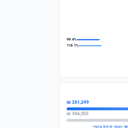
99.4%
116.1%
261,249 ₪
366,055 ₪
?
השאר פרטים עכשיו