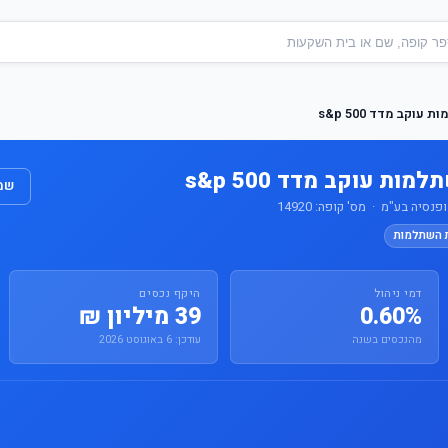
וקב מדד s&p 500
ות עוקב מדד s&p 500
שמו
סיה בע"מ · מס' קופה: 14920
ת השתלמות
דמי ניהול
היקף נכסים
0.60%
39 מיליון ₪
מהנכסים בשנה
עודכן: 6 באוגוסט 2026