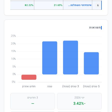
א
ינפיניטי השתלמות מניות
6
.70%
82.22%
21.65%
תשואות
יוני 2026
3 חודשים
—
-3.42%