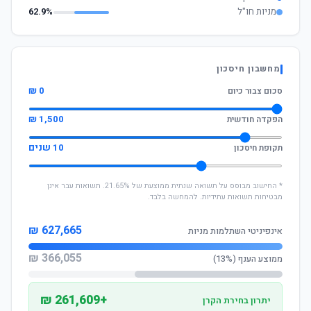
מניות חו"ל
62.9%
מחשבון חיסכון
0 ₪
סכום צבור כיום
1,500 ₪
הפקדה חודשית
10 שנים
תקופת חיסכון
* החישוב מבוסס על תשואה שנתית ממוצעת של 21.65%. תשואות עבר אינן
מבטיחות תשואות עתידיות. להמחשה בלבד.
627,665 ₪
אינפיניטי השתלמות מניות
366,055 ₪
ממוצע הענף (13%)
+261,609 ₪
יתרון בחירת הקרן