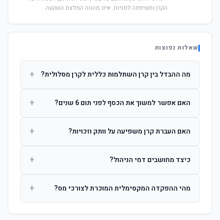
הקרן וחשיפתה למניות. אינו מהווה המלצת השקעה.
שאלות נפוצות
+
מה ההבדל בין קרן השתלמות כללית לקרן מסלולית?
קרן כללית מנהלת את הכסף בפיזור רחב לפי שיקול דעת מנהל
+
האם אפשר למשוך את הכסף לפני תום 6 שנים?
ההשקעות. קרן מסלולית עוקבת אחרי מדד ספציפי ומאפשרת
לחוסך לבחור את רמת הסיכון בעצמו.
כן, אך משיכה לפני 6 שנות חברות תחויב במס הכנסה מלא על
+
האם העברת קרן משפיעה על וותק וזכויות?
הרווחים. לאחר 6 שנים ניתן למשוך פטור ממס עד לתקרה
הקבועה בחוק.
לא. העברת קרן בין חברות אינה מאפסת את ספירת שנות
+
כיצד מחושבים דמי הניהול?
החברות. הוותק ממשיך להיספר מיום ההפקדה הראשונה.
דמי הניהול נגבים כאחוז שנתי מהיתרה הצבורה. ניתן לנהל משא
+
מהי ההפקדה המקסימלית המוכרת לצורכי מס?
ומתן על שיעורם בעת הצטרפות.
לשכירים: המעסיק מפקיד עד 7.5% ממשכורת + 2.5% ניכוי
מהעובד. לעצמאים: עד 4.5% מההכנסה עם הטבת מס.