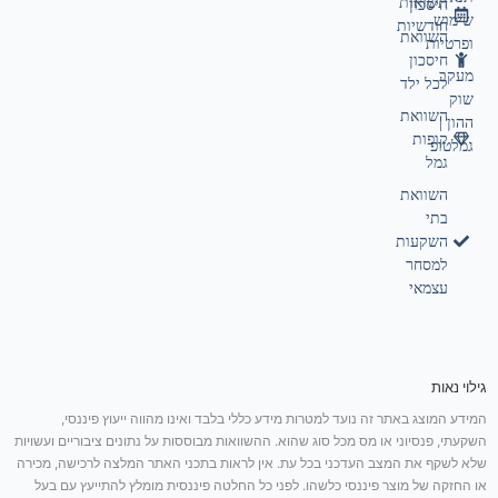
תשואות
חיסכון
שימוש
חודשיות
השוואת
ופרטיות
חיסכון
מעקב
לכל ילד
שוק
השוואת
ההון |
קופות
גמלטופ
גמל
השוואת
בתי
השקעות
למסחר
עצמאי
גילוי נאות
המידע המוצג באתר זה נועד למטרות מידע כללי בלבד ואינו מהווה ייעוץ פיננסי,
השקעתי, פנסיוני או מס מכל סוג שהוא. ההשוואות מבוססות על נתונים ציבוריים ועשויות
שלא לשקף את המצב העדכני בכל עת. אין לראות בתכני האתר המלצה לרכישה, מכירה
או החזקה של מוצר פיננסי כלשהו. לפני כל החלטה פיננסית מומלץ להתייעץ עם בעל