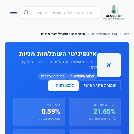
בית
›
קרנות השתלמות
›
אינפיניטי השתלמות מניות
אינפיניטי השתלמות מניות
אינפיניטי השתלמות, גמל ופנסיה בע"מ · מס' קופה:
א
1537
קרנות השתלמות
קרנות השתלמות
שמור לאזור האישי
להצטרפות ↓
תשואה שנתית
דמי ניהול
0.59%
21.65%
12 חודשים אחרונים
מהנכסים בשנה