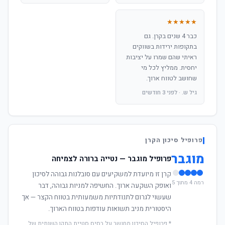
★★★★★
כבר 4 שנים בקרן. גם
בתקופות ירידות בשווקים
ראיתי שהם שמרו על יציבות
יחסית. ממליץ לכל מי
שחושב לטווח ארוך.
גיל ש. · לפני 3 חודשים
פרופיל סיכון הקרן
מוגבר
פרופיל מוגבר — נטייה ברורה לצמיחה
קרן זו מיועדת למשקיעים עם סובלנות גבוהה לסיכון
רמה 4 מתוך 5
ואופק השקעה ארוך. החשיפה למניות גבוהה, דבר
שעשוי לגרום לתנודתיות משמעותית בטווח הקצר — אך
היסטורית מניב תשואות עודפות בטווח הארוך.
* פרופיל הסיכון מחושב על בסיס סטיית התקן השנתית של