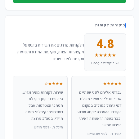
ביקורות לקוחות
4.8
הלקוחות מדרגים את השירות בדגש על
מקצועיות הצוות, שקיפות המידע ותשואות
★★★★★
עקביות לאורך שנים.
23 ביקורות Google
★★★★☆
★★★★★
עברתי אליהם לפני שנתיים
שירות לקוחות מהיר ונגיש.
אחרי שגיליתי שאני משלם
היה עיכוב קטן בקבלת
דמי ניהול כפולים במקום
מסמכי הצטרפות אבל
הקודם. ההעברה לקחה שבוע
כשדחפתי קיבלתי מענה
וכבר בשנה הראשונה ראיתי
מיידי. בסה"כ מרוצה.
הפרש ממשי.
מיכל ר. · לפני חודש
אמיר ד. · לפני שבועיים