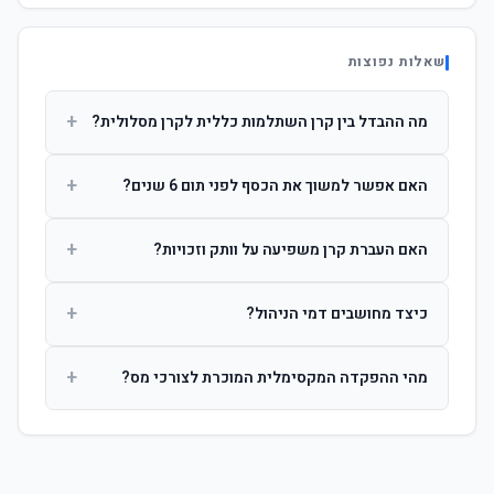
שאלות נפוצות
+
מה ההבדל בין קרן השתלמות כללית לקרן מסלולית?
קרן כללית מנהלת את הכסף בפיזור רחב לפי שיקול דעת מנהל
+
האם אפשר למשוך את הכסף לפני תום 6 שנים?
ההשקעות. קרן מסלולית עוקבת אחרי מדד ספציפי ומאפשרת
לחוסך לבחור את רמת הסיכון בעצמו.
כן, אך משיכה לפני 6 שנות חברות תחויב במס הכנסה מלא על
+
האם העברת קרן משפיעה על וותק וזכויות?
הרווחים. לאחר 6 שנים ניתן למשוך פטור ממס עד לתקרה
הקבועה בחוק.
לא. העברת קרן בין חברות אינה מאפסת את ספירת שנות
+
כיצד מחושבים דמי הניהול?
החברות. הוותק ממשיך להיספר מיום ההפקדה הראשונה.
דמי הניהול נגבים כאחוז שנתי מהיתרה הצבורה. ניתן לנהל משא
+
מהי ההפקדה המקסימלית המוכרת לצורכי מס?
ומתן על שיעורם בעת הצטרפות.
לשכירים: המעסיק מפקיד עד 7.5% ממשכורת + 2.5% ניכוי
מהעובד. לעצמאים: עד 4.5% מההכנסה עם הטבת מס.