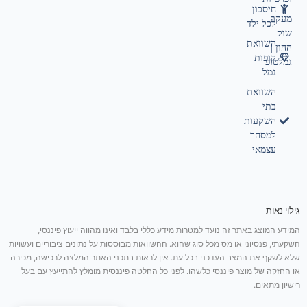
חיסכון
מעקב
לכל ילד
שוק
השוואת
ההון |
קופות
גמלטופ
גמל
השוואת
בתי
השקעות
למסחר
עצמאי
גילוי נאות
המידע המוצג באתר זה נועד למטרות מידע כללי בלבד ואינו מהווה ייעוץ פיננסי,
השקעתי, פנסיוני או מס מכל סוג שהוא. ההשוואות מבוססות על נתונים ציבוריים ועשויות
שלא לשקף את המצב העדכני בכל עת. אין לראות בתכני האתר המלצה לרכישה, מכירה
או החזקה של מוצר פיננסי כלשהו. לפני כל החלטה פיננסית מומלץ להתייעץ עם בעל
רישיון מתאים.