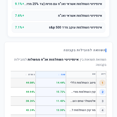
אינפיניטי השתלמות אשראי ואג"ח עם מניות (עד 25% מניות)
+9.1%
אינפיניטי השתלמות אשראי ואג"ח
+7.6%
אינפיניטי השתלמות עוקב מדד s&p 500
+7.1%
השוואה למובילות בקבוצה
השוואת תשואות בין
אינפיניטי השתלמות אג"ח ממשלות
למובילות
בקבוצה:
דירוג
שם
↕
↕
שנה
3 שנים
5 שנים
1
מיטב השתלמות כללי
.84%
44.08%
14.44%
ק
רן השתלמות מורים וגננות המסלול הרגיל - מסלול כללי
2
.80%
44.94%
15.72%
א
לטשולר שחם השתלמות כללי
3
.12%
38.26%
11.43%
מ
ור קרן השתלמות לשכירים ולעצמאים - כללי
4
.17%
43.24%
13.30%