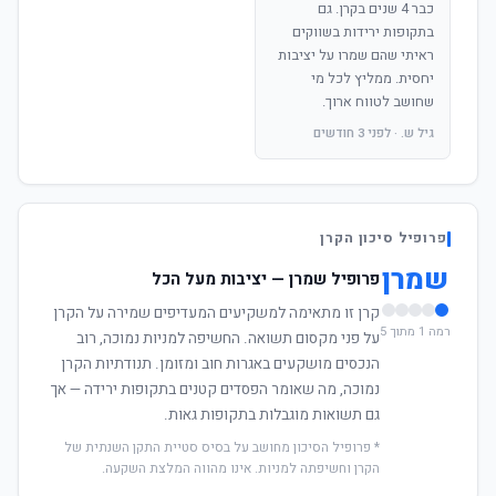
כבר 4 שנים בקרן. גם
בתקופות ירידות בשווקים
ראיתי שהם שמרו על יציבות
יחסית. ממליץ לכל מי
שחושב לטווח ארוך.
גיל ש. · לפני 3 חודשים
פרופיל סיכון הקרן
שמרן
פרופיל שמרן — יציבות מעל הכל
קרן זו מתאימה למשקיעים המעדיפים שמירה על הקרן
רמה 1 מתוך 5
על פני מקסום תשואה. החשיפה למניות נמוכה, רוב
הנכסים מושקעים באגרות חוב ומזומן. תנודתיות הקרן
נמוכה, מה שאומר הפסדים קטנים בתקופות ירידה — אך
גם תשואות מוגבלות בתקופות גאות.
* פרופיל הסיכון מחושב על בסיס סטיית התקן השנתית של
הקרן וחשיפתה למניות. אינו מהווה המלצת השקעה.