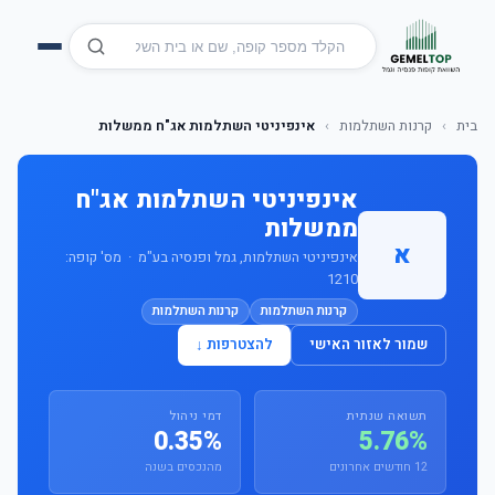
בית
›
קרנות השתלמות
›
אינפיניטי השתלמות אג"ח ממשלות
אינפיניטי השתלמות אג"ח
ממשלות
א
אינפיניטי השתלמות, גמל ופנסיה בע"מ · מס' קופה:
1210
קרנות השתלמות
קרנות השתלמות
שמור לאזור האישי
להצטרפות ↓
תשואה שנתית
דמי ניהול
0.35%
5.76%
12 חודשים אחרונים
מהנכסים בשנה