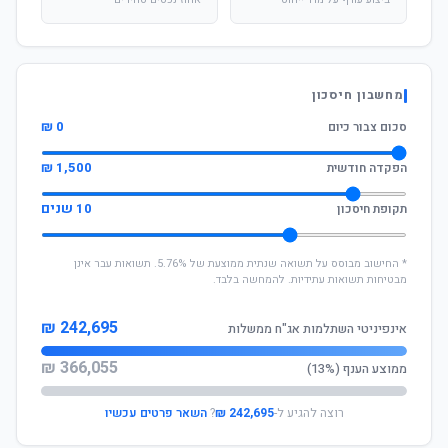
ביצוע עודף על מדד ייחוס
אחוז נכסים סחירים
מחשבון חיסכון
0 ₪
סכום צבור כיום
1,500 ₪
הפקדה חודשית
10 שנים
תקופת חיסכון
* החישוב מבוסס על תשואה שנתית ממוצעת של 5.76%. תשואות עבר אינן
מבטיחות תשואות עתידיות. להמחשה בלבד.
242,695 ₪
אינפיניטי השתלמות אג"ח ממשלות
366,055 ₪
ממוצע הענף (13%)
רוצה להגיע ל-
242,695 ₪
?
השאר פרטים עכשיו